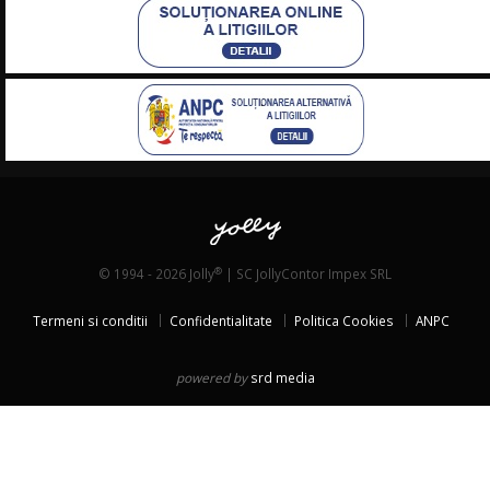
®
© 1994 - 2026 Jolly
| SC JollyContor Impex SRL
Termeni si conditii
Confidentialitate
Politica Cookies
ANPC
powered by
srd media