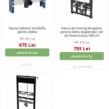
Rama Geberit, Kombifix,
Rama de montaj Alcaplast,
pentru bideu
pentru bideu suspendat, set
de fixare inclus, h85 cm
PRP: 803 Lei
PRP: 834 Lei
675 Lei
793 Lei
ADAUGĂ ÎN COȘ
ADAUGĂ ÎN COȘ
in stoc
la comanda