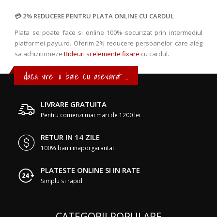
2% REDUCERE PENTRU PLATA ONLINE CU CARDUL
Plata se poate face si online 100% securizat prin intermediul
platformei payu.ro. Oferim 2% reducere persoanelor care aleg
sa achizitioneze
Bideuri si elemente fixare
cu cardul.
daca vrei o baie cu adevarat ...
LIVRARE GRATUITA
Pentru comenzi mai mari de 1200 lei
RETUR IN 14 ZILE
100% banii inapoi garantat
PLATESTE ONLINE SI IN RATE
Simplu si rapid
CATEGORII POPULARE