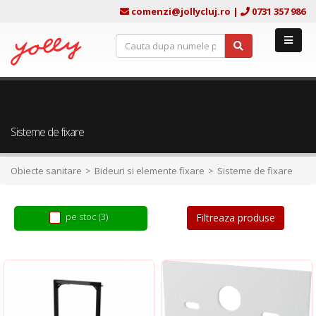
comenzi@jollycluj.ro
|
0731 357 986
Sisteme de fixare
Obiecte sanitare
Bideuri si elemente fixare
Sisteme de fixare
pe stoc (3)
Filtreaza produse