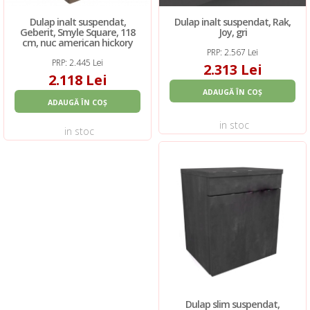
Dulap inalt suspendat,
Dulap inalt suspendat, Rak,
Geberit, Smyle Square, 118
Joy, gri
cm, nuc american hickory
PRP: 2.567 Lei
PRP: 2.445 Lei
2.313 Lei
2.118 Lei
ADAUGĂ ÎN COȘ
ADAUGĂ ÎN COȘ
in stoc
in stoc
Dulap slim suspendat,