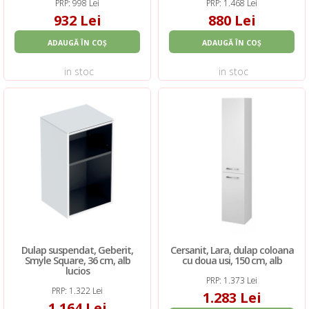
PRP: 998 Lei
PRP: 1.468 Lei
932 Lei
880 Lei
ADAUGĂ ÎN COȘ
ADAUGĂ ÎN COȘ
in stoc
in stoc
Dulap suspendat, Geberit,
Cersanit, Lara, dulap coloana
Smyle Square, 36 cm, alb
cu doua usi, 150 cm, alb
lucios
PRP: 1.373 Lei
PRP: 1.322 Lei
1.283 Lei
1.164 Lei