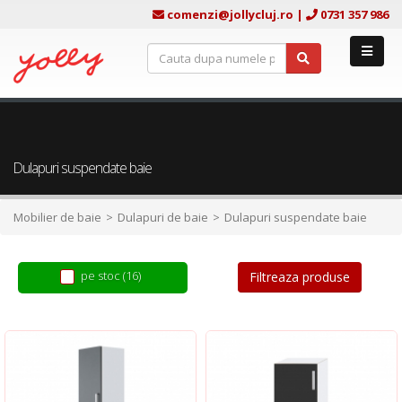
comenzi@jollycluj.ro
|
0731 357 986
Dulapuri suspendate baie
Mobilier de baie
Dulapuri de baie
Dulapuri suspendate baie
pe stoc (16)
Filtreaza produse