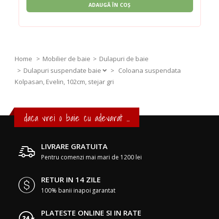
ADAUGĂ ÎN COȘ
Home
Mobilier de baie
Dulapuri de baie
Dulapuri suspendate baie
>
Coloana suspendata
Kolpasan, Evelin, 102cm, stejar gri
daca vrei o baie cu adevarat ...
LIVRARE GRATUITA
Pentru comenzi mai mari de 1200 lei
RETUR IN 14 ZILE
100% banii inapoi garantat
PLATESTE ONLINE SI IN RATE