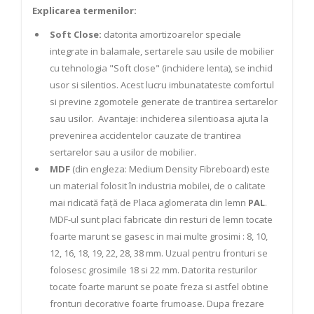
Explicarea termenilor:
Soft Close:
datorita amortizoarelor speciale
integrate in balamale, sertarele sau usile de mobilier
cu tehnologia "Soft close" (inchidere lenta), se inchid
usor si silentios. Acest lucru imbunatateste comfortul
si previne zgomotele generate de trantirea sertarelor
sau usilor. Avantaje: inchiderea silentioasa ajuta la
prevenirea accidentelor cauzate de trantirea
sertarelor sau a usilor de mobilier.
MDF
(din engleza: Medium
Density Fibreboard) este
un material folosit în industria mobilei, de o calitate
mai ridicată față de Placa aglomerata din lemn
PAL
.
MDF-ul sunt placi fabricate din resturi de lemn tocate
foarte marunt se gasesc in mai multe grosimi : 8, 10,
12, 16, 18, 19, 22, 28, 38 mm. Uzual pentru fronturi se
folosesc grosimile 18 si 22 mm. Datorita resturilor
tocate foarte marunt se poate freza si astfel obtine
fronturi decorative foarte frumoase. Dupa frezare