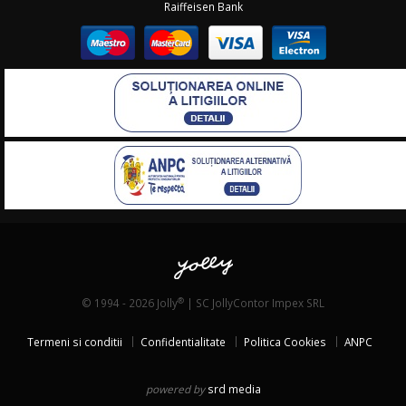
Raiffeisen Bank
®
© 1994 - 2026 Jolly
| SC JollyContor Impex SRL
Termeni si conditii
Confidentialitate
Politica Cookies
ANPC
powered by
srd media