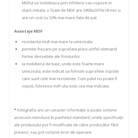
MDFul se inobileaza prin infoliere sau vopsire in
stare initiala, o foaie de MDF are 2800x2070x18 mm si
are un cost cu 50% mai mare fata de pal.
Avantaje MDF
rezistenta mult mai mare la umezeala
permite frezare pe suprafata placii astfel obtinand
forme deosebite ale fronturilor
la mobilierul de baie, unde este foarte mare
umezeala, este indicat sa folosim suprafete vopsite
care sunt cele mai rezistente. Cum palul nu poate fi
vopsit, folosirea mdf-ului este cea mai indicata.
*
Fotografia are un caracter informativ și poate conține
accesorii neincluse în pachetul standard; unele specificații
ale produsului pot fi modificate de către producător fără
preaviz, sau pot conține erori de operare.