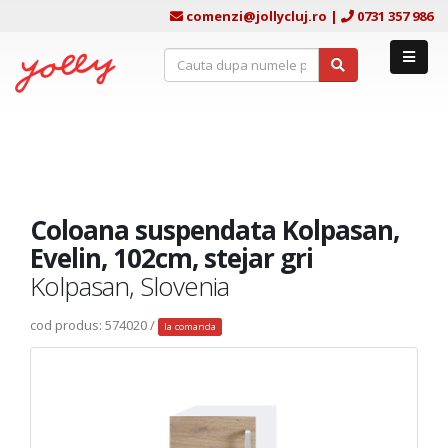
comenzi@jollycluj.ro
|
0731 357 986
Coloana suspendata Kolpasan,
Evelin, 102cm, stejar gri
Kolpasan, Slovenia
cod produs: 574020 /
la comanda