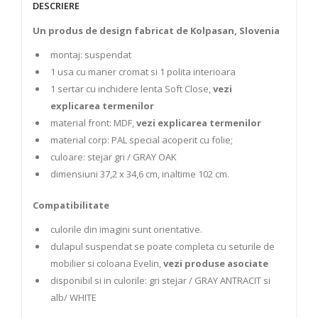
DESCRIERE
Un produs de design fabricat de Kolpasan, Slovenia
montaj: suspendat
1 usa cu maner cromat si 1 polita interioara
1 sertar cu inchidere lenta Soft Close,
vezi
explicarea termenilor
material front: MDF,
vezi explicarea termenilor
material corp: PAL special acoperit cu folie;
culoare: stejar gri / GRAY OAK
dimensiuni 37,2 x 34,6 cm, inaltime 102 cm.
Compatibilitate
culorile din imagini sunt orientative.
dulapul suspendat se poate completa cu seturile de
mobilier si coloana Evelin,
vezi produse asociate
disponibil si in culorile: gri stejar / GRAY ANTRACIT si
alb/ WHITE