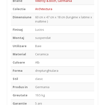
Brand
Villeroy & Boch, Germania
Colectia
Architectura
Dimensiune
60 cm x 47 cm x 18 cm (lungime x latime x
inaltime )
Finisaj
Lucios
Montaj
suspendat
Utilizare
Baie
Material
Ceramica
Culoare
Alb
Forma
dreptunghiulara
Stil
clasic
Produs in
Germania
Greutate
19.5 kg
Garantie
5 ani