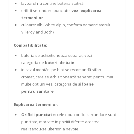
lavoarul nu conține bateria stativă
orificii secundare punctate,
vezi explicarea
termenilor
culoare: alb (White Alpin, conform nomenclatorului
Villeroy and Boch)
Compatibilitate:
bateria se achizitioneaza separat, vezi
categoria de
baterii de baie
in cazul montării pe blat se recomandă sifon
cromat,
care se achizitionează separat, pentru mai
multe opțiuni vezi categoria de
sifoane
pentru sanitare
Explicarea termenilor:
Orificii punctate:
cele doua orificii secundare sunt
punctate, marcate in pozitii diferite acestea
realizandu-se ulterior la nevoie.