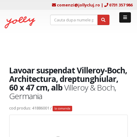
comenzi@jollycluj.ro
|
0731 357 986
Lavoar suspendat Villeroy-Boch,
Architectura, dreptunghiular,
60 x 47 cm, alb
Villeroy & Boch,
Germania
cod produs: 41886001 /
la comanda