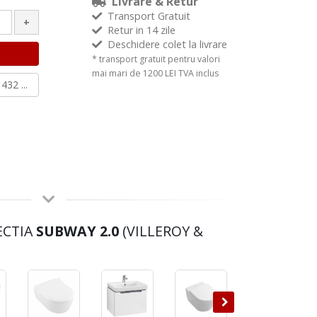
Livrare & Retur
Transport Gratuit
+
Retur in 14 zile
Deschidere colet la livrare
* transport gratuit pentru valori
mai mari de 1200 LEI TVA inclus
432 ...
ECTIA
SUBWAY 2.0
(VILLEROY &