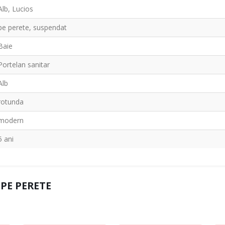
Alb, Lucios
pe perete, suspendat
Baie
Portelan sanitar
Alb
rotunda
modern
5 ani
 PE PERETE