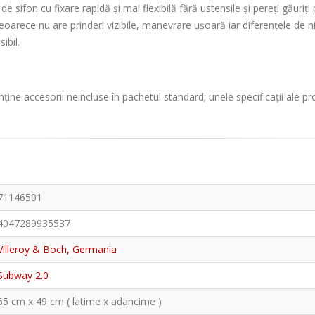
e sifon cu fixare rapidă și mai flexibilă fără ustensile și pereți găuriți
deoarece nu are prinderi vizibile, manevrare ușoară iar diferențele de 
ibil.
ține accesorii neincluse în pachetul standard; unele specificații ale p
71146501
4047289935537
Villeroy & Boch, Germania
Subway 2.0
65 cm x 49 cm ( latime x adancime )