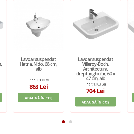
Lavoar suspendat
Lavoar suspendat
,
Hatria, Nido, 68 cm,
Villeroy-Boch,
alb
Architectura,
dreptunghiular, 60 x
47 cm, alb
PRP: 1.308 Lei
PRP: 1.103 Lei
863 Lei
704 Lei
ADAUGĂ ÎN COȘ
ADAUGĂ ÎN COȘ