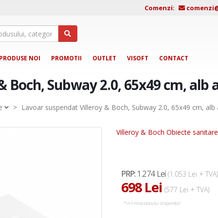
Comenzi:
comenzi@j
PRODUSE NOI
PROMOTII
OUTLET
VISOFT
CONTACT
& Boch, Subway 2.0, 65x49 cm, alb a
e
>
Lavoar suspendat Villeroy & Boch, Subway 2.0, 65x49 cm, alb 
Villeroy & Boch Obiecte sanitare
1.274 Lei
PRP:
(1.053 Lei + TVA)
698 Lei
(577 Lei + TVA)
*in limita stocului disponibil