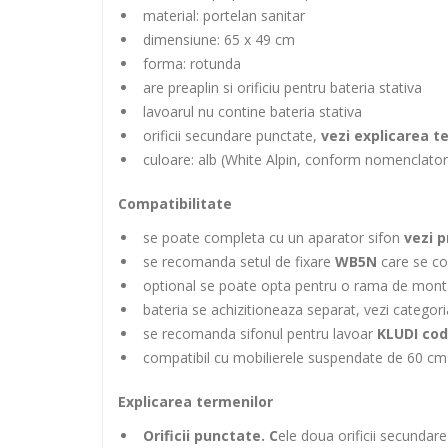
material: portelan sanitar
dimensiune: 65 x 49 cm
forma: rotunda
are preaplin si orificiu pentru bateria stativa
lavoarul nu contine bateria stativa
orificii secundare punctate,
vezi explicarea t
culoare: alb (White Alpin, conform nomenclator
Compatibilitate
se poate completa cu un aparator sifon
vezi 
se recomanda setul de fixare
WB5N
care se co
optional se poate opta pentru o rama de mont
bateria se achizitioneaza separat, vezi categor
se recomanda sifonul pentru lavoar
KLUDI cod
compatibil cu mobilierele suspendate de 60 cm
Explicarea termenilor
Orificii punctate. C
ele doua orificii secundare