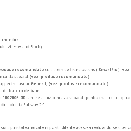
ermenilor
ului Villeroy and Boch)
produse recomandate
cu sistem de fixare ascuns (
SmartFix
),
vezi
manda separat (
vezi produse recomandate
)
aj pentru lavoar
Geberit,
(
vezi produse recomandate
)
ia de
baterii de baie
: 1002005-00
care se achizitioneaza separat, pentru mai multe optiun
 din colectia Subway 2.0
 sunt punctate,marcate in pozitii diferite acestea realizandu-se ulterio