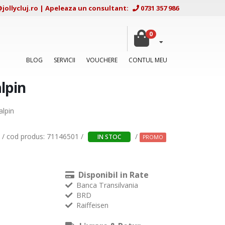
ollycluj.ro
|
Apeleaza un consultant:
0731 357 986
0
BLOG
SERVICII
VOUCHERE
CONTUL MEU
lpin
alpin
/ cod produs: 71146501 /
/
IN STOC
PROMO
Disponibil in Rate
Banca Transilvania
BRD
Raiffeisen