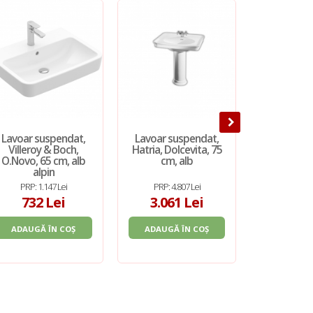
Lavoar suspendat,
Lavoar suspendat,
Lavoar s
Villeroy & Boch,
Hatria, Dolcevita, 75
Cersanit, 
O.Novo, 65 cm, alb
cm, alb
cm, 
alpin
PRP: 1.147 Lei
PRP: 4.807 Lei
PRP: 4
732 Lei
3.061 Lei
428
ADAUGĂ ÎN COȘ
ADAUGĂ ÎN COȘ
ADAUGĂ 