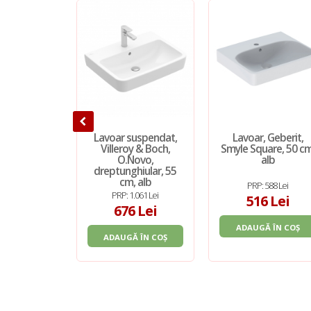
Lavoar suspendat,
Lavoar, Geberit,
Villeroy & Boch,
Smyle Square, 50 cm
O.Novo,
alb
dreptunghiular, 55
cm, alb
PRP: 588 Lei
PRP: 1.061 Lei
516 Lei
676 Lei
ADAUGĂ ÎN COȘ
ADAUGĂ ÎN COȘ