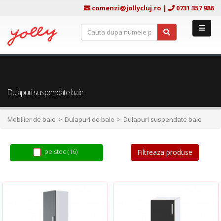
comenzi@jollycluj.ro
|
0731 357 986
Dulapuri suspendate baie
Mobilier de baie
Dulapuri de baie
Dulapuri suspendate baie
pe stoc (16)
Filtreaza produse