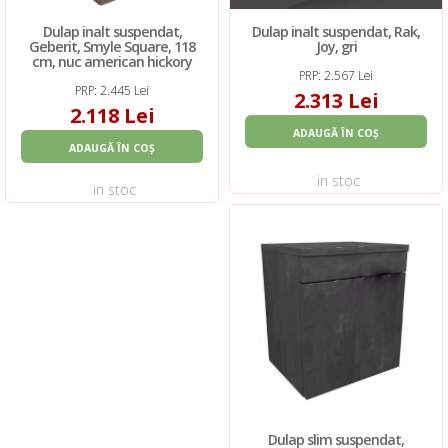
Dulap inalt suspendat,
Dulap inalt suspendat, Rak,
Geberit, Smyle Square, 118
Joy, gri
cm, nuc american hickory
PRP: 2.567 Lei
PRP: 2.445 Lei
2.313 Lei
2.118 Lei
ADAUGĂ ÎN COȘ
ADAUGĂ ÎN COȘ
in stoc
in stoc
Dulap slim suspendat,