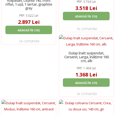
Kolpasan, Orphia 140, front
PRP: 3.764 Lei
riflat, 1 ușă, 1 sertar, graphite
3.518 Lei
grey
PRP: 3.622 Lei
ADAUGĂ ÎN COȘ
2.897 Lei
la comanda
ADAUGĂ ÎN COȘ
la comanda
Dulap înalt suspendat,
Cersanit, Larga, înălțime 160
cm, alb
PRP: 1.464 Lei
1.368 Lei
ADAUGĂ ÎN COȘ
la comanda