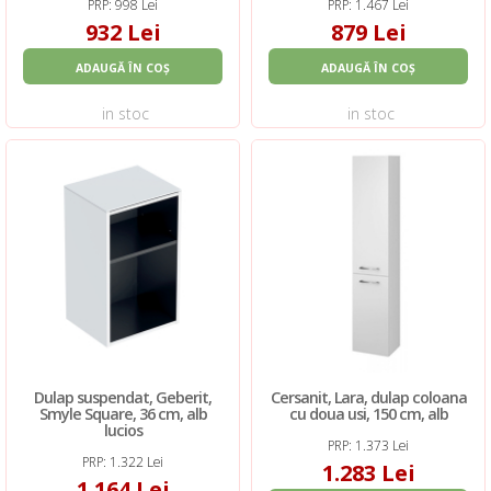
PRP: 998 Lei
PRP: 1.467 Lei
932 Lei
879 Lei
ADAUGĂ ÎN COȘ
ADAUGĂ ÎN COȘ
in stoc
in stoc
Dulap suspendat, Geberit,
Cersanit, Lara, dulap coloana
Smyle Square, 36 cm, alb
cu doua usi, 150 cm, alb
lucios
PRP: 1.373 Lei
PRP: 1.322 Lei
1.283 Lei
1.164 Lei