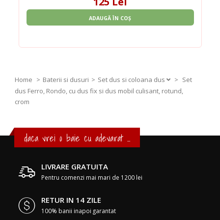
125 Lei
ADAUGĂ ÎN COȘ
Home
Baterii si dusuri
Set dus si coloana dus
>
Set
dus Ferro, Rondo, cu dus fix si dus mobil culisant, rotund,
crom
daca vrei o baie cu adevarat ...
LIVRARE GRATUITA
Pentru comenzi mai mari de 1200 lei
RETUR IN 14 ZILE
100% banii inapoi garantat