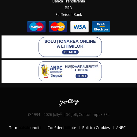
Banca Transilvania
BRD
Raiffeisen Bank
®
© 1994 - 2026 Jolly
| SC JollyContor Impex SRL
Termeni si conditii
Confidentialitate
Politica Cookies
ANPC