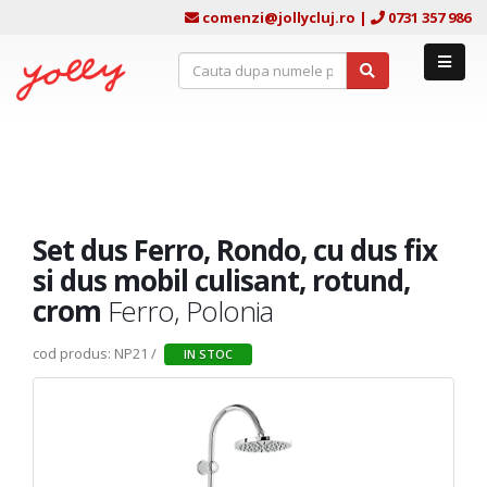
comenzi@jollycluj.ro
|
0731 357 986
Set dus Ferro, Rondo, cu dus fix
si dus mobil culisant, rotund,
crom
Ferro, Polonia
cod produs: NP21 /
IN STOC