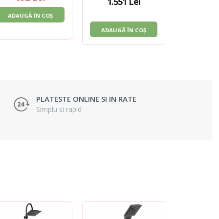
1.551 Lei
375
ADAUGĂ ÎN COȘ
ADAUGĂ 
ADAUGĂ ÎN COȘ
PLATESTE ONLINE SI IN RATE
Simplu si rapid