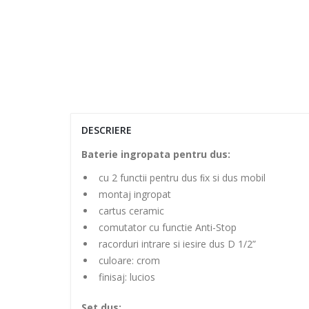
DESCRIERE
Baterie ingropata pentru dus:
cu 2 functii pentru dus ﬁx si dus mobil
montaj ingropat
cartus ceramic
comutator cu functie Anti-Stop
racorduri intrare si iesire dus D 1/2”
culoare: crom
finisaj: lucios
Set dus: