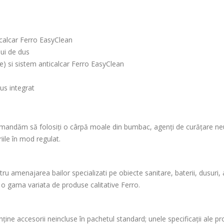
calcar Ferro EasyClean
lui de dus
ie) si sistem anticalcar Ferro EasyClean
dus integrat
omandăm să folosiți o cârpă moale din bumbac, agenți de curățare neut
ile în mod regulat.
amenajarea bailor specializati pe obiecte sanitare, baterii, dusuri, acce
ie o gama variata de produse calitative Ferro.
ține accesorii neincluse în pachetul standard; unele specificații ale p