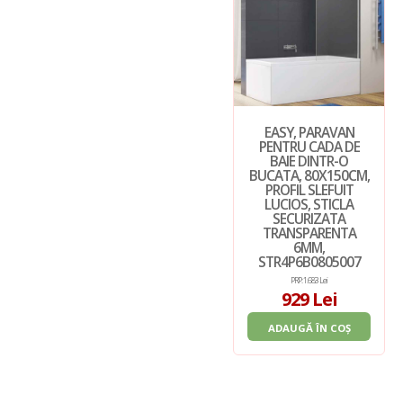
EASY, PARAVAN
PENTRU CADA DE
BAIE DINTR-O
BUCATA, 80X150CM,
PROFIL SLEFUIT
LUCIOS, STICLA
SECURIZATA
TRANSPARENTA
6MM,
STR4P6B0805007
PRP: 1.683 Lei
929 Lei
ADAUGĂ ÎN COȘ