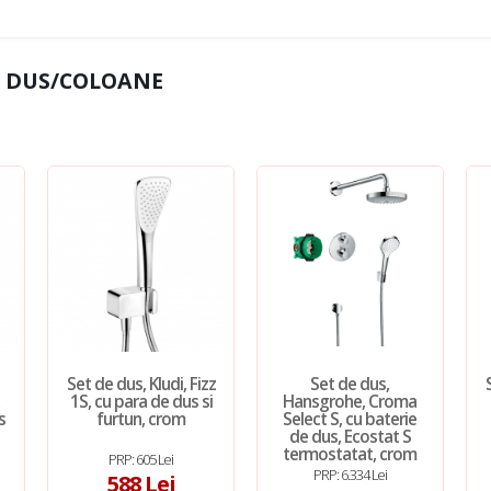
E DUS/COLOANE
Set de dus, Kludi, Fizz
Set de dus,
1S, cu para de dus si
Hansgrohe, Croma
s
furtun, crom
Select S, cu baterie
s
de dus, Ecostat S
termostatat, crom
PRP: 605 Lei
PRP: 6.334 Lei
588 Lei