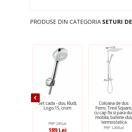
PRODUSE DIN CATEGORIA
SETURI D
Set cada - dus, Kludi,
Coloana de dus
Logo 1S, crom
Ferro, Trevi Square,
cu cap fix si para du
mobila, baterie du
termostatica
PRP: 245 Lei
PRP: 1.269 Lei
189 Lei