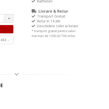
Raiffeisen
Livrare & Retur
Transport Gratuit
+
Retur in 14 zile
Deschidere colet la livrare
* transport gratuit pentru valori
mai mari de 1200 LEI TVA inclus
432 ...
E