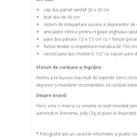
cap dus patrat rainfall 20 x 20 cm
brat dus de 30 cm
sistem de indepartare usoara a depunerilor de 
articulatie sferica pentru reglajul unghiului capu
para dua patrata 7.5 x 7.5 cm cu 1 functe (ploa
furtun ﬂexibil cu impletitura metalica de 150 cm
racord para dus mobila D 1/2” cu suport para 
Sfaturi de curățare și îngrijire:
Pentru a te bucura mai mult de bateriile Ferro rec
depuneri și murdărie recomandăm să curățați bateri
Despre brand:
Ferro este o marca cu renume la nivel mondial pentru 
autorizat in Romania, Jolly Cluj iti pune la dispozit
*
Fotografia are un caracter informativ și poate con