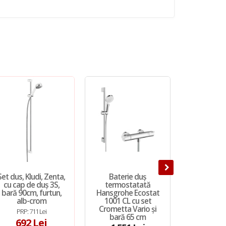
Set dus, Kludi, Zenta,
Baterie duș
Set de du
cu cap de duș 3S,
termostatată
sDive, cu
bară 90cm, furtun,
Hansgrohe Ecostat
bară de 
alb-crom
1001 CL cu set
furtun d
Crometta Vario și
cr
PRP: 711 Lei
bară 65 cm
PRP: 4
692 Lei