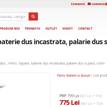
Comenzi:
comenzi@j
PRODUSE NOI
PROMOTII
OUTLET
VISOFT
CONTACT
baterie dus incastrata, palarie dus s
dus , Ferro, Square, baterie dus incastrata, palarie dus si para, crom
Ferro Baterii si dusuri
/ cod prod
799 Lei
PRP:
(661 Lei + TVA)
775 Lei
(641 Lei + TVA)