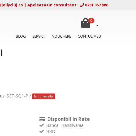
ollycluj.ro
|
Apeleaza un consultant:
0731 357 986
0
BLOG
SERVICII
VOUCHERE
CONTUL MEU
i
us: SET-SQ1-P /
la comanda
Disponibil in Rate
Banca Transilvania
BRD