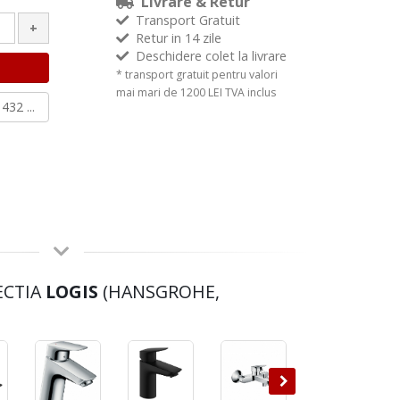
Livrare & Retur
Transport Gratuit
+
Retur in 14 zile
Deschidere colet la livrare
* transport gratuit pentru valori
mai mari de 1200 LEI TVA inclus
432 ...
ECTIA
LOGIS
(HANSGROHE,