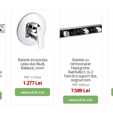
Baterie incastrata
Baterie cu
cada-dus Kludi,
termostatat
Balance, crom
Hansgrohe,
si
RainSelect, cu 2
m
functii si suport dus,
PRP: 1.573 Lei
negru/crom
1.277 Lei
PRP: 9.953 Lei
7.589 Lei
ADAUGĂ ÎN COȘ
ADAUGĂ ÎN COȘ