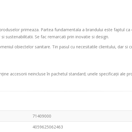
ii produselor primeaza. Partea fundamentala a brandului este faptul ca o
 si sustenabilitatii. Se fac remarcati prin inovatie si design.
ul obiectelor sanitare. Tin pasul cu necesitatile clientului, dar si c
ține accesorii neincluse în pachetul standard; unele specificații ale p
71409000
4059625062463