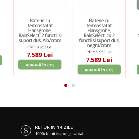
Baterie cu
Baterie cu
termostatat
termostatat
Hansgrohe,
Hansgrohe,
RainSelect, 2 functii si
RainSelect, cu 2
suport dus, Alb/crom
functii si suport dus,
negru/crom
PRP: 9.953 Lei
PRP: 9.953 Lei
7.589 Lei
7.589 Lei
ADAUGĂ ÎN COȘ
ADAUGĂ ÎN COȘ
RETUR IN 14 ZILE
100% banii inapoi garantat