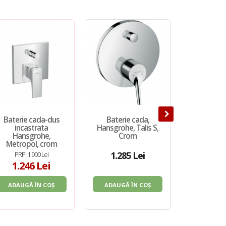
Baterie cada-dus
Baterie cada,
Baterie i
incastrata
Hansgrohe, Talis S,
dus Kludi, 
Hansgrohe,
Crom
Metropol, crom
1.285 Lei
PRP: 1.900 Lei
PRP: 1.
1.246 Lei
438
ADAUGĂ ÎN COȘ
ADAUGĂ ÎN COȘ
ADAUGĂ 