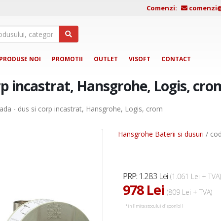
Comenzi:
comenzi@j
PRODUSE NOI
PROMOTII
OUTLET
VISOFT
CONTACT
orp incastrat, Hansgrohe, Logis, cro
cada - dus si corp incastrat, Hansgrohe, Logis, crom
Hansgrohe Baterii si dusuri
/ co
1.283 Lei
PRP:
(1.061 Lei + TVA)
978 Lei
(809 Lei + TVA)
*in limita stocului disponibil