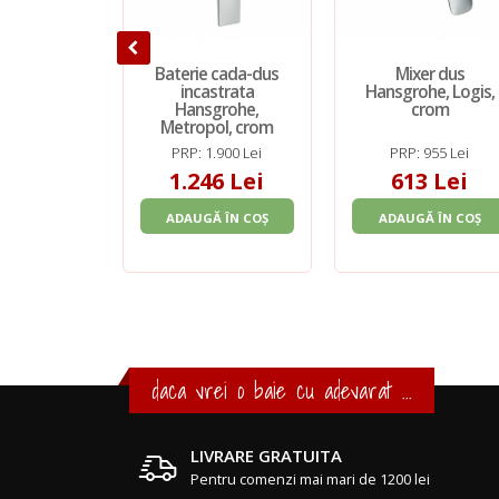
Baterie cada-dus
Mixer dus
incastrata
Hansgrohe, Logis,
Hansgrohe,
crom
Metropol, crom
PRP: 1.900 Lei
PRP: 955 Lei
1.246 Lei
613 Lei
ADAUGĂ ÎN COȘ
ADAUGĂ ÎN COȘ
daca vrei o baie cu adevarat ...
LIVRARE GRATUITA
Pentru comenzi mai mari de 1200 lei