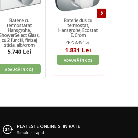
Baterie cu
Baterie dus cu
Baterie d
termostatat
termostat,
vizibila, 
Hansgrohe,
Hansgrohe, Ecostat
Logis,
ShowerSelect Glass,
E, Crom
cu 2 functii, finisaj
PRP: 3.494 Lei
PRP: 8
sticla, alb/crom
1.831 Lei
624
5.740 Lei
ADAUGĂ ÎN COȘ
ADAUGĂ 
ADAUGĂ ÎN COȘ
PLATESTE ONLINE SI IN RATE
Simplu si rapid