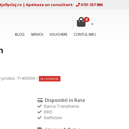
ollycluj.ro
|
Apeleaza un consultant:
0731 357 986
0
BLOG
SERVICII
VOUCHERE
CONTUL MEU
m
d produs: 71409000 /
la comanda
Disponibil in Rate
Banca Transilvania
BRD
Raiffeisen