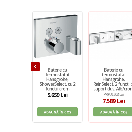
Baterie cu
Baterie cu
termostatat
termostatat
Hansgrohe,
Hansgrohe,
ShowerSelect, cu 2
RainSelect, 2 functii 
functii, crom
suport dus, Alb/cro
5.659 Lei
PRP: 9.953 Lei
7.589 Lei
ADAUGĂ ÎN COȘ
ADAUGĂ ÎN COȘ