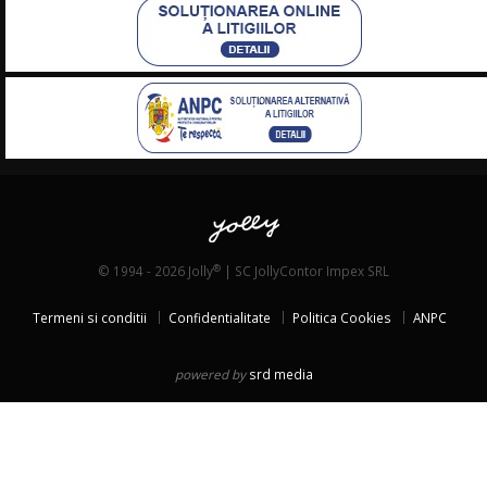
®
© 1994 - 2026 Jolly
| SC JollyContor Impex SRL
Termeni si conditii
Confidentialitate
Politica Cookies
ANPC
powered by
srd media