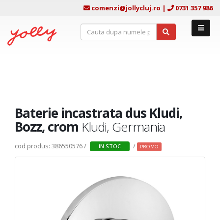
comenzi@jollycluj.ro
|
0731 357 986
Baterie incastrata dus Kludi,
Bozz, crom
Kludi, Germania
cod produs: 386550576 /
/
IN STOC
PROMO