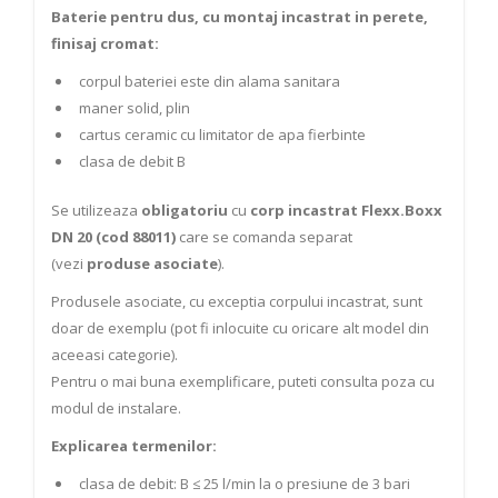
Baterie pentru dus, cu montaj incastrat in perete,
finisaj cromat:
corpul bateriei este din alama sanitara
maner solid, plin
cartus ceramic cu limitator de apa fierbinte
clasa de debit B
Se utilizeaza
obligatoriu
cu
corp incastrat Flexx.Boxx
DN 20 (cod 88011)
care se comanda separat
(vezi
produse asociate
).
Produsele asociate, cu exceptia corpului incastrat, sunt
doar de exemplu (pot fi inlocuite cu oricare alt model din
aceeasi categorie).
Pentru o mai buna exemplificare, puteti consulta poza cu
modul de instalare.
Explicarea termenilor:
clasa de debit: B ≤ 25 l/min la o presiune de 3 bari