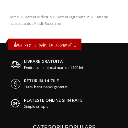
Home
Baterii si dusuri
Baterii ingropate
>
Baterie
incastrata dus Kludi, Bozz, crom
daca vrei o baie cu adevarat ...
LIVRARE GRATUITA
Pentru comenzi mai mari de 1200 lei
RETUR IN 14 ZILE
100% banii inapoi garantat
PLATESTE ONLINE SI IN RATE
Simplu si rapid
CATEGORII POPULARE