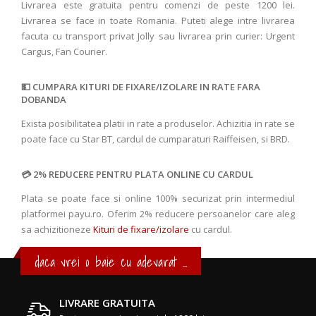
Livrarea este gratuita pentru comenzi de peste 1200 lei.
Livrarea se face in toate Romania. Puteti alege intre livrarea
facuta cu transport privat Jolly sau livrarea prin curier: Urgent
Cargus, Fan Courier.
CUMPARA KITURI DE FIXARE/IZOLARE IN RATE FARA
DOBANDA
Exista posibilitatea platii in rate a produselor. Achizitia in rate se
poate face cu Star BT, cardul de cumparaturi Raiffeisen, si BRD.
2% REDUCERE PENTRU PLATA ONLINE CU CARDUL
Plata se poate face si online 100% securizat prin intermediul
platformei payu.ro. Oferim 2% reducere persoanelor care aleg
sa achizitioneze
Kituri de fixare/izolare
cu cardul.
daca vrei o baie cu adevarat ...
LIVRARE GRATUITA