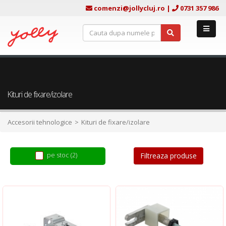
comenzi@jollycluj.ro
|
0731 357 986
Kituri de fixare/izolare
Accesorii tehnologice
Kituri de fixare/izolare
pe stoc (2)
Filtreaza produse