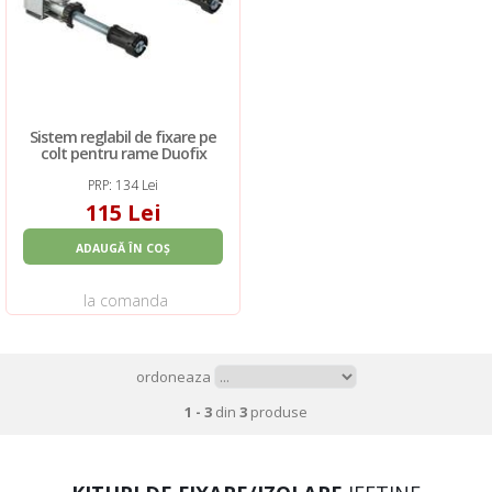
Sistem reglabil de fixare pe
colt pentru rame Duofix
PRP: 134 Lei
115 Lei
ADAUGĂ ÎN COȘ
la comanda
ordoneaza
1 - 3
din
3
produse