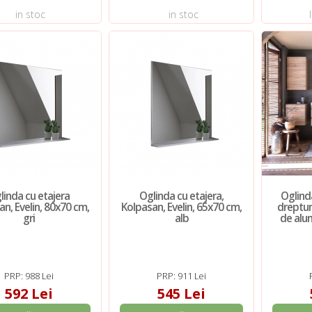
in stoc
in stoc
linda cu etajera
Oglinda cu etajera,
Oglind
n, Evelin, 80x70 cm,
Kolpasan, Evelin, 65x70 cm,
dreptun
gri
alb
de alum
PRP: 988 Lei
PRP: 911 Lei
592 Lei
545 Lei