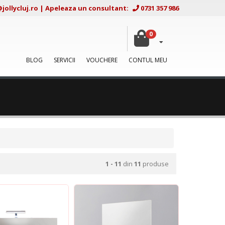
ollycluj.ro
|
Apeleaza un consultant:
0731 357 986
0
BLOG
SERVICII
VOUCHERE
CONTUL MEU
1 - 11
din
11
produse