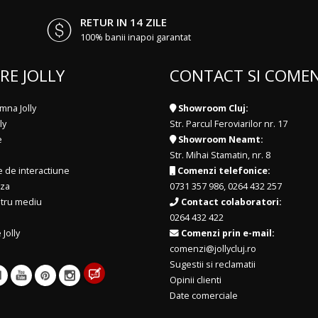
RETUR IN 14 ZILE
100% banii inapoi garantat
RE JOLLY
CONTACT SI COMEN
mna Jolly
Showroom Cluj:
ly
Str. Parcul Feroviarilor nr. 17
e
Showroom Neamt:
Str. Mihai Stamatin, nr. 8
e de interactiune
Comenzi telefonice:
iza
0731 357 986
,
0264 432 257
ntru mediu
Contact colaboratori:
0264 432 422
 Jolly
Comenzi prin e-mail:
comenzi@jollycluj.ro
Sugestii si reclamatii
Opinii clienti
Date comerciale