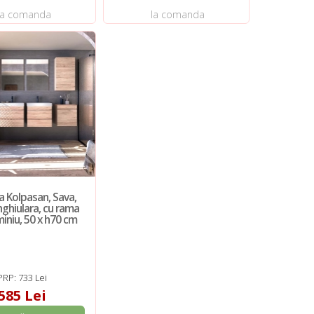
la comanda
la comanda
a Kolpasan, Sava,
ghiulara, cu rama
iniu, 50 x h70 cm
PRP: 733 Lei
585 Lei