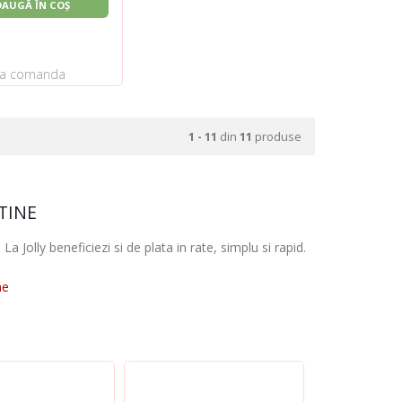
DAUGĂ ÎN COȘ
la comanda
1 - 11
din
11
produse
TINE
La Jolly beneficiezi si de plata in rate, simplu si rapid.
ne