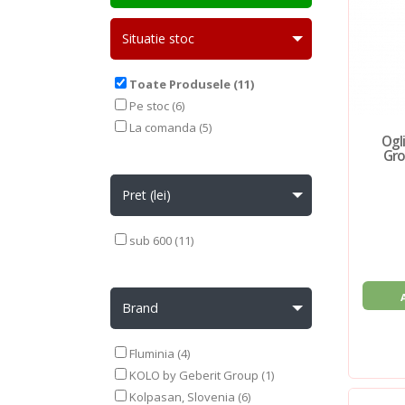
Situatie stoc
Toate Produsele (11)
Pe stoc (6)
La comanda (5)
Ogl
Gro
Pret (lei)
sub 600 (11)
Brand
Fluminia (4)
KOLO by Geberit Group (1)
Kolpasan, Slovenia (6)