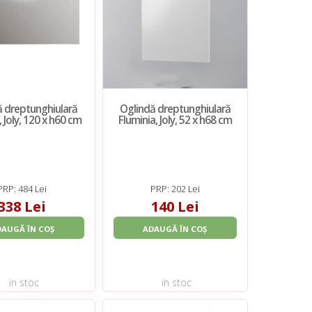
ă dreptunghiulară
Oglindă dreptunghiulară
, Joly, 120 x h60 cm
Fluminia, Joly, 52 x h68 cm
PRP: 484 Lei
PRP: 202 Lei
338 Lei
140 Lei
DAUGĂ ÎN COȘ
ADAUGĂ ÎN COȘ
in stoc
in stoc