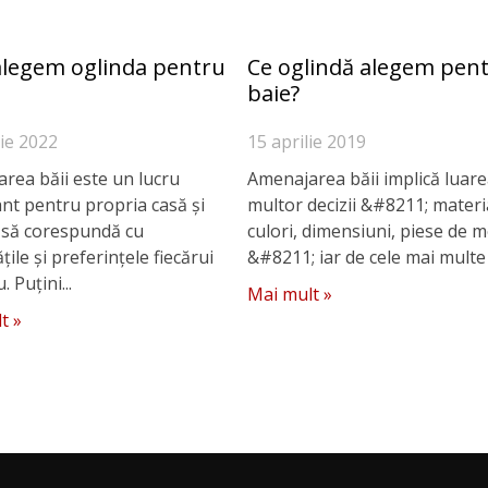
legem oglinda pentru
Ce oglindă alegem pen
baie?
ie 2022
15 aprilie 2019
rea băii este un lucru
Amenajarea băii implică luar
nt pentru propria casă și
multor decizii &#8211; materi
 să corespundă cu
culori, dimensiuni, piese de m
țile și preferințele fiecărui
&#8211; iar de cele mai multe o
Puțini...
Mai mult »
t »