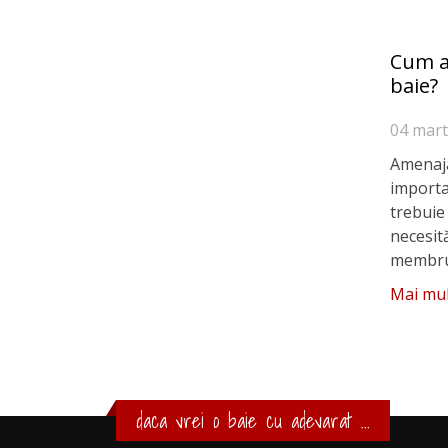
Cum a
baie?
04 mart
Amenaja
importa
trebuie
necesită
membru. 
Mai mul
daca vrei o baie cu adevarat ...