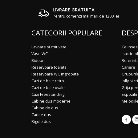
LIVRARE GRATUITA
Pentru comenzi mai mari de 1200 lei
CATEGORII POPULARE
DESP
Lavoare si chiuvete
Ce insea
Vase WC
Istoric Jol
Bideuri
Referint
Rezervoare toaleta
Cariere
Rezervoare WC ingropate
Grupuril
Cazi de baie retro
Jolly si cr
Cazi de baie ovale
Grija pe
Cazi Freestanding
Expozitii
Cabine dus moderne
Melodiile
Cabine de dus
Cadite dus
Rigole dus