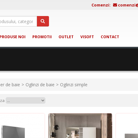
Comenzi:
comenzi@j
PRODUSE NOI
PROMOTII
OUTLET
VISOFT
CONTACT
ier de baie
Oglinzi de baie
Oglinzi simple
aza