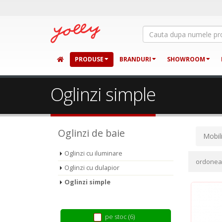
PRODUSE
BRANDURI
SHOWROOM
Oglinzi simple
Oglinzi de baie
Mobil
Oglinzi cu iluminare
ordone
Oglinzi cu dulapior
Oglinzi simple
pe stoc (6)