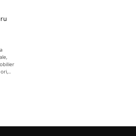
tru
ea
ale,
obilier
ri,...