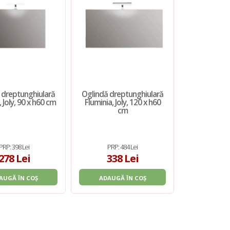
 dreptunghiulară
Oglindă dreptunghiulară
Oglinda K
, Joly, 90 x h60 cm
Fluminia, Joly, 120 x h60
Group, Tw
cm
PRP: 398 Lei
PRP: 484 Lei
PRP: 
278 Lei
338 Lei
412
AUGĂ ÎN COȘ
ADAUGĂ ÎN COȘ
ADAUGĂ