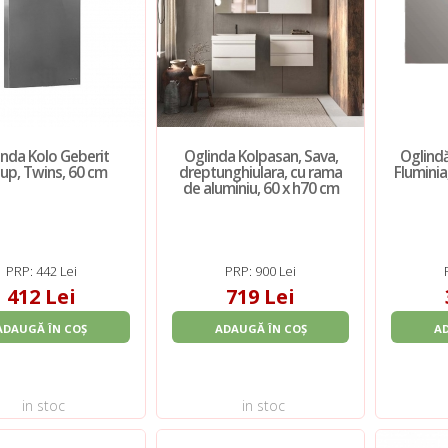
inda Kolo Geberit
Oglinda Kolpasan, Sava,
Oglind
up, Twins, 60 cm
dreptunghiulara, cu rama
Fluminia
de aluminiu, 60 x h70 cm
PRP: 442 Lei
PRP: 900 Lei
412 Lei
719 Lei
ADAUGĂ ÎN COȘ
ADAUGĂ ÎN COȘ
A
in stoc
in stoc