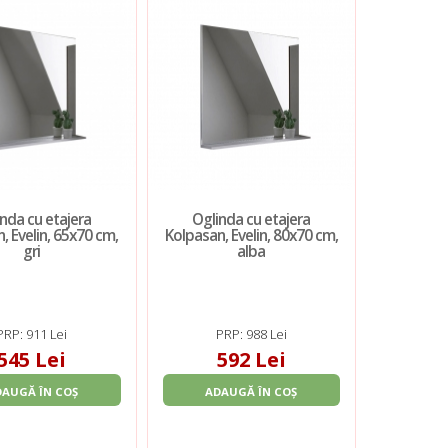
nda cu etajera
Oglinda cu etajera
, Evelin, 65x70 cm,
Kolpasan, Evelin, 80x70 cm,
gri
alba
PRP: 911 Lei
PRP: 988 Lei
545 Lei
592 Lei
DAUGĂ ÎN COȘ
ADAUGĂ ÎN COȘ