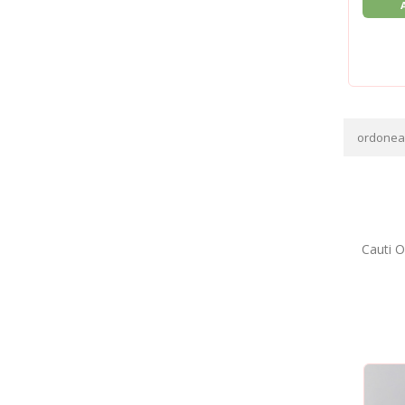
ordone
Cauti Og