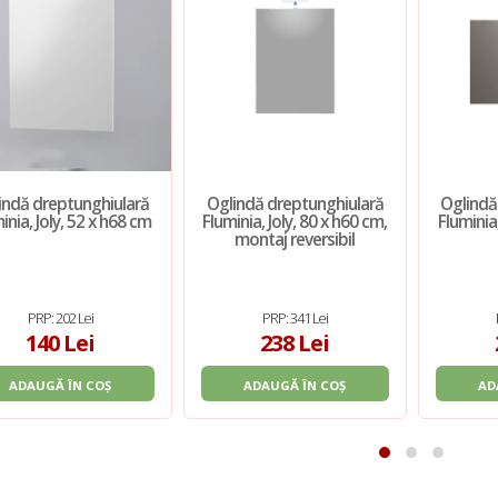
indă dreptunghiulară
Oglindă dreptunghiulară
Oglindă
inia, Joly, 52 x h68 cm
Fluminia, Joly, 80 x h60 cm,
Fluminia
montaj reversibil
PRP: 202 Lei
PRP: 341 Lei
140 Lei
238 Lei
ADAUGĂ ÎN COȘ
ADAUGĂ ÎN COȘ
AD