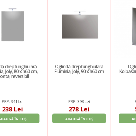
dă dreptunghiulară
Oglindă dreptunghiulară
Ogli
a, Joly, 80 x h60 cm,
Fluminia, Joly, 90 x h60 cm
Kolpasan
ntaj reversibil
PRP: 341 Lei
PRP: 398 Lei
238 Lei
278 Lei
ADAUGĂ ÎN COȘ
ADAUGĂ ÎN COȘ
A