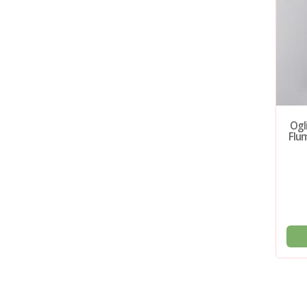
Oglinda cu etajera
Oglinda Kolpasan, Sava,
Ogl
Kolpasan, Evelin, 80x70
dreptunghiulara, cu rama
Flum
cm, gri
de aluminiu, 60 x h70 cm
PRP: 988 Lei
PRP: 900 Lei
592 Lei
719 Lei
ADAUGĂ ÎN COȘ
ADAUGĂ ÎN COȘ