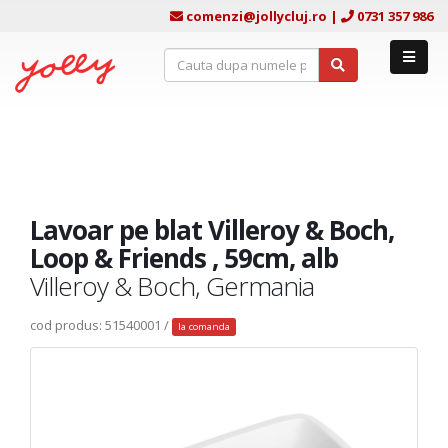
comenzi@jollycluj.ro
|
0731 357 986
Lavoar pe blat Villeroy & Boch,
Loop & Friends , 59cm, alb
Villeroy & Boch, Germania
cod produs: 51540001 /
la comanda