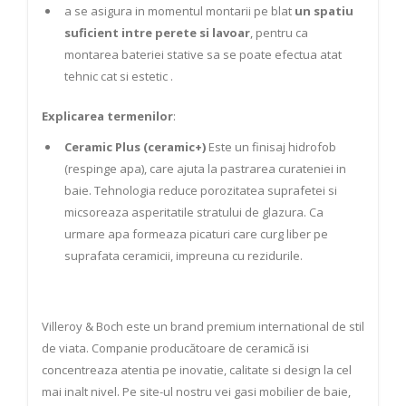
a se asigura in momentul montarii pe blat
un spatiu
suficient intre perete si lavoar
, pentru ca
montarea bateriei stative sa se poate efectua atat
tehnic cat si estetic .
Explicarea termenilor
:
Ceramic Plus (ceramic+)
Este un finisaj hidrofob
(respinge apa), care ajuta la pastrarea curateniei in
baie. Tehnologia reduce porozitatea suprafetei si
micsoreaza asperitatile stratului de glazura. Ca
urmare apa formeaza picaturi care curg liber pe
suprafata ceramicii, impreuna cu rezidurile.
Villeroy & Boch este un brand premium international de stil
de viata. Companie producătoare de ceramică isi
concentreaza atentia pe inovatie, calitate si design la cel
mai inalt nivel. Pe site-ul nostru vei gasi mobilier de baie,