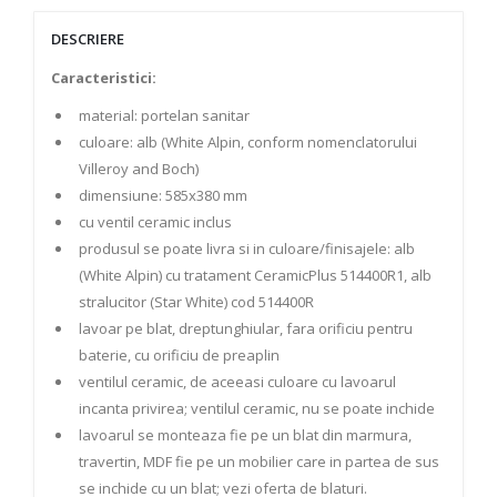
DESCRIERE
Caracteristici:
material: portelan sanitar
culoare: alb (White Alpin, conform nomenclatorului
Villeroy and Boch)
dimensiune: 585x380 mm
cu ventil ceramic inclus
produsul se poate livra si in culoare/finisajele: alb
(White Alpin) cu tratament CeramicPlus 514400R1, alb
stralucitor (Star White) cod 514400R
lavoar pe blat, dreptunghiular, fara orificiu pentru
baterie, cu orificiu de preaplin
ventilul ceramic, de aceeasi culoare cu lavoarul
incanta privirea; ventilul ceramic, nu se poate inchide
lavoarul se monteaza fie pe un blat din marmura,
travertin, MDF fie pe un mobilier care in partea de sus
se inchide cu un blat; vezi oferta de blaturi.