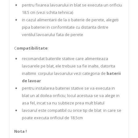
pentru fixarea lavoarului in blat se executa un orificiu
18.5 cm (vezi schita tehnica)
in cazul alimentarii de la o baterie de perete, alegeti
pipa bateriei in conformitate cu distanta dintre
ventilul lavoarului fata de perete
​C
ompatibilitate
:
recomandat bateriile stative care alimenteaza
lavoarele pe blat, ele trebuie sa fie inalte, datorita
inaltimii corpului lavoarului vezi categoria de
baterii
de lavoar
pentru instalarea bateriei stative se va executa in
blat un al doilea orificiu; locul acestuia se va alege in
asa fel, incat sa nu subtieze prea mult blatul
lavoarul este compatibil cu orice tip de blat in care se
poate executa orificiul de 18.5cm
Nota !