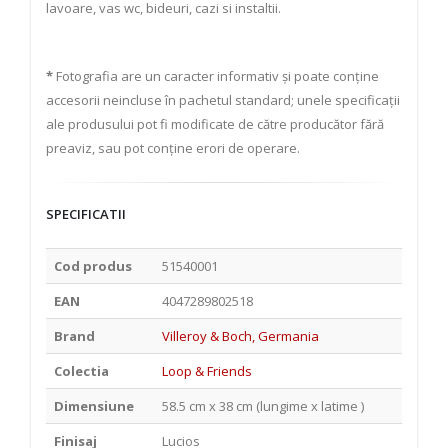
lavoare, vas wc, bideuri, cazi si instaltii.
*
Fotografia are un caracter informativ și poate conține
accesorii neincluse în pachetul standard; unele specificații
ale produsului pot fi modificate de către producător fără
preaviz, sau pot conține erori de operare.
SPECIFICATII
Cod produs
51540001
EAN
4047289802518
Brand
Villeroy & Boch, Germania
Colectia
Loop & Friends
Dimensiune
58.5 cm x 38 cm (lungime x latime )
Finisaj
Lucios