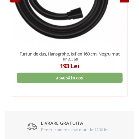
Furtun de dus, Hansgrohe, Isiflex 160 cm, Negru mat
PRP: 285 Lei
193 Lei
ADAUGĂ ÎN COȘ
LIVRARE GRATUITA
Pentru comenzi mai mari de 1200 lei