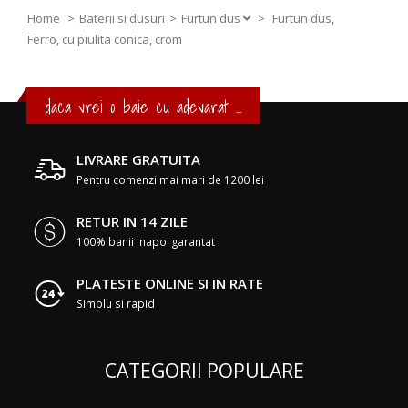
Home
Baterii si dusuri
Furtun dus
>
Furtun dus,
Ferro, cu piulita conica, crom
daca vrei o baie cu adevarat ...
LIVRARE GRATUITA
Pentru comenzi mai mari de 1200 lei
RETUR IN 14 ZILE
100% banii inapoi garantat
PLATESTE ONLINE SI IN RATE
Simplu si rapid
CATEGORII POPULARE