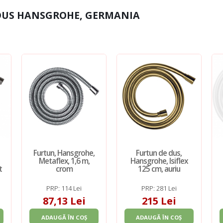
DUS HANSGROHE, GERMANIA
Furtun, Hansgrohe,
Furtun de dus,
Metaflex, 1,6 m,
Hansgrohe, Isiflex
t
crom
125 cm, auriu
PRP: 114 Lei
PRP: 281 Lei
87,13 Lei
215 Lei
ADAUGĂ ÎN COȘ
ADAUGĂ ÎN COȘ