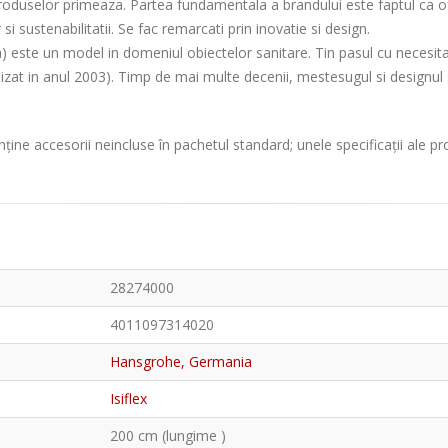
produselor primeaza. Partea fundamentala a brandului este faptul ca ofe
si sustenabilitatii. Se fac remarcati prin inovatie si design.
e un model in domeniul obiectelor sanitare. Tin pasul cu necesitatile
zat in anul 2003). Timp de mai multe decenii, mestesugul si designul s
ține accesorii neincluse în pachetul standard; unele specificații ale p
28274000
4011097314020
Hansgrohe, Germania
Isiflex
200 cm (lungime )