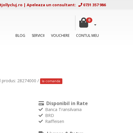
ollycluj.ro
|
Apeleaza un consultant:
0731 357 986
0
BLOG
SERVICII
VOUCHERE
CONTUL MEU
d produs: 28274000 /
la comanda
Disponibil in Rate
Banca Transilvania
BRD
Raiffeisen