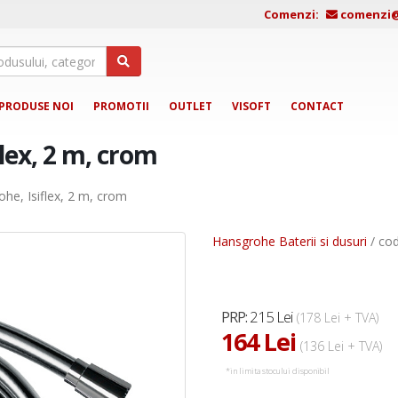
Comenzi:
comenzi@j
PRODUSE NOI
PROMOTII
OUTLET
VISOFT
CONTACT
lex, 2 m, crom
he, Isiflex, 2 m, crom
Hansgrohe Baterii si dusuri
/ co
215 Lei
PRP:
(178 Lei + TVA)
164 Lei
(136 Lei + TVA)
*in limita stocului disponibil