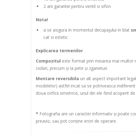
2 ani garantie pentru ventil si sifon
Nota!
a se asigura in momentul decupajului in blat
un
cat si estetic
Explicarea termenilor
Compozitul
este format prin mixarea mai multor mat
ciobiri, precum și la pete și zgarieturi.
Montare reversibila
un alt aspect important legat 
modelelor) astfel incat sa se potriveasca indiferen
doua orificii simetrice, unul din ele fiind acoperit d
*
Fotografia are un caracter informativ și poate con
preaviz, sau pot conține erori de operare.