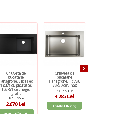
Chiuveta de
Chiuveta de
Chiuveta
bucatarie
bucatarie
Ferro, M
Hansgrohe, SilicaTec,
Hansgrohe, 1 cuva,
dreptungh
1 cuva cu picurator,
76x50 cm, inox
cuva cu p
105x51 cm, negru
780x480 m
PRP: 5.621 Lei
grafit
PRP: 7
4.285 Lei
PRP: 3.726 Lei
727
2.670 Lei
ADAUGĂ ÎN COȘ
ADAUGĂ 
ADAUGĂ ÎN COȘ