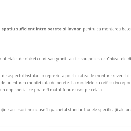
 spatiu suficient intre perete si lavoar
, pentru ca montarea bateri
eriale, de obicei cuart sau granit, acrilic sau poliester. Chiuvetele di
de aspectul instalarii o reprezinta posibilitatea de montare reversibil
t de orientarea mobilei fata de perete. La modelele cu orificiu incorpo
e un dop special ce poate fi mutat foarte usor pe celalalt.
ține accesorii neincluse în pachetul standard; unele specificații ale p