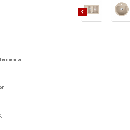
 termenilor
or
e)