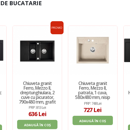
 DE BUCATARIE
PROMO
Chiuveta granit
Chiuveta granit
Ferro, Mezzo II,
Ferro, Mezzo II,
c
dreptunghiulara, 2
patrata, 1 cuva,
cuve cu picurator,
580x480 mm, nisip
790x480 mm, grafit
PRP: 748 Lei
PRP: 813 Lei
727 Lei
636 Lei
ADAUGĂ ÎN COȘ
ADAUGĂ ÎN COȘ