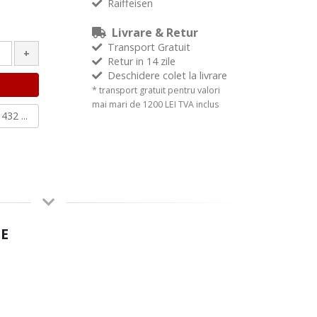
Raiffeisen
Livrare & Retur
Transport Gratuit
+
Retur in 14 zile
Deschidere colet la livrare
* transport gratuit pentru valori
mai mari de 1200 LEI TVA inclus
432 ...
E