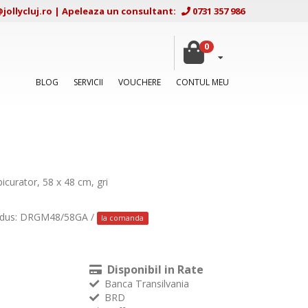
ollycluj.ro
|
Apeleaza un consultant:
0731 357 986
0
BLOG
SERVICII
VOUCHERE
CONTUL MEU
icurator, 58 x 48 cm, gri
odus: DRGM48/58GA /
la comanda
Disponibil in Rate
Banca Transilvania
BRD