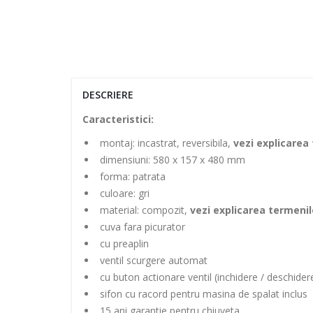
DESCRIERE
Caracteristici:
montaj: incastrat, reversibila,
vezi explicarea
dimensiuni: 580 x 157 x 480 mm
forma: patrata
culoare: gri
material: compozit,
vezi explicarea termenil
cuva fara picurator
cu preaplin
ventil scurgere automat
cu buton actionare ventil (inchidere / deschider
sifon cu racord pentru masina de spalat inclus
15 ani garantie pentru chiuveta