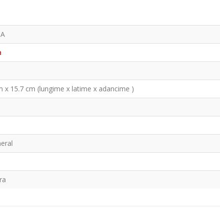
GA
a
 x 15.7 cm (lungime x latime x adancime )
eral
ra