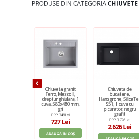
PRODUSE DIN CATEGORIA
CHIUVETE
Chiuveta granit
Chiuveta de
Ferro, Mezzo II,
bucatarie,
dreptunghiulara, 1
Hansgrohe, SilicaTe
cuva, 580x480 mm,
S51, 1 cuva cu
gri
picurator, negru
grafit
PRP: 748 Lei
PRP: 3.726 Lei
727 Lei
2.626 Lei
ADAUGĂ ÎN COȘ
ADAUGĂ ÎN COȘ