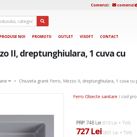
Comenzi:
comenzi@j
PRODUSE NOI
PROMOTII
OUTLET
VISOFT
CONTACT
o II, dreptunghiulara, 1 cuva cu
arie
>
Chiuveta granit Ferro, Mezzo II, dreptunghiulara, 1 cuva cu p
Ferro Obiecte sanitare
/ cod pr
748 Lei
PRP:
(619 Lei + TVA)
727 Lei
(601 Lei + TVA)