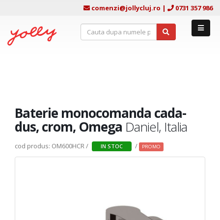
comenzi@jollycluj.ro
|
0731 357 986
Baterie monocomanda cada-
dus, crom, Omega
Daniel, Italia
cod produs: OM600HCR /
/
IN STOC
PROMO