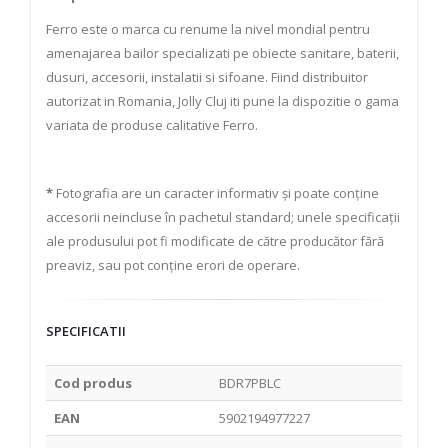
Ferro este o marca cu renume la nivel mondial pentru
amenajarea bailor specializati pe obiecte sanitare, baterii,
dusuri, accesorii, instalatii si sifoane. Fiind distribuitor
autorizat in Romania, Jolly Cluj iti pune la dispozitie o gama
variata de produse calitative Ferro.
*
Fotografia are un caracter informativ și poate conține
accesorii neincluse în pachetul standard; unele specificații
ale produsului pot fi modificate de către producător fără
preaviz, sau pot conține erori de operare.
SPECIFICATII
Cod produs
BDR7PBLC
EAN
5902194977227