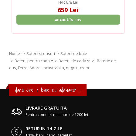
PRP: 678 Lei
659 Lei
ADAUGĂ ÎN COȘ
Home
Baterii si dusuri
Baterii de baie
Baterii pentru cada
Baterii de cada
>
Baterie de
dus, Ferro, Adore, incastrabila, negru - crom
daca vrei o baie cu adevarat ...
LIVRARE GRATUITA
Pentru comenzi mai mari de 1200 lei
RETUR IN 14 ZILE
100% banii inapoi garantat