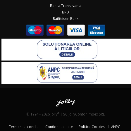
Banca Transilvania
BRD
Raiffeisen Bank
®
© 1994 - 2026 Jolly
| SC JollyContor Impex SRL
Termeni si conditii
Confidentialitate
Politica Cookies
ANPC