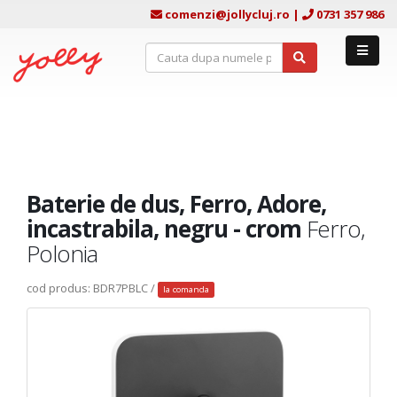
comenzi@jollycluj.ro
|
0731 357 986
Baterie de dus, Ferro, Adore,
incastrabila, negru - crom
Ferro,
Polonia
cod produs: BDR7PBLC /
la comanda