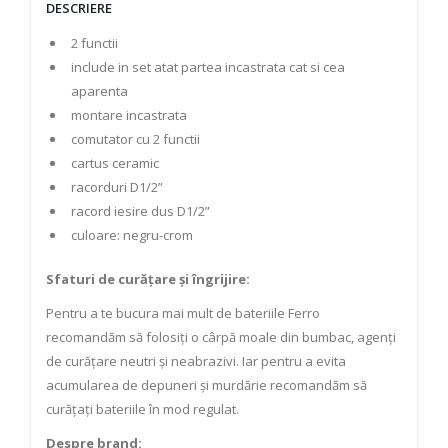
DESCRIERE
2 functii
include in set atat partea incastrata cat si cea
aparenta
montare incastrata
comutator cu 2 functii
cartus ceramic
racorduri D1/2”
racord iesire dus D1/2”
culoare: negru-crom
Sfaturi de curățare și îngrijire:
Pentru a te bucura mai mult de bateriile Ferro
recomandăm să folosiți o cârpă moale din bumbac, agenți
de curățare neutri și neabrazivi. Iar pentru a evita
acumularea de depuneri și murdărie recomandăm să
curățați bateriile în mod regulat.
Despre brand: