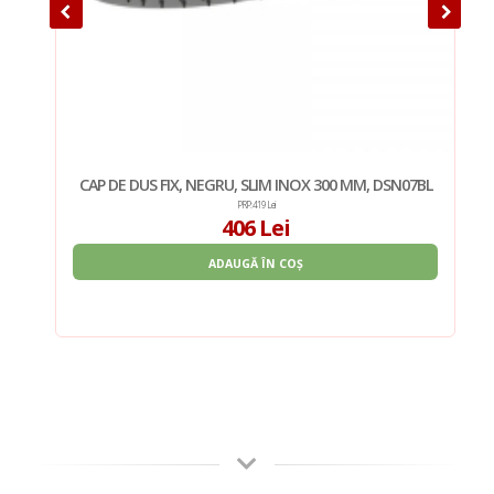
7BL
CAP DE DUS FIX, NEGRU, SLIM INOX 300 MM, DSN07BL
PRP: 419 Lei
406 Lei
ADAUGĂ ÎN COȘ