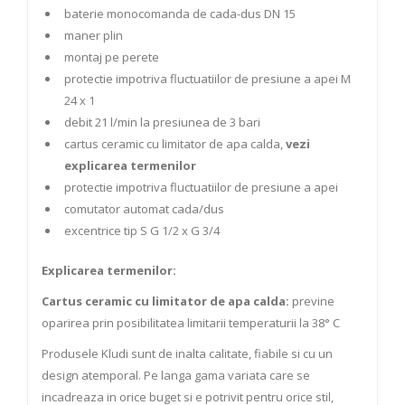
baterie monocomanda de cada-dus DN 15
maner plin
montaj pe perete
protectie impotriva fluctuatiilor de presiune a apei M
24 x 1
debit 21 l/min la presiunea de 3 bari
cartus ceramic cu limitator de apa calda,
vezi
explicarea termenilor
protectie impotriva fluctuatiilor de presiune a apei
comutator automat cada/dus
excentrice tip S G 1/2 x G 3/4
Explicarea termenilor:
Cartus ceramic cu limitator de apa calda:
previne
oparirea prin posibilitatea limitarii temperaturii la 38° C
Produsele Kludi sunt de inalta calitate, fiabile si cu un
design atemporal. Pe langa gama variata care se
incadreaza in orice buget si e potrivit pentru orice stil,