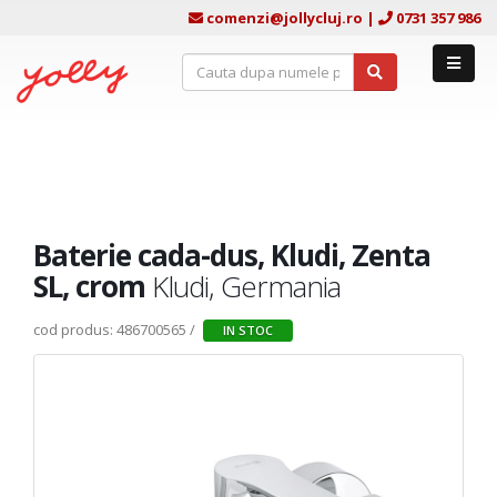
comenzi@jollycluj.ro
|
0731 357 986
Baterie cada-dus, Kludi, Zenta
SL, crom
Kludi, Germania
cod produs: 486700565 /
IN STOC