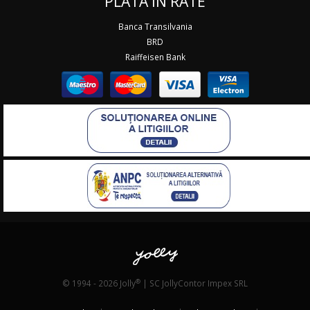
PLATA IN RATE
Banca Transilvania
BRD
Raiffeisen Bank
®
© 1994 - 2026 Jolly
| SC JollyContor Impex SRL