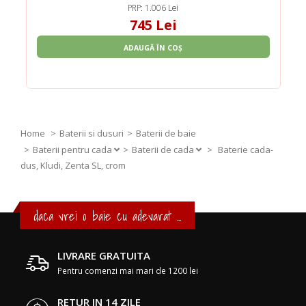
PRP: 1.006 Lei
745 Lei
ADAUGĂ ÎN COȘ
Home
Baterii si dusuri
Baterii de baie
Baterii pentru cada
Baterii de cada
>
Baterie cada-
dus, Kludi, Zenta SL, crom
daca vrei o baie cu adevarat ...
LIVRARE GRATUITA
Pentru comenzi mai mari de 1200 lei
RETUR IN 14 ZILE