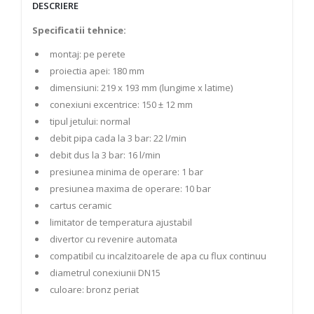
DESCRIERE
Specificatii tehnice:
montaj: pe perete
proiectia apei: 180 mm
dimensiuni: 219 x 193 mm (lungime x latime)
conexiuni excentrice: 150 ± 12 mm
tipul jetului: normal
debit pipa cada la 3 bar: 22 l/min
debit dus la 3 bar: 16 l/min
presiunea minima de operare: 1 bar
presiunea maxima de operare: 10 bar
cartus ceramic
limitator de temperatura ajustabil
divertor cu revenire automata
compatibil cu incalzitoarele de apa cu flux continuu
diametrul conexiunii DN15
culoare: bronz periat