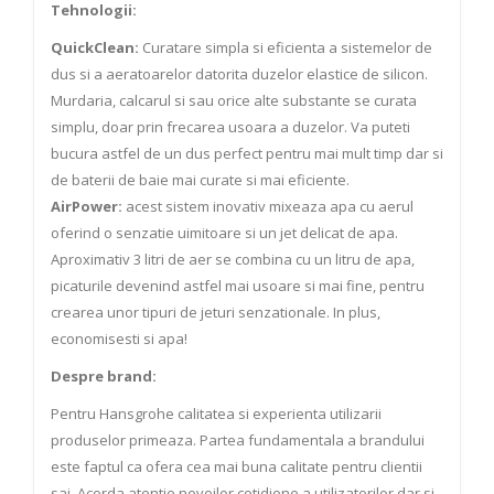
Tehnologii:
QuickClean:
Curatare simpla si eficienta a sistemelor de
dus si a aeratoarelor datorita duzelor elastice de silicon.
Murdaria, calcarul si sau orice alte substante se curata
simplu, doar prin frecarea usoara a duzelor. Va puteti
bucura astfel de un dus perfect pentru mai mult timp dar si
de baterii de baie mai curate si mai eficiente.
AirPower:
acest sistem inovativ mixeaza apa cu aerul
oferind o senzatie uimitoare si un jet delicat de apa.
Aproximativ 3 litri de aer se combina cu un litru de apa,
picaturile devenind astfel mai usoare si mai fine, pentru
crearea unor tipuri de jeturi senzationale. In plus,
economisesti si apa!
Despre brand:
Pentru Hansgrohe calitatea si experienta utilizarii
produselor primeaza. Partea fundamentala a brandului
este faptul ca ofera cea mai buna calitate pentru clientii
sai. Acorda atentie nevoilor cotidiene a utilizatorilor dar si