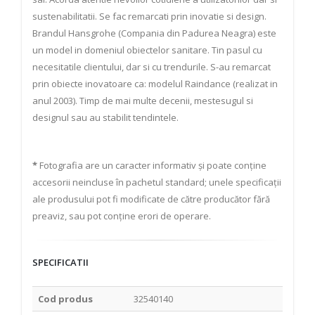
sustenabilitatii. Se fac remarcati prin inovatie si design.
Brandul Hansgrohe (Compania din Padurea Neagra) este
un model in domeniul obiectelor sanitare. Tin pasul cu
necesitatile clientului, dar si cu trendurile. S-au remarcat
prin obiecte inovatoare ca: modelul Raindance (realizat in
anul 2003). Timp de mai multe decenii, mestesugul si
designul sau au stabilit tendintele.
*
Fotografia are un caracter informativ și poate conține
accesorii neincluse în pachetul standard; unele specificații
ale produsului pot fi modificate de către producător fără
preaviz, sau pot conține erori de operare.
SPECIFICATII
Cod produs
32540140