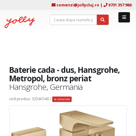
comenzi@jollycluj.ro
|
0731 357 986
Baterie cada - dus, Hansgrohe,
Metropol, bronz periat
Hansgrohe, Germania
cod produs: 32540140 /
la comanda