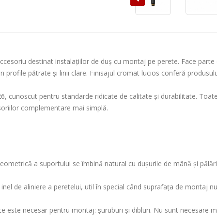
cesoriu destinat instalațiilor de duș cu montaj pe perete. Face parte
 profile pătrate și linii clare. Finisajul cromat lucios conferă produsului
6, cunoscut pentru standarde ridicate de calitate și durabilitate. Toat
soriilor complementare mai simplă.
eometrică a suportului se îmbină natural cu dușurile de mână și pălări
un inel de aliniere a peretelui, util în special când suprafața de montaj
 ce este necesar pentru montaj: șuruburi și dibluri. Nu sunt necesare 