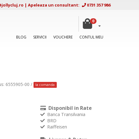
ollycluj.ro
|
Apeleaza un consultant:
0731 357 986
0
BLOG
SERVICII
VOUCHERE
CONTUL MEU
us: 6555905-00 /
la comanda
Disponibil in Rate
Banca Transilvania
BRD
Raiffeisen