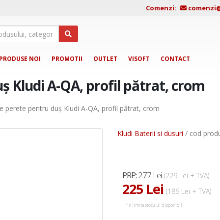
Comenzi:
comenzi@j
PRODUSE NOI
PROMOTII
OUTLET
VISOFT
CONTACT
ș Kludi A-QA, profil pătrat, crom
e perete pentru duș Kludi A-QA, profil pătrat, crom
Kludi Baterii si dusuri
/ cod prod
277 Lei
PRP:
(229 Lei + TVA)
225 Lei
(186 Lei + TVA)
*in limita stocului disponibil