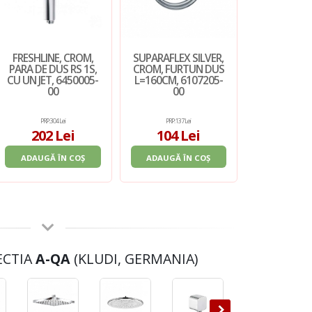
FRESHLINE, CROM,
SUPARAFLEX SILVER,
PARA DE DUS RS 1S,
CROM, FURTUN DUS
CU UN JET, 6450005-
L=160CM, 6107205-
00
00
PRP: 304 Lei
PRP: 137 Lei
202 Lei
104 Lei
ADAUGĂ ÎN COȘ
ADAUGĂ ÎN COȘ
ECTIA
A-QA
(KLUDI, GERMANIA)