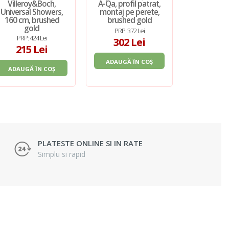
Villeroy&Boch,
A-Qa, profil patrat,
rotundă Kl
Universal Showers,
montaj pe perete,
metalică,
160 cm, brushed
brushed gold
brushed
gold
PRP: 372 Lei
PRP: 1.
PRP: 424 Lei
302 Lei
1.14
215 Lei
ADAUGĂ ÎN COȘ
ADAUGĂ 
ADAUGĂ ÎN COȘ
PLATESTE ONLINE SI IN RATE
Simplu si rapid