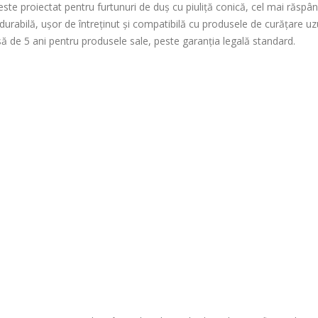
este proiectat pentru furtunuri de duș cu piuliță conică, cel mai răspân
urabilă, ușor de întreținut și compatibilă cu produsele de curățare uz
să de 5 ani pentru produsele sale, peste garanția legală standard.