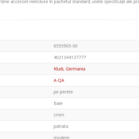
ține accesorii neincluse în pachetul standard; unele specificații ale p
6555905-00
4021344137777
Kludi, Germania
A-QA
pe perete
Baie
crom
patrata
modern