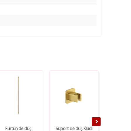
Furtun de duș
Suport de duș Kludi
Pălărie