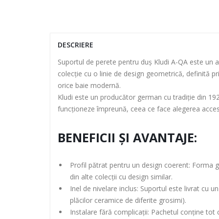
DESCRIERE
Suportul de perete pentru duș Kludi A-QA este un ac
colecție cu o linie de design geometrică, definită prin
orice baie modernă.
Kludi este un producător german cu tradiție din 192
funcționeze împreună, ceea ce face alegerea acce
BENEFICII ȘI AVANTAJE:
Profil pătrat pentru un design coerent: Forma g
din alte colecții cu design similar.
Inel de nivelare inclus: Suportul este livrat cu 
plăcilor ceramice de diferite grosimi).
Instalare fără complicații: Pachetul conține tot