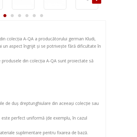
 din colecția A-QA a producătorului german Kludi,
 un aspect îngrijit și se potrivește fără dificultate în
e produsele din colecția A-QA sunt proiectate să
ile de duș dreptunghiulare din aceeași colecție sau
 nu este perfect uniformă (de exemplu, în cazul
materiale suplimentare pentru fixarea de bază.