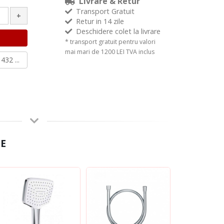
Livrare & Retur
Transport Gratuit
+
Retur in 14 zile
Deschidere colet la livrare
* transport gratuit pentru valori
mai mari de 1200 LEI TVA inclus
432 ...
E