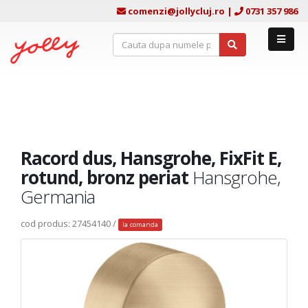
comenzi@jollycluj.ro
|
0731 357 986
Racord dus, Hansgrohe, FixFit E,
rotund, bronz periat
Hansgrohe,
Germania
cod produs: 27454140 /
la comanda