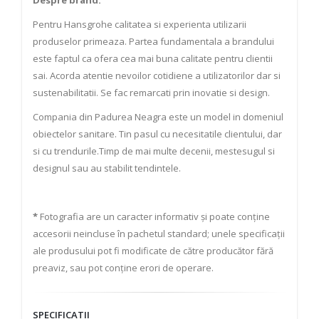
Despre brand:
Pentru Hansgrohe calitatea si experienta utilizarii
produselor primeaza. Partea fundamentala a brandului
este faptul ca ofera cea mai buna calitate pentru clientii
sai. Acorda atentie nevoilor cotidiene a utilizatorilor dar si
sustenabilitatii. Se fac remarcati prin inovatie si design.
Compania din Padurea Neagra este un model in domeniul
obiectelor sanitare. Tin pasul cu necesitatile clientului, dar
si cu trendurile.Timp de mai multe decenii, mestesugul si
designul sau au stabilit tendintele.
*
Fotografia are un caracter informativ și poate conține
accesorii neincluse în pachetul standard; unele specificații
ale produsului pot fi modificate de către producător fără
preaviz, sau pot conține erori de operare.
SPECIFICATII