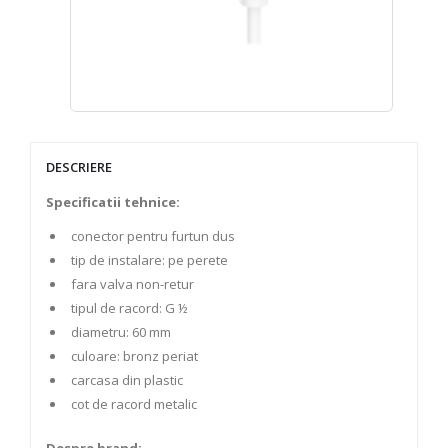
DESCRIERE
Specificatii tehnice:
conector pentru furtun dus
tip de instalare: pe perete
fara valva non-retur
tipul de racord: G ½
diametru: 60 mm
culoare: bronz periat
carcasa din plastic
cot de racord metalic