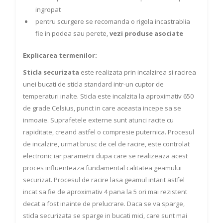
ingropat
pentru scurgere se recomanda o rigola incastrablia
fie in podea sau perete,
vezi produse asociate
Explicarea termenilor:
Sticla securizata
este realizata prin incalzirea si racirea
unei bucati de sticla standard intr-un cuptor de
temperaturi inalte. Sticla este incalzita la aproximativ 650
de grade Celsius, punct in care aceasta incepe sa se
inmoaie. Suprafetele externe sunt atunci racite cu
rapiditate, creand astfel o compresie puternica. Procesul
de incalzire, urmat brusc de cel de racire, este controlat
electronic iar parametrii dupa care se realizeaza acest
proces influenteaza fundamental calitatea geamului
securizat. Procesul de racire lasa geamul intarit astfel
incat sa fie de aproximativ 4 pana la 5 ori mai rezistent
decat a fost inainte de prelucrare. Daca se va sparge,
sticla securizata se sparge in bucati mici, care sunt mai