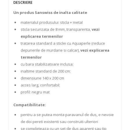
DESCRIERE
Un produs Sanswiss de inalta calitate
materialul produsului: sticla + metal
sticla securizata de 8 mm, transparenta,
vezi
explicarea termenilor
tratarea standard a sticlei cu Aquaperle (reduce
depunerile de murdarie si calcar),
vezi explicarea
termenilor
cu bara stabilizatoare inclusa;
inaltime standard de 200 cm;
dimensiune 140 x 200 cm
acces larg, confortabil;
profil: negru mat
Compatibilitate:
pentru a se putea monta paravanul de dus, e nevoie
de doi pereti existenti sau construiti ulteriori
se completeaza cu un set de dus aparent sau tip