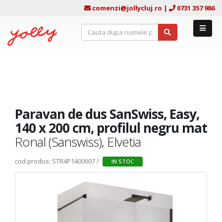
comenzi@jollycluj.ro
|
0731 357 986
Paravan de dus SanSwiss, Easy,
140 x 200 cm, profilul negru mat
Ronal (Sanswiss), Elvetia
cod produs: STR4P1400607 /
IN STOC