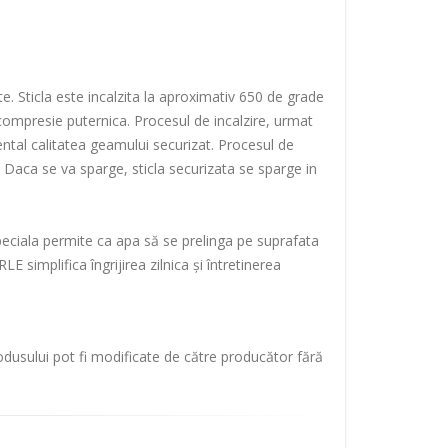
te. Sticla este incalzita la aproximativ 650 de grade
 compresie puternica. Procesul de incalzire, urmat
ental calitatea geamului securizat. Procesul de
e. Daca se va sparge, sticla securizata se sparge in
peciala permite ca apa să se prelinga pe suprafata
simplifica îngrijirea zilnica și întretinerea
rodusului pot fi modificate de către producător fără