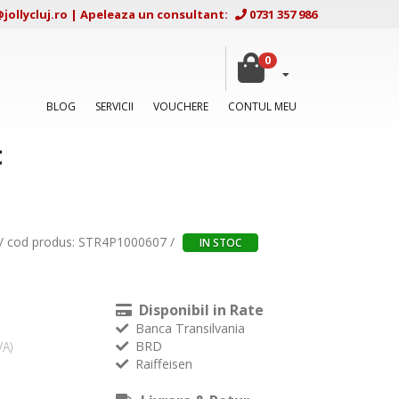
ollycluj.ro
|
Apeleaza un consultant:
0731 357 986
0
BLOG
SERVICII
VOUCHERE
CONTUL MEU
t
/ cod produs: STR4P1000607 /
IN STOC
Disponibil in Rate
Banca Transilvania
BRD
VA)
Raiffeisen