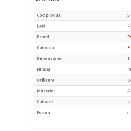
Cod produs
S
EAN
7
Brand
Ro
Colectia
E
Dimensiune
1
Finisaj
M
Utilizare
B
Material
Al
Culoare
N
Forma
d