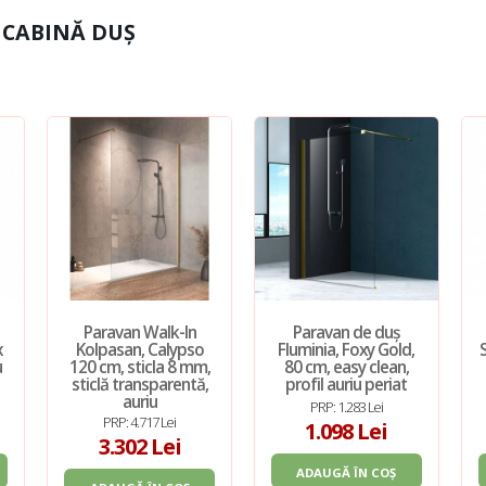
CABINĂ DUȘ
Paravan Walk-In
Paravan de duș
x
Kolpasan, Calypso
Fluminia, Foxy Gold,
u
120 cm, sticla 8 mm,
80 cm, easy clean,
sticlă transparentă,
profil auriu periat
auriu
PRP: 1.283 Lei
PRP: 4.717 Lei
1.098 Lei
3.302 Lei
ADAUGĂ ÎN COȘ