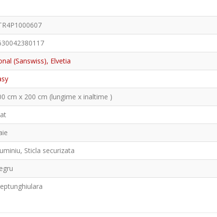
TR4P1000607
630042380117
nal (Sanswiss), Elvetia
asy
00 cm x 200 cm (lungime x inaltime )
at
aie
uminiu, Sticla securizata
egru
reptunghiulara