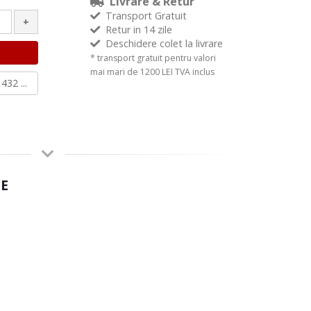
Livrare & Retur
Transport Gratuit
+
Retur in 14 zile
Deschidere colet la livrare
* transport gratuit pentru valori
mai mari de 1200 LEI TVA inclus
432 ...
E