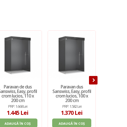
Paravan de dus
Paravan dus
Paravan
Sanswiss, Easy, profil
Sanswiss, Easy, profil
SanSwiss, 
crom lucios, 110 x
crom lucios, 100 x
h200 cm, p
200 cm
200 cm
luc
PRP: 1.668 Lei
PRP: 1.582 Lei
PRP: 1.
1.445 Lei
1.370 Lei
1.18
ADAUGĂ ÎN COȘ
ADAUGĂ ÎN COȘ
ADAUGĂ 