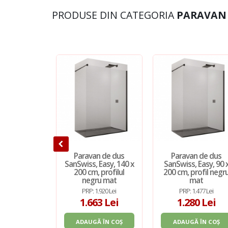
PRODUSE DIN CATEGORIA
PARAVAN 
Paravan de dus
Paravan de dus
SanSwiss, Easy, 140 x
SanSwiss, Easy, 90 
200 cm, profilul
200 cm, profil negr
negru mat
mat
PRP: 1.920 Lei
PRP: 1.477 Lei
1.663 Lei
1.280 Lei
ADAUGĂ ÎN COȘ
ADAUGĂ ÎN COȘ