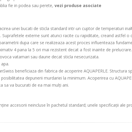
blia fie in podea sau perete,
vezi produse asociate
racirea unei bucati de sticla standard intr-un cuptor de temperaturi inal
 Suprafetele externe sunt atunci racite cu rapiditate, creand astfel o
ar parametrii dupa care se realizeaza acest proces influenteaza fundam
oximativ 4 pana la 5 ori mai rezistent decat a fost inainte de prelucrar
provoca vatamari sau daune decat sticla nesecurizata.
 apa.
 SanSwiss beneficiaza din fabrica de acoperire AQUAPERLE. Structura s
 posibilitatea depunerii murdariei la minimum. Acoperirea cu AQUAPERLE 
ca sa va bucurati de ea mai mulți ani.
ține accesorii neincluse în pachetul standard; unele specificații ale p