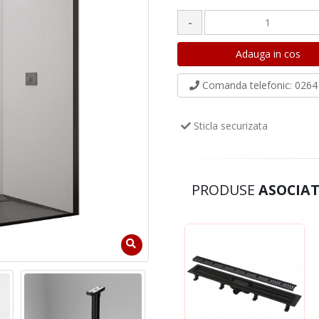
-
Comanda telefonic
: 0264 
Sticla securizata
PRODUSE
ASOCIAT