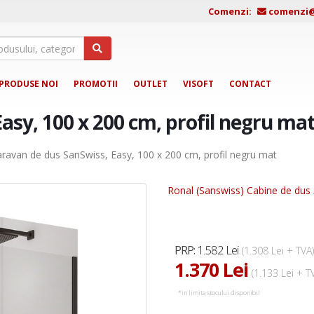
Comenzi:
comenzi@j
PRODUSE NOI
PROMOTII
OUTLET
VISOFT
CONTACT
asy, 100 x 200 cm, profil negru ma
ravan de dus SanSwiss, Easy, 100 x 200 cm, profil negru mat
Ronal (Sanswiss) Cabine de dus
1.582 Lei
PRP:
(1.308 Lei + TVA)
1.370 Lei
(1.133 Lei + T
*in limita stocului disponibil