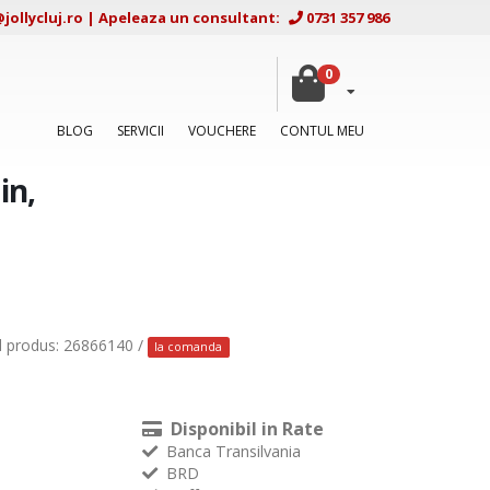
ollycluj.ro
|
Apeleaza un consultant:
0731 357 986
0
BLOG
SERVICII
VOUCHERE
CONTUL MEU
in,
d produs: 26866140 /
la comanda
Disponibil in Rate
Banca Transilvania
BRD