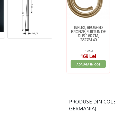
ISIFLEX, BRUSHED
BRONZE, FURTUN DE
DUS 160 CM,
28276140
PRP: 306 Lei
169 Lei
ADAUGĂ ÎN COȘ
PRODUSE DIN COL
GERMANIA)