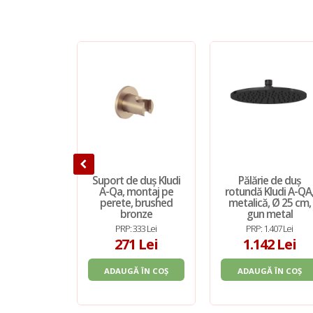
Suport de duș Kludi
Pălărie de duș
A-Qa, montaj pe
rotundă Kludi A-QA
perete, brushed
metalică, Ø 25 cm,
bronze
gun metal
PRP: 333 Lei
PRP: 1.407 Lei
271 Lei
1.142 Lei
ADAUGĂ ÎN COȘ
ADAUGĂ ÎN COȘ