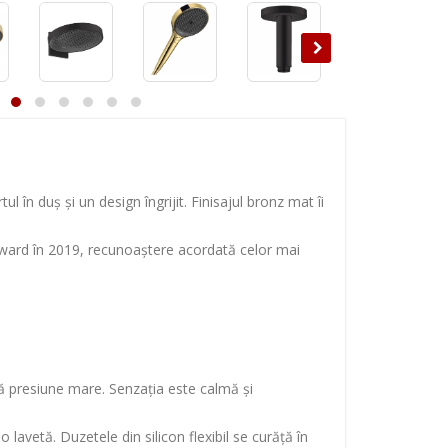
 în duș și un design îngrijit. Finisajul bronz mat îi
 Award în 2019, recunoaștere acordată celor mai
ără presiune mare. Senzația este calmă și
avetă. Duzetele din silicon flexibil se curăță în