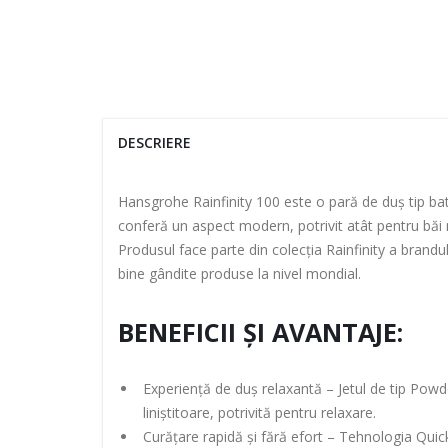
DESCRIERE
Hansgrohe Rainfinity 100 este o pară de duș tip baton
conferă un aspect modern, potrivit atât pentru băi 
Produsul face parte din colecția Rainfinity a bran
bine gândite produse la nivel mondial.
BENEFICII ȘI AVANTAJE:
Experiență de duș relaxantă – Jetul de tip Powde
liniștitoare, potrivită pentru relaxare.
Curățare rapidă și fără efort – Tehnologia Quick