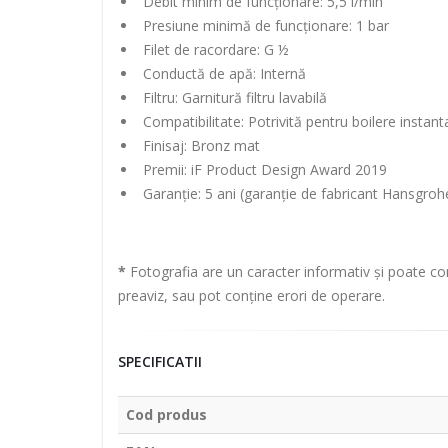
Debit minim de funcționare: 5,5 l/min
Presiune minimă de funcționare: 1 bar
Filet de racordare: G ½
Conductă de apă: Internă
Filtru: Garnitură filtru lavabilă
Compatibilitate: Potrivită pentru boilere instant
Finisaj: Bronz mat
Premii: iF Product Design Award 2019
Garanție: 5 ani (garanție de fabricant Hansgroh
*
Fotografia are un caracter informativ și poate con
preaviz, sau pot conține erori de operare.
SPECIFICATII
Cod produs