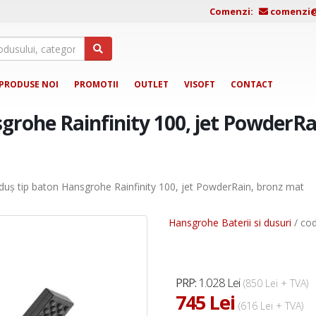
Comenzi:
comenzi@j
PRODUSE NOI
PROMOTII
OUTLET
VISOFT
CONTACT
grohe Rainfinity 100, jet PowderRa
duș tip baton Hansgrohe Rainfinity 100, jet PowderRain, bronz mat
Hansgrohe Baterii si dusuri
/ co
1.028 Lei
PRP:
(850 Lei + TVA)
745 Lei
(616 Lei + TVA)