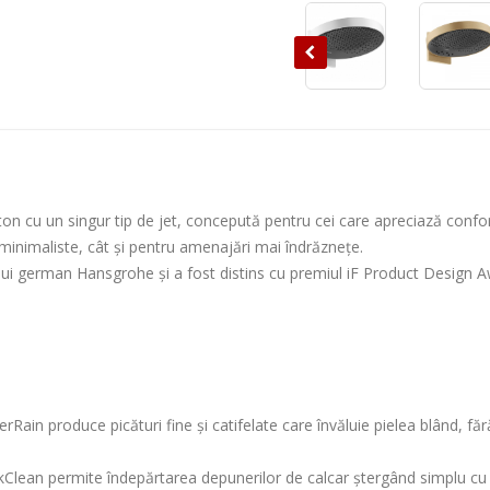
 cu un singur tip de jet, concepută pentru cei care apreciază confortul
minimaliste, cât și pentru amenajări mai îndrăznețe.
dului german Hansgrohe și a fost distins cu premiul iF Product Design
rRain produce picături fine și catifelate care învăluie pielea blând, f
Clean permite îndepărtarea depunerilor de calcar ștergând simplu cu o l