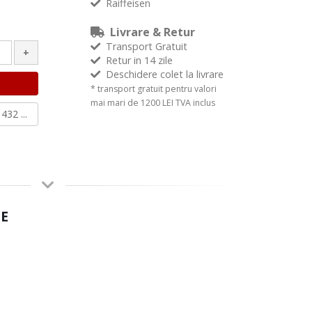
Raiffeisen
Livrare & Retur
Transport Gratuit
+
Retur in 14 zile
Deschidere colet la livrare
* transport gratuit pentru valori
mai mari de 1200 LEI TVA inclus
432 ...
E