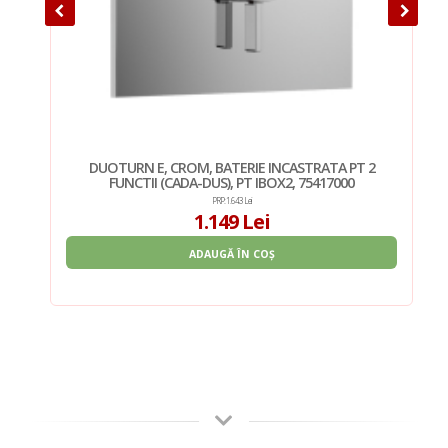
2
DUOTURN E, CROM, BATERIE INCASTRATA PT 2
FUNCTII (CADA-DUS), PT IBOX2, 75417000
PRP: 1.643 Lei
1.149 Lei
ADAUGĂ ÎN COȘ