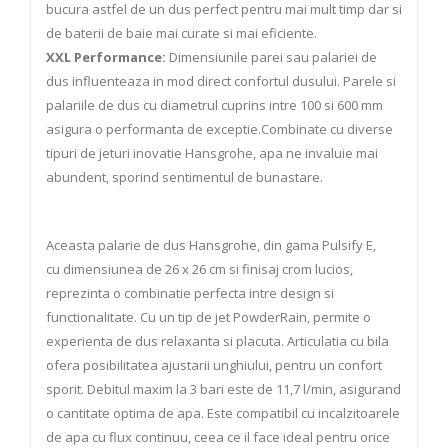
bucura astfel de un dus perfect pentru mai mult timp dar si
de baterii de baie mai curate si mai eficiente.
XXL Performance:
Dimensiunile parei sau palariei de
dus influenteaza in mod direct confortul dusului. Parele si
palariile de dus cu diametrul cuprins intre 100 si 600 mm
asigura o performanta de exceptie.Combinate cu diverse
tipuri de jeturi inovatie Hansgrohe, apa ne invaluie mai
abundent, sporind sentimentul de bunastare.
Aceasta palarie de dus Hansgrohe, din gama Pulsify E,
cu dimensiunea de 26 x 26 cm si finisaj crom lucios,
reprezinta o combinatie perfecta intre design si
functionalitate. Cu un tip de jet PowderRain, permite o
experienta de dus relaxanta si placuta. Articulatia cu bila
ofera posibilitatea ajustarii unghiului, pentru un confort
sporit. Debitul maxim la 3 bari este de 11,7 l/min, asigurand
o cantitate optima de apa. Este compatibil cu incalzitoarele
de apa cu flux continuu, ceea ce il face ideal pentru orice