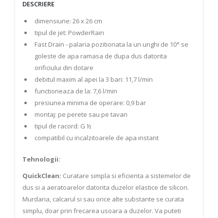
DESCRIERE
dimensiune: 26 x 26 cm
tipul de jet: PowderRain
Fast Drain - palaria pozitionata la un unghi de 10° se
goleste de apa ramasa de dupa dus datorita
orificiului din dotare
debitul maxim al apei la 3 bari: 11,7 l/min
functioneaza de la: 7,6 l/min
presiunea minima de operare: 0,9 bar
montaj: pe perete sau pe tavan
tipul de racord: G ½
compatibil cu incalzitoarele de apa instant
Tehnologii:
QuickClean:
Curatare simpla si eficienta a sistemelor de
dus si a aeratoarelor datorita duzelor elastice de silicon.
Murdaria, calcarul si sau orice alte substante se curata
simplu, doar prin frecarea usoara a duzelor. Va puteti