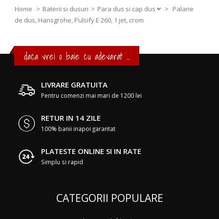
Home
Baterii si dusuri
Para dus si cap dus
>
Palarie
de dus, Hansgrohe, Pulsify E 260, 1 jet, crom
daca vrei o baie cu adevarat ...
LIVRARE GRATUITA
Pentru comenzi mai mari de 1200 lei
RETUR IN 14 ZILE
100% banii inapoi garantat
PLATESTE ONLINE SI IN RATE
Simplu si rapid
CATEGORII POPULARE