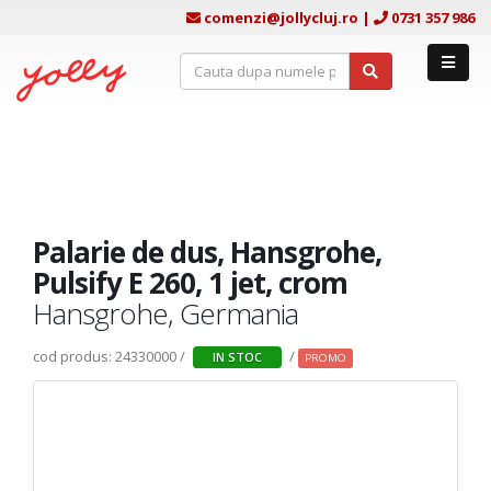
comenzi@jollycluj.ro
|
0731 357 986
Palarie de dus, Hansgrohe,
Pulsify E 260, 1 jet, crom
Hansgrohe, Germania
cod produs: 24330000 /
/
IN STOC
PROMO