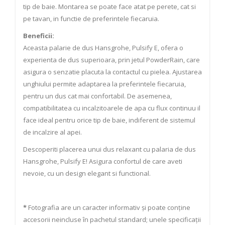
tip de baie. Montarea se poate face atat pe perete, cat si
pe tavan, in functie de preferintele fiecaruia.
Beneficii:
Aceasta palarie de dus Hansgrohe, Pulsify E, ofera o
experienta de dus superioara, prin jetul PowderRain, care
asigura o senzatie placuta la contactul cu pielea. Ajustarea
unghiului permite adaptarea la preferintele fiecaruia,
pentru un dus cat mai confortabil. De asemenea,
compatibilitatea cu incalzitoarele de apa cu flux continuu il
face ideal pentru orice tip de baie, indiferent de sistemul
de incalzire al apei.
Descoperiti placerea unui dus relaxant cu palaria de dus
Hansgrohe, Pulsify E! Asigura confortul de care aveti
nevoie, cu un design elegant si functional.
*
Fotografia are un caracter informativ și poate conține
accesorii neincluse în pachetul standard; unele specificații