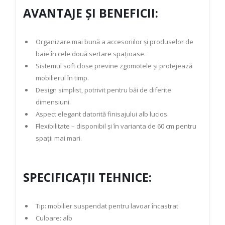
AVANTAJE ȘI BENEFICII:
Organizare mai bună a accesoriilor și produselor de
baie î
n
cele două sertare spațioase.
Sistemul soft close previne zgomotele și protejează
mobilierul în timp.
Design simplist, potrivit pentru băi de
diferite
dimensiuni
.
Aspect elegant datorită finisajului alb lucios.
Flexibilitate – disponibil și în varianta de
6
0 cm pentru
spații mai mari.
SPECIFICAȚII TEHNICE:
Tip: mobilier suspendat pentru lavoar încastrat
Culoare: alb