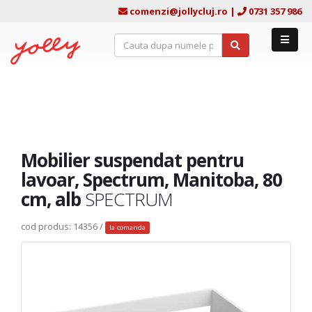
comenzi@jollycluj.ro
|
0731 357 986
Mobilier suspendat pentru
lavoar, Spectrum, Manitoba, 80
cm, alb
SPECTRUM
cod produs: 14356 /
la comanda