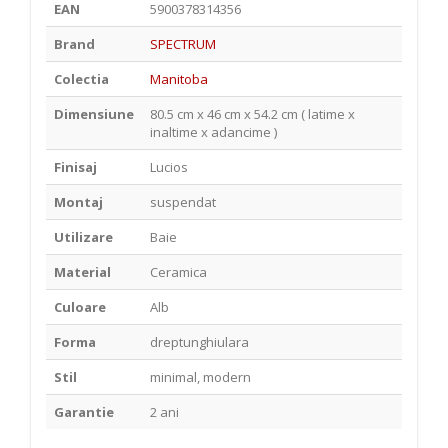
EAN
5900378314356
Brand
SPECTRUM
Colectia
Manitoba
Dimensiune
80.5 cm x 46 cm x 54.2 cm ( latime x
inaltime x adancime )
Finisaj
Lucios
Montaj
suspendat
Utilizare
Baie
Material
Ceramica
Culoare
Alb
Forma
dreptunghiulara
Stil
minimal, modern
Garantie
2 ani