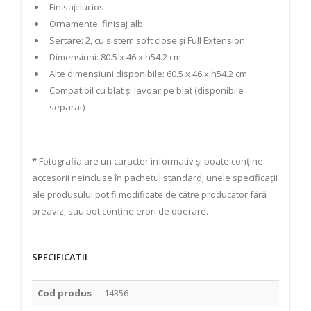
Finisaj: lucios
Ornamente: finisaj alb
Sertare: 2, cu sistem soft close și Full Extension
Dimensiuni:
8
0.5 x 46 x h54.2 cm
Alte dimensiuni disponibile:
6
0.5 x 46 x h54.2 cm
Compatibil cu blat și lavoar pe blat (disponibile
separat)
*
Fotografia are un caracter informativ și poate conține
accesorii neincluse în pachetul standard; unele specificații
ale produsului pot fi modificate de către producător fără
preaviz, sau pot conține erori de operare.
SPECIFICATII
Cod produs
14356