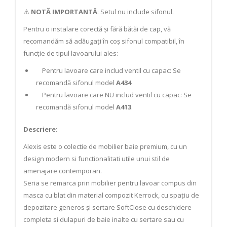
⚠️
NOTĂ IMPORTANTĂ
: Setul nu include sifonul.
Pentru o instalare corectă și fără bătăi de cap, vă
recomandăm să adăugați în coș sifonul compatibil, în
funcție de tipul lavoarului ales:
Pentru lavoare care includ ventil cu capac: Se
recomandă sifonul model
A434
.
Pentru lavoare care NU includ ventil cu capac: Se
recomandă sifonul model
A413
.
Descriere:
Alexis este o colectie de mobilier baie premium, cu un
design modern si functionalitati utile unui stil de
amenajare contemporan.
Seria se remarca prin mobilier pentru lavoar compus din
masca cu blat din material compozit Kerrock, cu spațiu de
depozitare generos și sertare SoftClose cu deschidere
completa si dulapuri de baie inalte cu sertare sau cu