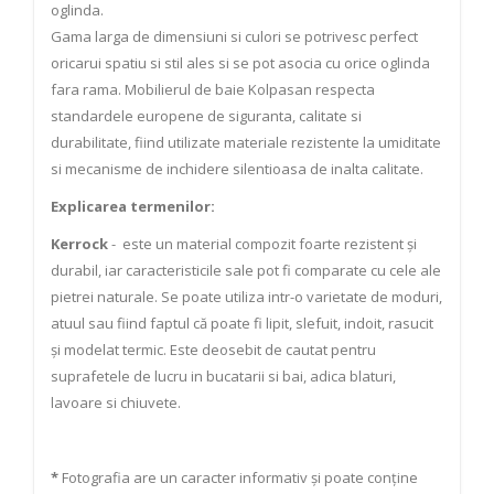
oglinda.
Gama larga de dimensiuni si culori se potrivesc perfect
oricarui spatiu si stil ales si se pot asocia cu orice oglinda
fara rama. Mobilierul de baie Kolpasan respecta
standardele europene de siguranta, calitate si
durabilitate, fiind utilizate materiale rezistente la umiditate
si mecanisme de inchidere silentioasa de inalta calitate.
Explicarea termenilor:
Kerrock
- este un material compozit foarte rezistent și
durabil, iar caracteristicile sale pot fi comparate cu cele ale
pietrei naturale. Se poate utiliza intr-o varietate de moduri,
atuul sau fiind faptul că poate fi lipit, slefuit, indoit, rasucit
și modelat termic. Este deosebit de cautat pentru
suprafetele de lucru in bucatarii si bai, adica blaturi,
lavoare si chiuvete.
*
Fotografia are un caracter informativ și poate conține