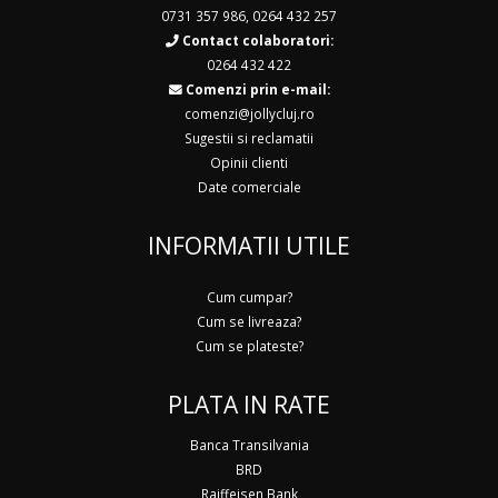
0731 357 986
,
0264 432 257
Contact colaboratori:
0264 432 422
Comenzi prin e-mail:
comenzi@jollycluj.ro
Sugestii si reclamatii
Opinii clienti
Date comerciale
INFORMATII UTILE
Cum cumpar?
Cum se livreaza?
Cum se plateste?
PLATA IN RATE
Banca Transilvania
BRD
Raiffeisen Bank