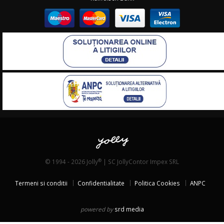
®
© 1994 - 2026 Jolly
| SC JollyContor Impex SRL
Termeni si conditii
Confidentialitate
Politica Cookies
ANPC
powered by
srd media