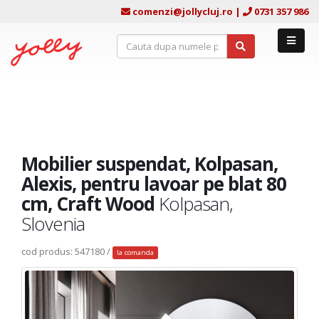
comenzi@jollycluj.ro
|
0731 357 986
Mobilier suspendat, Kolpasan,
Alexis, pentru lavoar pe blat 80
cm, Craft Wood
Kolpasan,
Slovenia
cod produs: 547180 /
la comanda