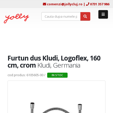
comenzi@jollycluj.ro
|
0731 357 986
Furtun dus Kludi, Logoflex, 160
cm, crom
Kludi, Germania
cod produs: 6105605-00 /
IN STOC