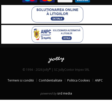
®
© 1994 - 2026 Jolly
| SC JollyContor Impex SRL
Termeni si conditii
Confidentialitate
Politica Cookies
ANPC
powered by
srd media