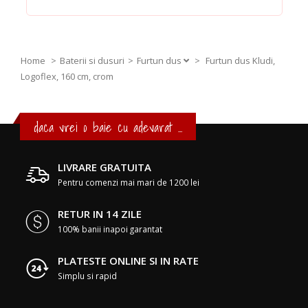
Home
Baterii si dusuri
Furtun dus
>
Furtun dus Kludi,
Logoflex, 160 cm, crom
daca vrei o baie cu adevarat ...
LIVRARE GRATUITA
Pentru comenzi mai mari de 1200 lei
RETUR IN 14 ZILE
100% banii inapoi garantat
PLATESTE ONLINE SI IN RATE
Simplu si rapid