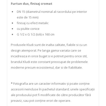
Furtun dus, finisaj cromat
DN 15 (diametrul nominal al racordului pe interior
este de 15 mm)
finisaj cu efect metalic
cu piulite conice
G 1/2 x G 1/2 (toli) x 160 cm
Produsele Kludi sunt de inalta calitate, fiabile si cu un
design atemporal. Pe langa gama variata care se
incadreaza in orice buget si e potrivit pentru orice stil,
brandul Kludi este constant preocupat de problemele
moderne precum ecosistemul, dar si de fiabilitate.
*
Fotografia are un caracter informativ și poate conține
accesorii neincluse în pachetul standard; unele specificații
ale produsului pot fi modificate de către producător fără
preaviz, sau pot conține erori de operare.