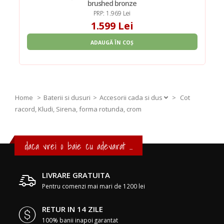
brushed bronze
PRP: 1.969 Lei
1.599 Lei
ADAUGĂ ÎN COȘ
Home
Baterii si dusuri
Accesorii cada si dus
>
Cot
racord, Kludi, Sirena, forma rotunda, crom
daca vrei o baie cu adevarat ...
LIVRARE GRATUITA
Pentru comenzi mai mari de 1200 lei
RETUR IN 14 ZILE
100% banii inapoi garantat