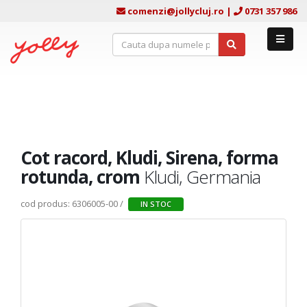
comenzi@jollycluj.ro
|
0731 357 986
Cot racord, Kludi, Sirena, forma
rotunda, crom
Kludi, Germania
cod produs: 6306005-00 /
IN STOC