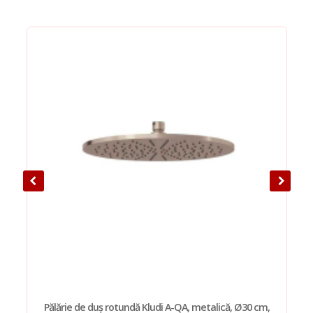
Pălărie de duș rotundă Kludi A-QA, metalică, Ø30 cm,