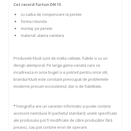
Cot racord furtun DN 15
cu saiba de compensare la perete
forma rotunda
montaj: pe perete
material: alama sanitara
Produsele Kludi sunt de inalta calitate, fiabile si cu un
design atemporal. Pe langa gama variata care se
incadreaza in orice buget si e potrivit pentru orice stil,
brandul Kludi este constant preocupat de problemele
moderne precum ecosistemul, dar si de fiabilitate.
*
Fotografia are un caracter informativ și poate conține
accesorii neincluse în pachetul standard; unele specificații
ale produsului pot fi modificate de către producător fără
preaviz, sau pot conține erori de operare.