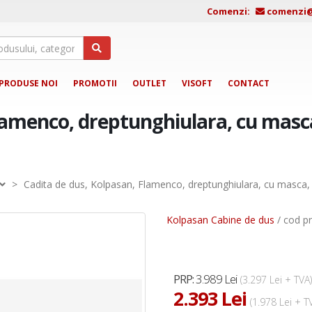
Comenzi:
comenzi@j
PRODUSE NOI
PROMOTII
OUTLET
VISOFT
CONTACT
Flamenco, dreptunghiulara, cu masc
>
Cadita de dus, Kolpasan, Flamenco, dreptunghiulara, cu masca,
Kolpasan Cabine de dus
/ cod p
3.989 Lei
PRP:
(3.297 Lei + TVA)
2.393 Lei
(1.978 Lei + T