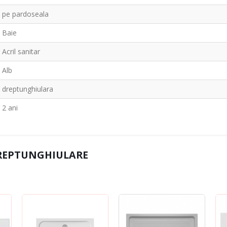
pe pardoseala
Baie
Acril sanitar
Alb
dreptunghiulara
2 ani
REPTUNGHIULARE