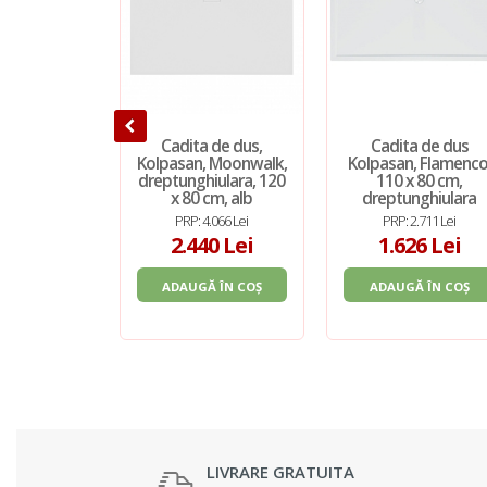
Cadita de dus,
Cadita de dus
Kolpasan, Moonwalk,
Kolpasan, Flamenco
dreptunghiulara, 120
110 x 80 cm,
x 80 cm, alb
dreptunghiulara
PRP: 4.066 Lei
PRP: 2.711 Lei
2.440 Lei
1.626 Lei
ADAUGĂ ÎN COȘ
ADAUGĂ ÎN COȘ
LIVRARE GRATUITA