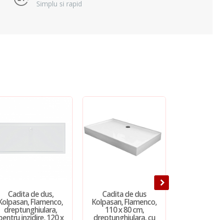
Simplu si rapid
Cadita de dus,
Cadita de dus
Cadita 
Kolpasan, Flamenco,
Kolpasan, Flamenco,
Kolpasan, 
dreptunghiulara,
110 x 80 cm,
170 x 
pentru inzidire, 120 x
dreptunghiulara, cu
dreptunghi