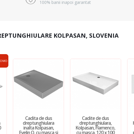
100% banii inapoi garantat
REPTUNGHIULARE KOLPASAN, SLOVENIA
ROMO
Cadita de dus
Cadite de dus
n
dreptunghiulara
dreptunghiulara,
0
inalta Kolpasan,
Kolpasan, Flamenco,
Evelin Q, cu masca si
cu masca, 120 x 100