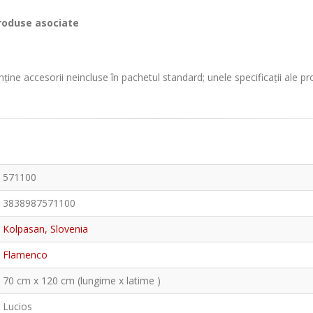
roduse asociate
ține accesorii neincluse în pachetul standard; unele specificații ale p
571100
3838987571100
Kolpasan, Slovenia
Flamenco
70 cm x 120 cm (lungime x latime )
Lucios