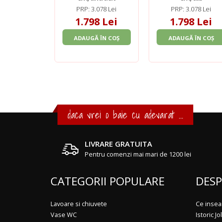
PRP: 3.078 Lei
PRP: 3.078 Lei
1.798 Lei
1.798 Lei
ADAUGĂ ÎN COȘ
ADAUGĂ ÎN COȘ
daca vrei o baie cu adevarat ...
LIVRARE GRATUITA
Pentru comenzi mai mari de 1200 lei
CATEGORII POPULARE
DESP
Lavoare si chiuvete
Ce insea
Vase WC
Istoric Jol