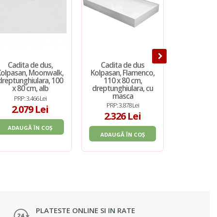
Cadita de dus,
Cadita de dus
Cadite 
Kolpasan, Moonwalk,
Kolpasan, Flamenco,
dreptung
dreptunghiulara, 100
110 x 80 cm,
Kolpasan, 
x 80 cm, alb
dreptunghiulara, cu
cu masca,
masca
cm, 
PRP: 3.466 Lei
PRP: 3.878 Lei
PRP: 5.
2.079 Lei
2.326 Lei
3.32
ADAUGĂ ÎN COȘ
ADAUGĂ ÎN COȘ
ADAUGĂ 
PLATESTE ONLINE SI IN RATE