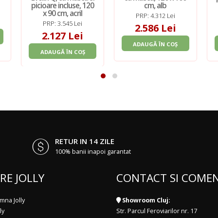
picioare incluse, 120
cm, alb
x 90 cm, acril
PRP: 4.312 Lei
PRP: 3.545 Lei
2.586 Lei
2.127 Lei
ADAUGĂ ÎN COȘ
ADAUGĂ ÎN COȘ
RETUR IN 14 ZILE
100% banii inapoi garantat
RE JOLLY
CONTACT SI COMEN
mna Jolly
Showroom Cluj:
ly
Str. Parcul Feroviarilor nr. 17