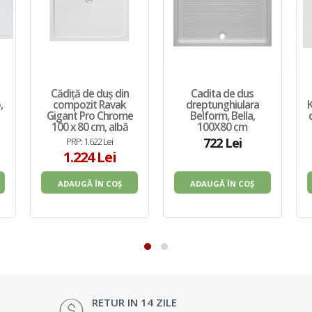
Cădiță de duș din
Cadita de dus
,
compozit Ravak
dreptunghiulara
Gigant Pro Chrome
Belform, Bella,
100 x 80 cm, albă
100X80 cm
722 Lei
PRP: 1.622 Lei
1.224 Lei
ADAUGĂ ÎN COȘ
ADAUGĂ ÎN COȘ
RETUR IN 14 ZILE