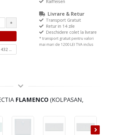
Raiffeisen
Livrare & Retur
Transport Gratuit
+
Retur in 14 zile
Deschidere colet la livrare
* transport gratuit pentru valori
mai mari de 1200 LEI TVA inclus
432 ...
ECTIA
FLAMENCO
(KOLPASAN,