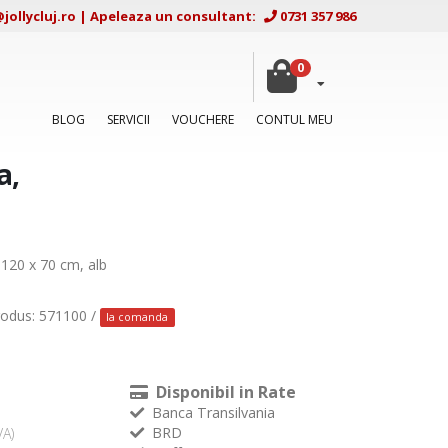
ollycluj.ro
|
Apeleaza un consultant:
0731 357 986
0
BLOG
SERVICII
VOUCHERE
CONTUL MEU
a,
 120 x 70 cm, alb
rodus: 571100 /
la comanda
Disponibil in Rate
Banca Transilvania
BRD
VA)