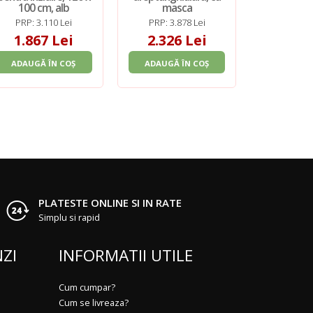
100 cm, alb
masca
ma
PRP: 3.110 Lei
PRP: 3.878 Lei
PRP: 5.
1.867 Lei
2.326 Lei
3.30
ADAUGĂ ÎN COȘ
ADAUGĂ ÎN COȘ
ADAUGĂ 
PLATESTE ONLINE SI IN RATE
Simplu si rapid
ZI
INFORMATII UTILE
Cum cumpar?
Cum se livreaza?