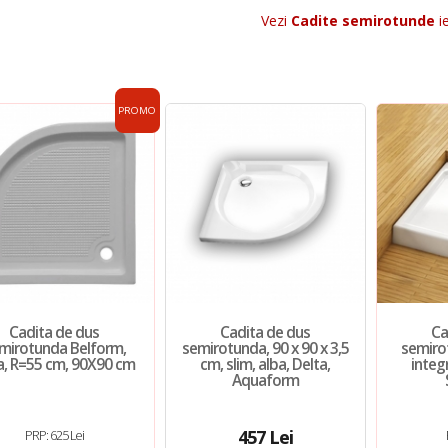
Vezi
Cadite semirotunde
ie
PROMO
Cadita de dus
Cadita de dus
Ca
mirotunda Belform,
semirotunda, 90 x 90 x 3,5
semiro
la, R=55 cm, 90X90 cm
cm, slim, alba, Delta,
integ
Aquaform
457 Lei
PRP: 625 Lei