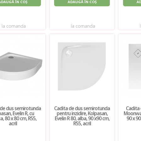
ADAUGĂ ÎN COȘ
ADAUGĂ ÎN COȘ
A
la comanda
la comanda
 de dus semirotunda
Cadita de dus semirotunda
Cadita 
asan, Evelin R, cu
pentru inzidire, Kolpasan,
Moonwal
, 80 x 80 cm, R55,
Evelin R 80, alba, 90 x90 cm,
90 x 90
acril
R55, acril