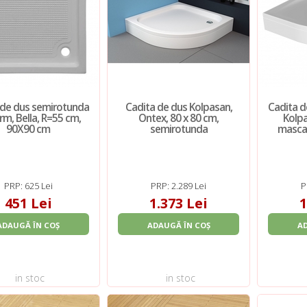
 de dus semirotunda
Cadita de dus Kolpasan,
Cadita 
rm, Bella, R=55 cm,
Ontex, 80 x 80 cm,
Kolpa
90X90 cm
semirotunda
masca,
PRP: 625 Lei
PRP: 2.289 Lei
P
451 Lei
1.373 Lei
1
ADAUGĂ ÎN COȘ
ADAUGĂ ÎN COȘ
A
in stoc
in stoc