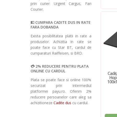
prin curier: Urgent Cargus, Fan
Courier.
CUMPARA CADITE DUS IN RATE
FARA DOBANDA
Exista posibilitatea platii in rate a
produselor. Achizitia in rate se
poate face cu Star BT, cardul de
cumparaturi Raiffeisen, si BRD.
2% REDUCERE PENTRU PLATA
ONLINE CU CARDUL
Cadiț
Hopp
Plata se poate face si online 100%
100x
securizat prin intermediul
platformei payu.ro. Oferim 2%
reducere persoanelor care aleg sa
achizitioneze
Cadite dus
cu cardul.