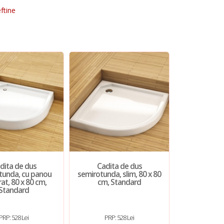
ftine
dita de dus
Cadita de dus
Cadita
tunda, cu panou
semirotunda, slim, 80 x 80
semirotun
rat, 80 x 80 cm,
cm, Standard
Bella, R=55 
Standard
a
542
PRP: 528 Lei
PRP: 528 Lei