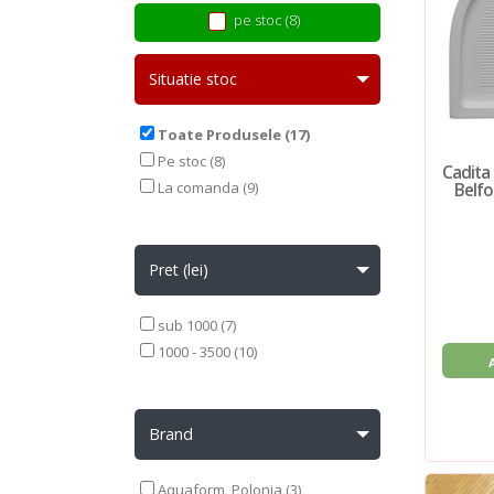
pe stoc (8)
Situatie stoc
Toate Produsele (17)
Pe stoc (8)
Cadita
La comanda (9)
Belfo
Pret (lei)
sub 1000 (7)
1000 - 3500 (10)
Brand
Aquaform, Polonia (3)