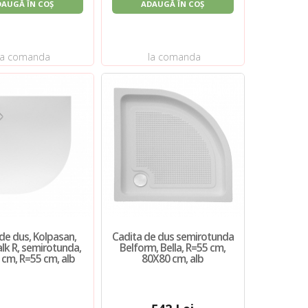
DAUGĂ ÎN COȘ
ADAUGĂ ÎN COȘ
la comanda
la comanda
de dus, Kolpasan,
Cadita de dus semirotunda
k R, semirotunda,
Belform, Bella, R=55 cm,
 cm, R=55 cm, alb
80X80 cm, alb