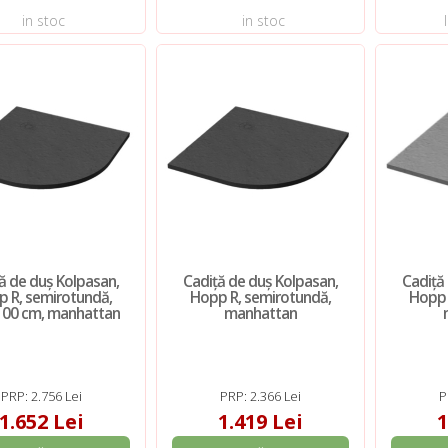
in stoc
in stoc
ă de duș Kolpasan,
Cadiță de duș Kolpasan,
Cadiță
 R, semirotundă,
Hopp R, semirotundă,
Hopp 
100 cm, manhattan
manhattan
PRP: 2.756 Lei
PRP: 2.366 Lei
P
1.652 Lei
1.419 Lei
1