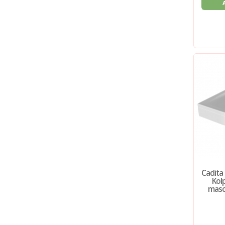
Cadita
Kolp
masca