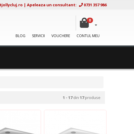
ollycluj.ro
|
Apeleaza un consultant:
0731 357 986
0
BLOG
SERVICII
VOUCHERE
CONTUL MEU
1 - 17
din
17
produse