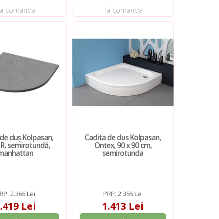
la comanda
la comanda
 de duș Kolpasan,
Cadita de dus Kolpasan,
R, semirotundă,
Ontex, 90 x 90 cm,
manhattan
semirotunda
RP: 2.366 Lei
PRP: 2.355 Lei
.419 Lei
1.413 Lei