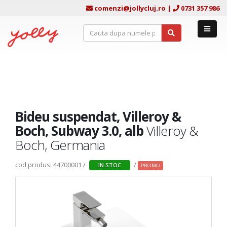
comenzi@jollycluj.ro
|
0731 357 986
Bideu suspendat, Villeroy &
Boch, Subway 3.0, alb
Villeroy &
Boch, Germania
cod produs: 44700001 /
/
IN STOC
PROMO