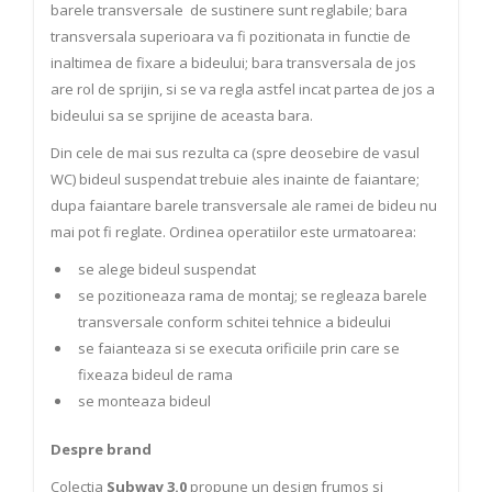
barele transversale de sustinere sunt reglabile; bara
transversala superioara va fi pozitionata in functie de
inaltimea de fixare a bideului; bara transversala de jos
are rol de sprijin, si se va regla astfel incat partea de jos a
bideului sa se sprijine de aceasta bara.
Din cele de mai sus rezulta ca (spre deosebire de vasul
WC) bideul suspendat trebuie ales inainte de faiantare;
dupa faiantare barele transversale ale ramei de bideu nu
mai pot fi reglate. Ordinea operatiilor este urmatoarea:
se alege bideul suspendat
se pozitioneaza rama de montaj; se regleaza barele
transversale conform schitei tehnice a bideului
se faianteaza si se executa orificiile prin care se
fixeaza bideul de rama
se monteaza bideul
Despre brand
Colectia
Subway 3.0
propune un design frumos si