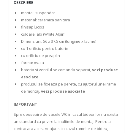
DESCRIERE
montaj: suspendat
material: ceramica sanitara
finisaj: lucios
culoare: alb (White Alpin)
Dimensiuni: 56 x 37.5 cm (lungime x latime)
cu 1 orificiu pentru baterie
cu orificiu de preaplin
forma: ovala
bateria si ventilul se comanda separat,
vezi produse
asociate
produsul se fixeaza pe perete, cu ajutorul unei rame
de montaj,
vezi produse asociate
IMPORTANT!
Spre deosebire de vasele WC in cazul bideurilor nu exista
un standard cu privire la inaltimile de montaj. Pentru a
contracara acest neajuns, in cazul ramelor de bideu,