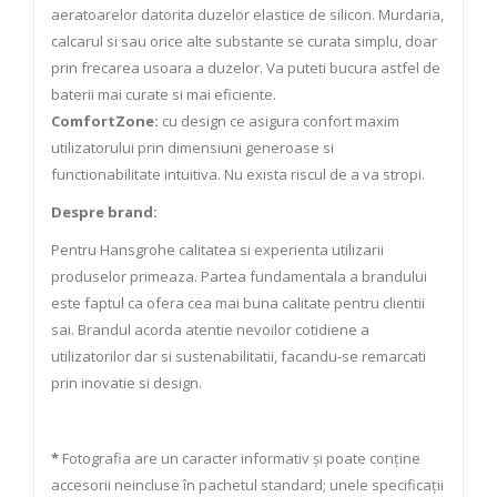
aeratoarelor datorita duzelor elastice de silicon. Murdaria,
calcarul si sau orice alte substante se curata simplu, doar
prin frecarea usoara a duzelor. Va puteti bucura astfel de
baterii mai curate si mai eficiente.
ComfortZone:
cu design ce asigura confort maxim
utilizatorului prin dimensiuni generoase si
functionabilitate intuitiva. Nu exista riscul de a va stropi.
Despre brand:
Pentru Hansgrohe calitatea si experienta utilizarii
produselor primeaza. Partea fundamentala a brandului
este faptul ca ofera cea mai buna calitate pentru clientii
sai. Brandul acorda atentie nevoilor cotidiene a
utilizatorilor dar si sustenabilitatii, facandu-se remarcati
prin inovatie si design.
*
Fotografia are un caracter informativ și poate conține
accesorii neincluse în pachetul standard; unele specificații