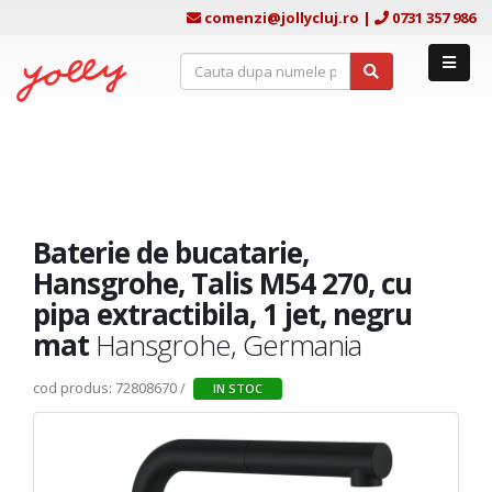
comenzi@jollycluj.ro
|
0731 357 986
Baterie de bucatarie,
Hansgrohe, Talis M54 270, cu
pipa extractibila, 1 jet, negru
mat
Hansgrohe, Germania
cod produs: 72808670 /
IN STOC