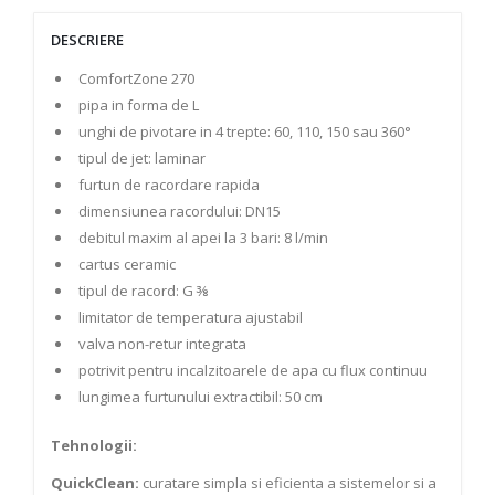
DESCRIERE
ComfortZone 270
pipa in forma de L
unghi de pivotare in 4 trepte: 60, 110, 150 sau 360°
tipul de jet: laminar
furtun de racordare rapida
dimensiunea racordului: DN15
debitul maxim al apei la 3 bari: 8 l/min
cartus ceramic
tipul de racord: G ⅜
limitator de temperatura ajustabil
valva non-retur integrata
potrivit pentru incalzitoarele de apa cu flux continuu
lungimea furtunului extractibil: 50 cm
Tehnologii:
QuickClean:
curatare simpla si eficienta a sistemelor si a