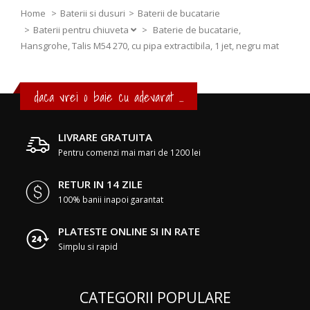
Home
Baterii si dusuri
Baterii de bucatarie
Baterii pentru chiuveta
>
Baterie de bucatarie,
Hansgrohe, Talis M54 270, cu pipa extractibila, 1 jet, negru mat
daca vrei o baie cu adevarat ...
LIVRARE GRATUITA
Pentru comenzi mai mari de 1200 lei
RETUR IN 14 ZILE
100% banii inapoi garantat
PLATESTE ONLINE SI IN RATE
Simplu si rapid
CATEGORII POPULARE