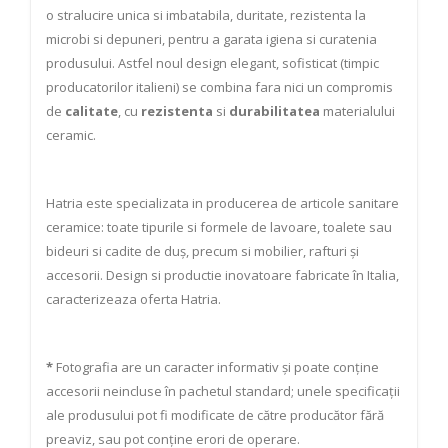
o stralucire unica si imbatabila, duritate, rezistenta la
microbi si depuneri, pentru a garata igiena si curatenia
produsului. Astfel noul design elegant, sofisticat (timpic
producatorilor italieni) se combina fara nici un compromis
de
calitate
, cu
rezistenta
si
durabilitatea
materialului
ceramic.
Hatria este specializata in producerea de articole sanitare
ceramice: toate tipurile si formele de lavoare, toalete sau
bideuri si cadite de duș, precum si mobilier, rafturi și
accesorii. Design si productie inovatoare fabricate în Italia,
caracterizeaza oferta Hatria.
*
Fotografia are un caracter informativ și poate conține
accesorii neincluse în pachetul standard; unele specificații
ale produsului pot fi modificate de către producător fără
preaviz, sau pot conține erori de operare.