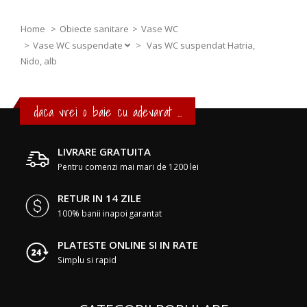
Home
Obiecte sanitare
Vase WC
Vase WC suspendate
>
Vas WC suspendat Hatria,
Nido, alb
daca vrei o baie cu adevarat ...
LIVRARE GRATUITA
Pentru comenzi mai mari de 1200 lei
RETUR IN 14 ZILE
100% banii inapoi garantat
PLATESTE ONLINE SI IN RATE
Simplu si rapid