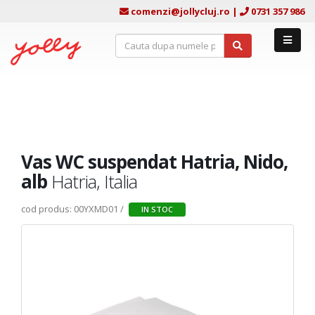
comenzi@jollycluj.ro
|
0731 357 986
Vas WC suspendat Hatria, Nido,
alb
Hatria, Italia
cod produs: 00YXMD01 /
IN STOC