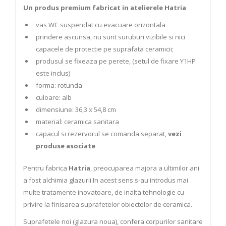
Un produs premium fabricat in atelierele Hatria
vas WC suspendat cu evacuare orizontala
prindere ascunsa, nu sunt suruburi vizibile si nici
capacele de protectie pe suprafata ceramicii;
produsul se fixeaza pe perete, (setul de fixare Y1HP
este inclus)
forma: rotunda
culoare: alb
dimensiune: 36,3 x 54,8 cm
material: ceramica sanitara
capacul si rezervorul se comanda separat,
vezi
produse asociate
Pentru fabrica
Hatria
, preocuparea majora a ultimilor ani
a fost alchimia glazurii.In acest sens s-au introdus mai
multe tratamente inovatoare, de inalta tehnologie cu
privire la finisarea suprafetelor obiectelor de ceramica.
Suprafetele noi (glazura noua), confera corpurilor sanitare