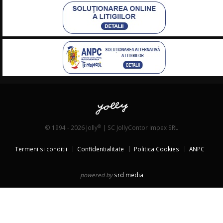
®
© 1994 - 2026 Jolly
| SC JollyContor Impex SRL
Termeni si conditii
Confidentialitate
Politica Cookies
ANPC
powered by
srd media