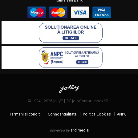
Raiffeisen Bank
®
© 1994 - 2026 Jolly
| SC JollyContor Impex SRL
Termeni si conditii
Confidentialitate
Politica Cookies
ANPC
powered by
srd media