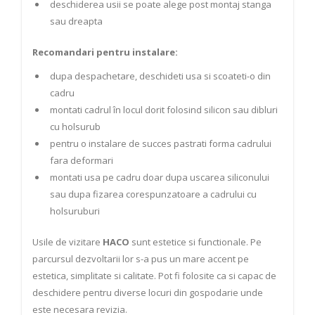
deschiderea usii se poate alege post montaj stanga
sau dreapta
Recomandari pentru instalare:
dupa despachetare, deschideti usa si scoateti-o din
cadru
montati cadrul în locul dorit folosind silicon sau dibluri
cu holsurub
pentru o instalare de succes pastrati forma cadrului
fara deformari
montati usa pe cadru doar dupa uscarea siliconului
sau dupa fizarea corespunzatoare a cadrului cu
holsuruburi
Usile de vizitare
HACO
sunt estetice si functionale. Pe
parcursul dezvoltarii lor s-a pus un mare accent pe
estetica, simplitate si calitate. Pot fi folosite ca si capac de
deschidere pentru diverse locuri din gospodarie unde
este necesara revizia.