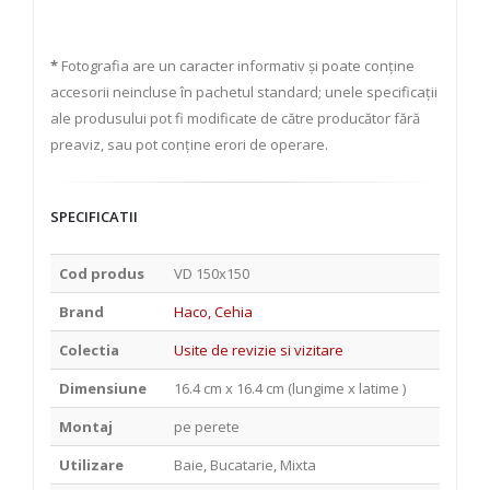
*
Fotografia are un caracter informativ și poate conține
accesorii neincluse în pachetul standard; unele specificații
ale produsului pot fi modificate de către producător fără
preaviz, sau pot conține erori de operare.
SPECIFICATII
Cod produs
VD 150x150
Brand
Haco, Cehia
Colectia
Usite de revizie si vizitare
Dimensiune
16.4 cm x 16.4 cm (lungime x latime )
Montaj
pe perete
Utilizare
Baie, Bucatarie, Mixta