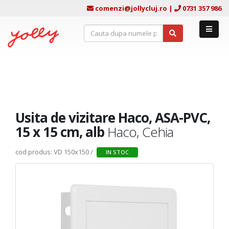
comenzi@jollycluj.ro
|
0731 357 986
Usita de vizitare Haco, ASA-PVC,
15 x 15 cm, alb
Haco, Cehia
cod produs: VD 150x150 /
IN STOC