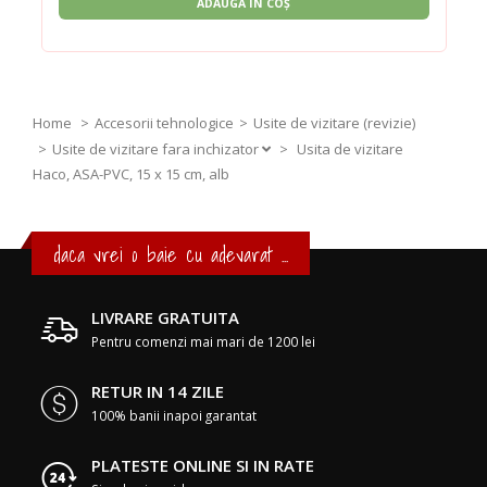
ADAUGĂ ÎN COȘ
Home
Accesorii tehnologice
Usite de vizitare (revizie)
Usite de vizitare fara inchizator
>
Usita de vizitare
Haco, ASA-PVC, 15 x 15 cm, alb
daca vrei o baie cu adevarat ...
LIVRARE GRATUITA
Pentru comenzi mai mari de 1200 lei
RETUR IN 14 ZILE
100% banii inapoi garantat
PLATESTE ONLINE SI IN RATE