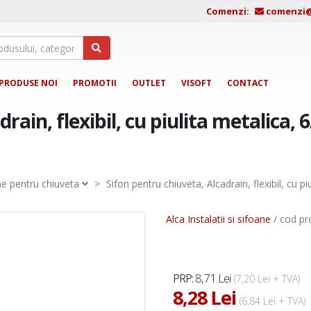
Comenzi:
comenzi@j
PRODUSE NOI
PROMOTII
OUTLET
VISOFT
CONTACT
rain, flexibil, cu piulita metalica, 6
ne pentru chiuveta
>
Sifon pentru chiuveta, Alcadrain, flexibil, cu pi
Alca Instalatii si sifoane
/ cod pr
8,71 Lei
PRP:
(7,20 Lei + TVA)
8,28 Lei
(6,84 Lei + TVA)