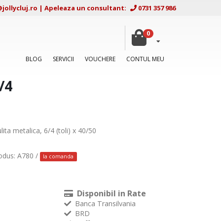
ollycluj.ro
|
Apeleaza un consultant:
0731 357 986
0
BLOG
SERVICII
VOUCHERE
CONTUL MEU
/4
ulita metalica, 6/4 (toli) x 40/50
odus: A780 /
la comanda
Disponibil in Rate
Banca Transilvania
BRD