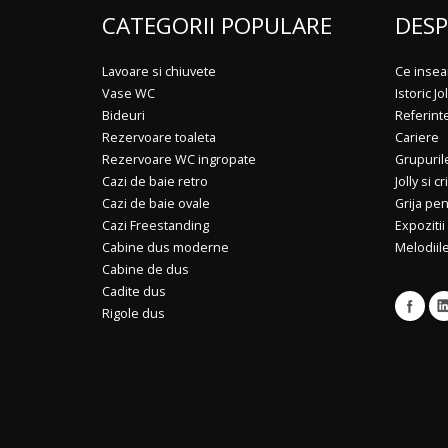
CATEGORII POPULARE
DESP
Lavoare si chiuvete
Ce insea
Vase WC
Istoric Jol
Bideuri
Referint
Rezervoare toaleta
Cariere
Rezervoare WC ingropate
Grupuril
Cazi de baie retro
Jolly si cr
Cazi de baie ovale
Grija pe
Cazi Freestanding
Expozitii
Cabine dus moderne
Melodiile
Cabine de dus
Cadite dus
Rigole dus