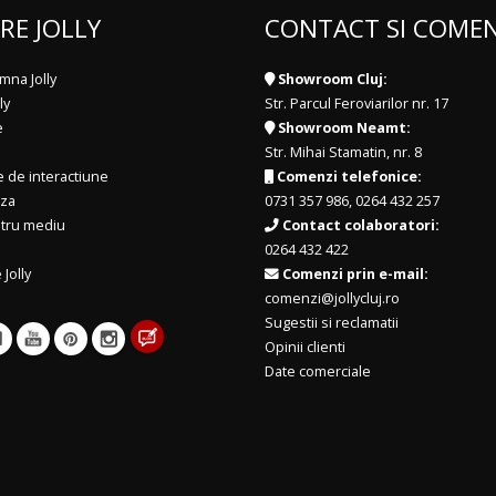
RE JOLLY
CONTACT SI COMEN
mna Jolly
Showroom Cluj:
ly
Str. Parcul Feroviarilor nr. 17
e
Showroom Neamt:
Str. Mihai Stamatin, nr. 8
e de interactiune
Comenzi telefonice:
iza
0731 357 986
,
0264 432 257
ntru mediu
Contact colaboratori:
0264 432 422
 Jolly
Comenzi prin e-mail:
comenzi@jollycluj.ro
Sugestii si reclamatii
Opinii clienti
Date comerciale