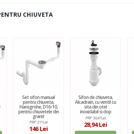
PENTRU CHIUVETA
Set sifon manual
Sifon de chiuveta,
pentru chiuveta,
Alcadrain, cu ventil cu
0
Hansgrohe, D16-10,
sita din otel
pentru chiuvetele din
inoxidabil si dop
granit
PRP: 30,47 Lei
PRP: 211 Lei
28,94 Lei
146 Lei