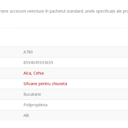
ține accesorii neincluse în pachetul standard; unele specificații ale p
A780
8594045933659
Alca, Cehia
Sifoane pentru chiuveta
Bucatarie
Polipropilena
Alb