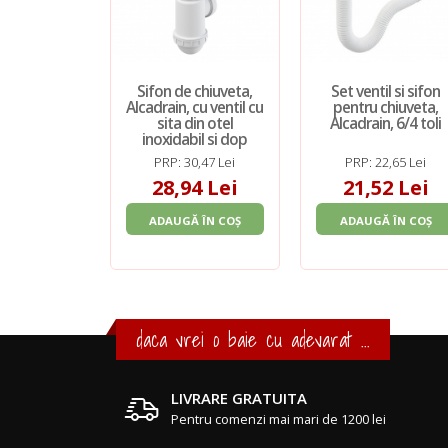
Sifon de chiuveta,
Set ventil si sifon
Alcadrain, cu ventil cu
pentru chiuveta,
sita din otel
Alcadrain, 6/4 toli
inoxidabil si dop
PRP: 30,47 Lei
PRP: 22,65 Lei
28,94 Lei
21,52 Lei
ADAUGĂ ÎN COȘ
ADAUGĂ ÎN COȘ
daca vrei o baie cu adevarat ...
LIVRARE GRATUITA
Pentru comenzi mai mari de 1200 lei