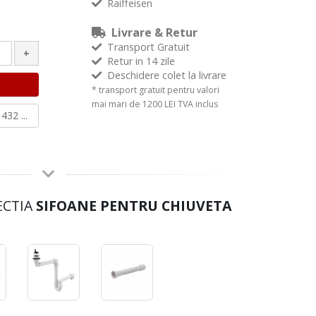
Raiffeisen
Livrare & Retur
Transport Gratuit
+
Retur in 14 zile
Deschidere colet la livrare
* transport gratuit pentru valori
mai mari de 1200 LEI TVA inclus
432 ...
ECTIA
SIFOANE PENTRU CHIUVETA