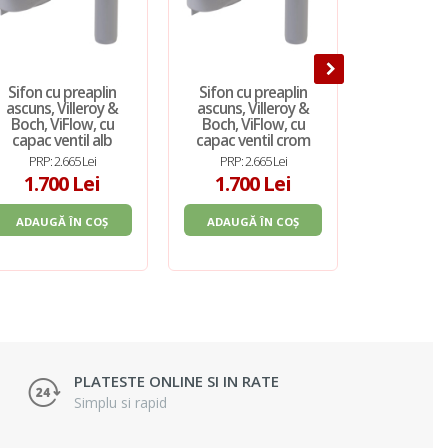
Sifon cu preaplin
Sifon cu preaplin
Sifon 
ascuns, Villeroy &
ascuns, Villeroy &
Alcaplast
Boch, ViFlow, cu
Boch, ViFlow, cu
mm, 
capac ventil alb
capac ventil crom
PRP: 2.665 Lei
PRP: 2.665 Lei
PRP: 80
1.700 Lei
1.700 Lei
76,6
ADAUGĂ ÎN COȘ
ADAUGĂ ÎN COȘ
ADAUGĂ 
PLATESTE ONLINE SI IN RATE
Simplu si rapid