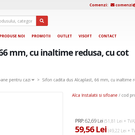
Comenzi:
comenzi@j
PRODUSE NOI
PROMOTII
OUTLET
VISOFT
CONTACT
 66 mm, cu inaltime redusa, cu cot
oane pentru cazi
>
Sifon cadita dus Alcaplast, 66 mm, cu inaltime 
Alca Instalatii si sifoane
/ cod pr
62,69 Lei
PRP:
(51,81 Lei + TVA
59,56 Lei
(49,22 Lei + T