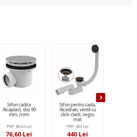
Sifon cadita
Sifon pentru cada,
Sifon 
Alcaplast, dus 90
Alcadrain, ventil cu
Alcaplast
mm, crom
click-clack, negru
inaltime 
mat
mm, 
PRP: 80,63 Lei
PRP: 463 Lei
PRP: 49
76,60 Lei
440 Lei
46,6