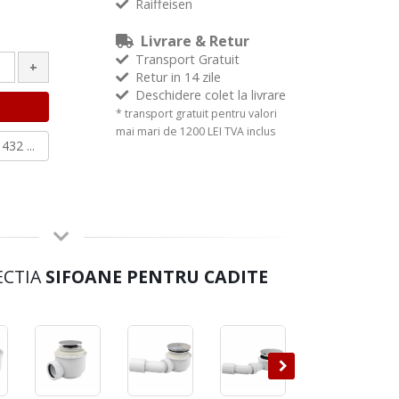
Raiffeisen
Livrare & Retur
Transport Gratuit
+
Retur in 14 zile
Deschidere colet la livrare
* transport gratuit pentru valori
mai mari de 1200 LEI TVA inclus
432 ...
ECTIA
SIFOANE PENTRU CADITE