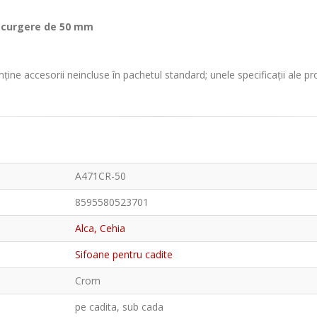
 scurgere de 50 mm
ține accesorii neincluse în pachetul standard; unele specificații ale p
A471CR-50
8595580523701
Alca, Cehia
Sifoane pentru cadite
Crom
pe cadita, sub cada