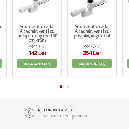
,
Sifon pentru cada,
Sifon pentru cada,
Alcadrain, ventil cu
Alcadrain, ventil cu
preaplin, lungime 100
preaplin, negru mat
cm, crom
PRP: 150 Lei
PRP: 373 Lei
142 Lei
354 Lei
ADAUGĂ ÎN COȘ
ADAUGĂ ÎN COȘ
RETUR IN 14 ZILE
100% banii inapoi garantat