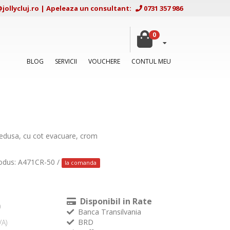
ollycluj.ro
|
Apeleaza un consultant:
0731 357 986
0
BLOG
SERVICII
VOUCHERE
CONTUL MEU
redusa, cu cot evacuare, crom
odus: A471CR-50 /
la comanda
Disponibil in Rate
)
Banca Transilvania
BRD
VA)