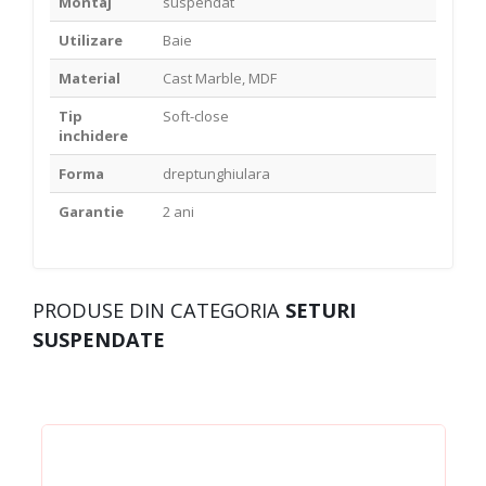
Montaj
suspendat
Utilizare
Baie
Material
Cast Marble, MDF
Tip
Soft-close
inchidere
Forma
dreptunghiulara
Garantie
2 ani
PRODUSE DIN CATEGORIA
SETURI
SUSPENDATE