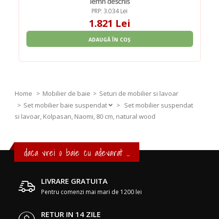
lemn deschis
PRP: 3.034 Lei
1.821 Lei
ADAUGĂ ÎN COȘ
Home
Mobilier de baie
Seturi de mobilier si lavoar
Set mobilier baie suspendat
>
Set mobilier suspendat
si lavoar, Kolpasan, Naomi, 80 cm, natural wood
daca vrei o baie cu adevarat ...
LIVRARE GRATUITA
Pentru comenzi mai mari de 1200 lei
RETUR IN 14 ZILE