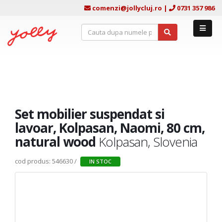
comenzi@jollycluj.ro
|
0731 357 986
Set mobilier suspendat si
lavoar, Kolpasan, Naomi, 80 cm,
natural wood
Kolpasan, Slovenia
cod produs: 546630 /
IN STOC