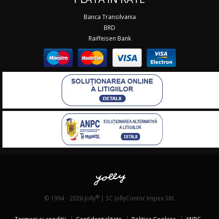
Banca Transilvania
BRD
Raiffeisen Bank
®
© 1994 - 2026 Jolly
| SC JollyContor Impex SRL