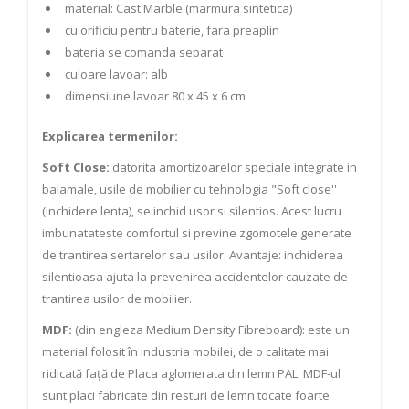
material: Cast Marble (marmura sintetica)
cu orificiu pentru baterie, fara preaplin
bateria se comanda separat
culoare lavoar: alb
dimensiune lavoar 80 x 45 x 6 cm
Explicarea termenilor:
Soft Close:
datorita amortizoarelor speciale integrate in
balamale, usile de mobilier cu tehnologia "Soft close''
(inchidere lenta), se inchid usor si silentios. Acest lucru
imbunatateste comfortul si previne zgomotele generate
de trantirea sertarelor sau usilor. Avantaje: inchiderea
silentioasa ajuta la prevenirea accidentelor cauzate de
trantirea usilor de mobilier.
MDF:
(din engleza Medium Density Fibreboard): este un
material folosit în industria mobilei, de o calitate mai
ridicată față de Placa aglomerata din lemn PAL. MDF-ul
sunt placi fabricate din resturi de lemn tocate foarte