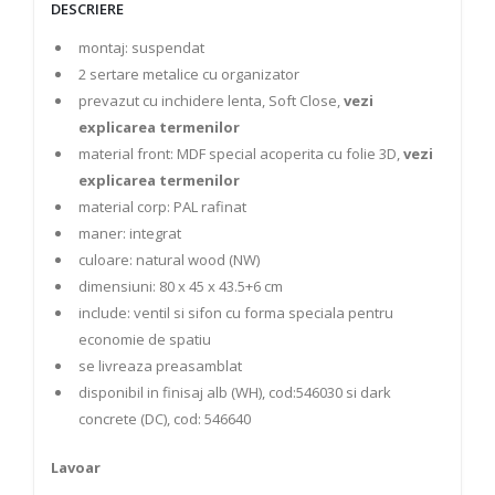
DESCRIERE
montaj: suspendat
2 sertare metalice cu organizator
prevazut cu inchidere lenta, Soft Close,
vezi
explicarea termenilor
material front: MDF special acoperita cu folie 3D,
vezi
explicarea termenilor
material corp: PAL rafinat
maner: integrat
culoare: natural wood (NW)
dimensiuni: 80 x 45 x 43.5+6 cm
include: ventil si sifon cu forma speciala pentru
economie de spatiu
se livreaza preasamblat
disponibil in finisaj alb (WH), cod:546030 si dark
concrete (DC), cod: 546640
Lavoar