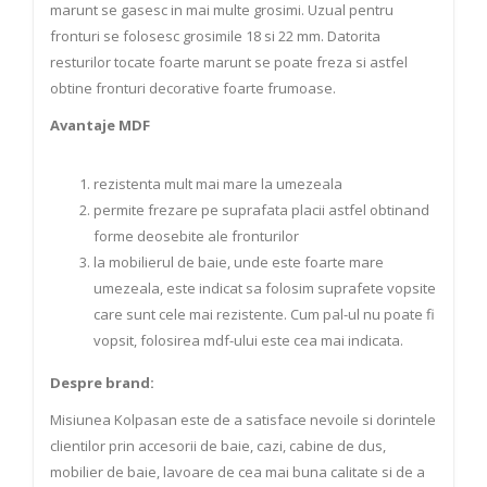
marunt se gasesc in mai multe grosimi. Uzual pentru
fronturi se folosesc grosimile 18 si 22 mm. Datorita
resturilor tocate foarte marunt se poate freza si astfel
obtine fronturi decorative foarte frumoase.
​Avantaje MDF
rezistenta mult mai mare la umezeala
permite frezare pe suprafata placii astfel obtinand
forme deosebite ale fronturilor
la mobilierul de baie, unde este foarte mare
umezeala, este indicat sa folosim suprafete vopsite
care sunt cele mai rezistente. Cum pal-ul nu poate fi
vopsit, folosirea mdf-ului este cea mai indicata.
Despre brand:
Misiunea Kolpasan este de a satisface nevoile si dorintele
clientilor prin accesorii de baie, cazi, cabine de dus,
mobilier de baie, lavoare de cea mai buna calitate si de a