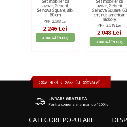
Set mobilier cu
Set mobilier cu
lavoar, Geberit,
lavoar, Geberit,
Selnova Square, alb,
Selnova Square, 60
60 cm
cm, nuc american
hickory
PRP: 2.593 Lei
PRP: 2.518 Lei
2.246 Lei
2.048 Lei
ADAUGĂ ÎN COȘ
ADAUGĂ ÎN COȘ
daca vrei o baie cu adevarat ...
LIVRARE GRATUITA
Pentru comenzi mai mari de 1200 lei
CATEGORII POPULARE
DESP