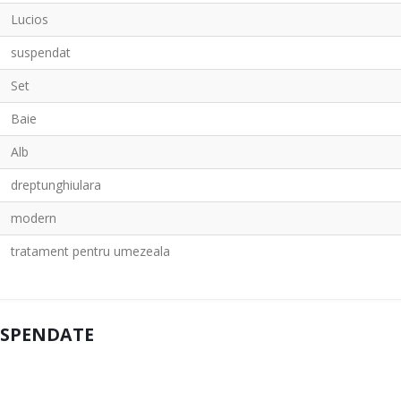
Lucios
suspendat
Set
Baie
Alb
dreptunghiulara
modern
tratament pentru umezeala
USPENDATE