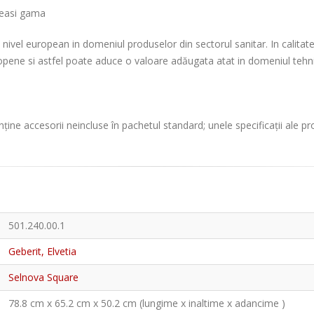
eeasi gama
la nivel european in domeniul produselor din sectorul sanitar. In calita
opene si astfel poate aduce o valoare adăugata atat in domeniul tehnici
ține accesorii neincluse în pachetul standard; unele specificații ale p
501.240.00.1
Geberit, Elvetia
Selnova Square
78.8 cm x 65.2 cm x 50.2 cm (lungime x inaltime x adancime )