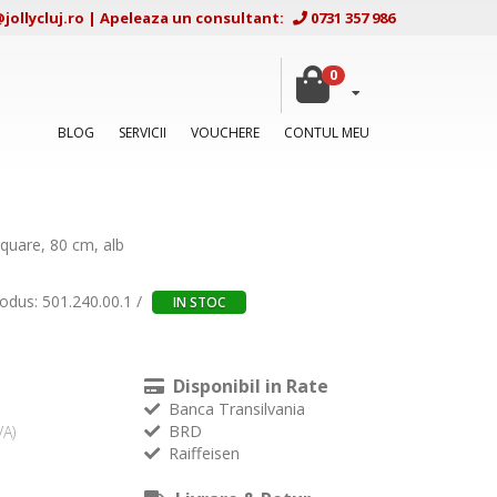
ollycluj.ro
|
Apeleaza un consultant:
0731 357 986
0
BLOG
SERVICII
VOUCHERE
CONTUL MEU
Square, 80 cm, alb
odus: 501.240.00.1 /
IN STOC
Disponibil in Rate
Banca Transilvania
BRD
VA)
Raiffeisen