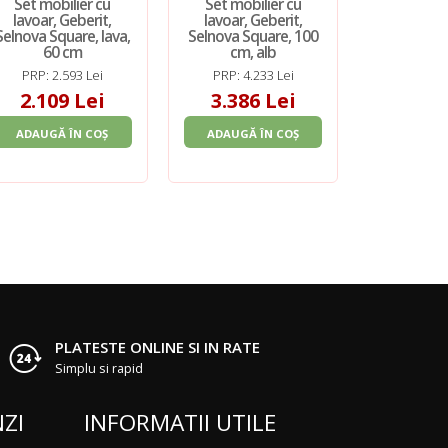
Set mobilier cu
Set mobilier cu
Set mobi
lavoar, Geberit,
lavoar, Geberit,
lavoar, 
Selnova Square, lava,
Selnova Square, 100
Selnova Sq
60 cm
cm, alb
american
deschis
PRP: 2.593 Lei
PRP: 4.233 Lei
PRP: 2.
2.109 Lei
3.386 Lei
1.95
ADAUGĂ ÎN COȘ
ADAUGĂ ÎN COȘ
ADAUGĂ 
PLATESTE ONLINE SI IN RATE
Simplu si rapid
ZI
INFORMATII UTILE