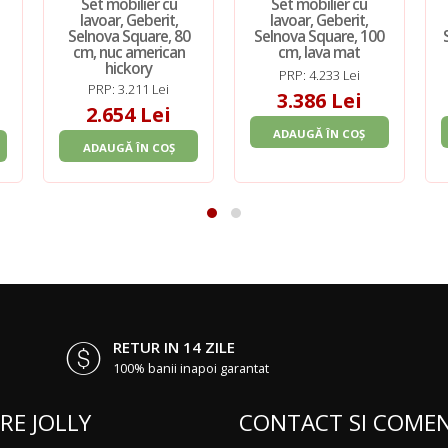
Set mobilier cu
Set mobilier cu
lavoar, Geberit,
lavoar, Geberit,
Selnova Square, 80
Selnova Square, 100
cm, nuc american
cm, lava mat
hickory
PRP: 4.233 Lei
PRP: 3.211 Lei
3.386 Lei
2.654 Lei
ADAUGĂ ÎN COȘ
ADAUGĂ ÎN COȘ
RETUR IN 14 ZILE
100% banii inapoi garantat
RE JOLLY
CONTACT SI COMEN