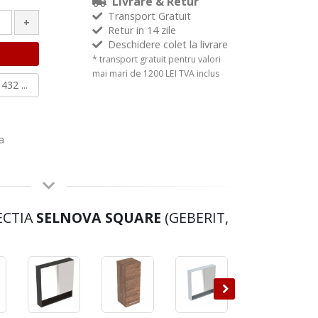
Livrare & Retur
Transport Gratuit
+
Retur in 14 zile
Deschidere colet la livrare
* transport gratuit pentru valori
mai mari de 1200 LEI TVA inclus
432 ...
a
ECTIA
SELNOVA SQUARE
(GEBERIT,