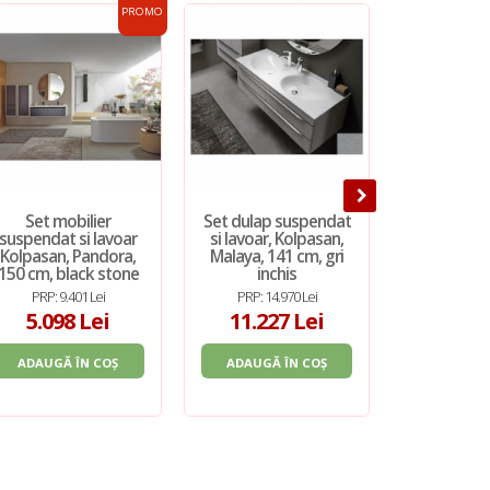
PROMO
Set mobilier
Set dulap suspendat
Set mo
suspendat si lavoar
si lavoar, Kolpasan,
suspendat 
Kolpasan, Pandora,
Malaya, 141 cm, gri
Kolpasan,
150 cm, black stone
inchis
75 cm, bl
PRP: 9.401 Lei
PRP: 14.970 Lei
PRP: 6.
5.098 Lei
11.227 Lei
3.81
ADAUGĂ ÎN COȘ
ADAUGĂ ÎN COȘ
ADAUGĂ 