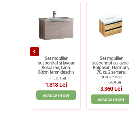
Set mobilier
Set mobilier
suspendat si lavoar
suspendat cu lavoa
Kolpasan, Lana,
Kolpasan, Harmon
80cm, lemn deschis
70, cu 2 sertare,
bronze oak
PRP: 3.031 Lei
PRP: 5.601 Lei
1.818 Lei
3.360 Lei
ADAUGĂ ÎN COȘ
ADAUGĂ ÎN COȘ