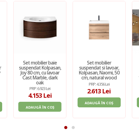
Set mobilier baie
Set mobilier
r
suspendat Kolpasan,
suspendat si lavoar,
y
Joy 80 cm, cu lavoar
Kolpasan, Naomi, 50
Cast Marble, dark
cm, natural wood
oak
PRP: 4.356 Lei
PRP: 6.923 Lei
2.613 Lei
4.153 Lei
ADAUGĂ ÎN COȘ
ADAUGĂ ÎN COȘ