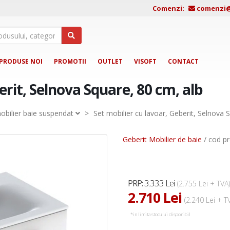
Comenzi:
comenzi@j
PRODUSE NOI
PROMOTII
OUTLET
VISOFT
CONTACT
erit, Selnova Square, 80 cm, alb
obilier baie suspendat
>
Set mobilier cu lavoar, Geberit, Selnova 
Geberit Mobilier de baie
/ cod pr
3.333 Lei
PRP:
(2.755 Lei + TVA)
2.710 Lei
(2.240 Lei + T
*in limita stocului disponibil