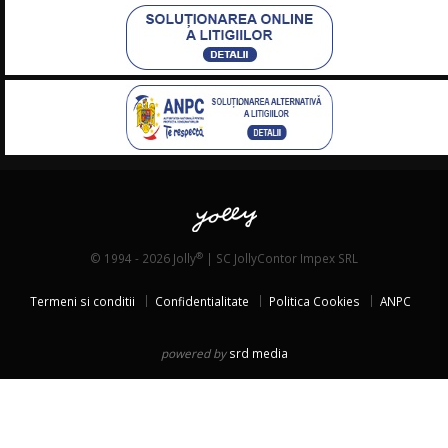
®
© 1994 - 2026 Jolly
| SC JollyContor Impex SRL
Termeni si conditii
Confidentialitate
Politica Cookies
ANPC
powered by
srd media