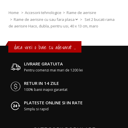
Home
Accesorii tehnologice
Rame de aerisire
Rame de aerisire cu sau fara plasa
>
Set 2 bucati rama
de aerisire Haco, dubla, pentru usi, 40 x 13 cm, maro
daca vrei o baie cu adevarat ...
LIVRARE GRATUITA
Pentru comenzi mai mari de 1200 lei
RETUR IN 14 ZILE
100% banii inapoi garantat
PLATESTE ONLINE SI IN RATE
Simplu si rapid