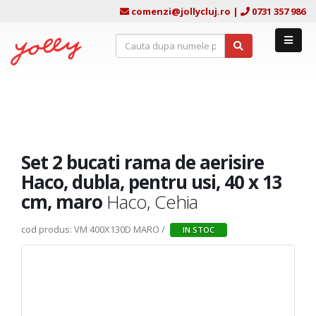
comenzi@jollycluj.ro
|
0731 357 986
Set 2 bucati rama de aerisire
Haco, dubla, pentru usi, 40 x 13
cm, maro
Haco, Cehia
cod produs: VM 400X130D MARO /
IN STOC