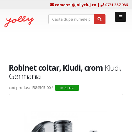
comenzi@jollycluj.ro
|
0731 357 986
Robinet coltar, Kludi, crom
Kludi,
Germania
cod produs: 1584505-00 /
IN STOC