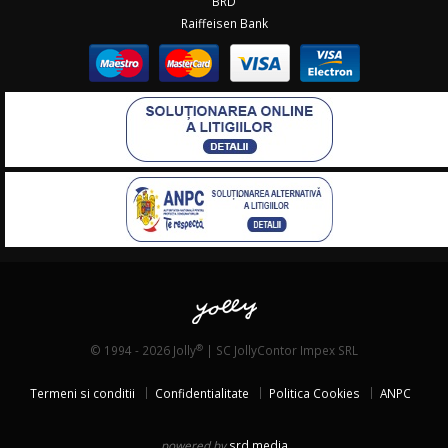
BRD
Raiffeisen Bank
®
© 1994 - 2026 Jolly
| SC JollyContor Impex SRL
Termeni si conditii
Confidentialitate
Politica Cookies
ANPC
powered by
srd media