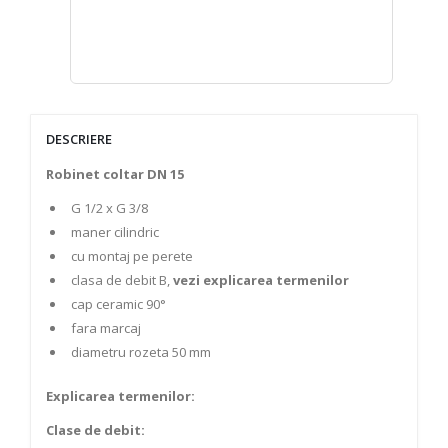
DESCRIERE
Robinet coltar DN 15
G 1/2 x G 3/8
maner cilindric
cu montaj pe perete
clasa de debit B,
vezi explicarea termenilor
cap ceramic 90°
fara marcaj
diametru rozeta 50 mm
Explicarea termenilor:
Clase de debit: