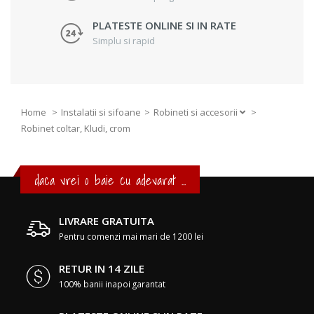
PLATESTE ONLINE SI IN RATE
Simplu si rapid
Home
Instalatii si sifoane
Robineti si accesorii
>
Robinet coltar, Kludi, crom
daca vrei o baie cu adevarat ...
LIVRARE GRATUITA
Pentru comenzi mai mari de 1200 lei
RETUR IN 14 ZILE
100% banii inapoi garantat