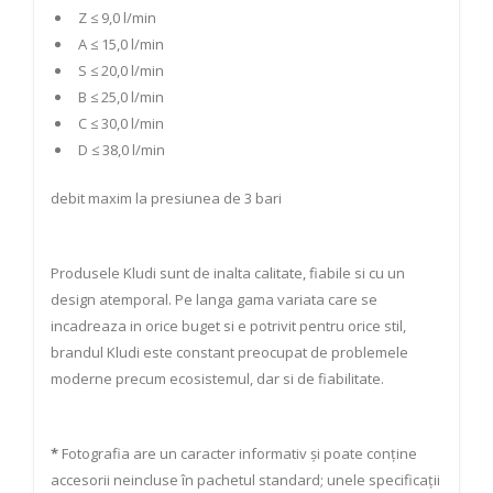
Z ≤ 9,0 l/min
A ≤ 15,0 l/min
S ≤ 20,0 l/min
B ≤ 25,0 l/min
C ≤ 30,0 l/min
D ≤ 38,0 l/min
debit maxim la presiunea de 3 bari
Produsele Kludi sunt de inalta calitate, fiabile si cu un
design atemporal. Pe langa gama variata care se
incadreaza in orice buget si e potrivit pentru orice stil,
brandul Kludi este constant preocupat de problemele
moderne precum ecosistemul, dar si de fiabilitate.
*
Fotografia are un caracter informativ și poate conține
accesorii neincluse în pachetul standard; unele specificații