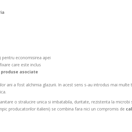
ria
) pentru economisirea apei
ixare care este inclus
i produse asociate
lor ani a fost alchimia glazurii. In acest sens s-au introdus mai multe
ica.
nitare o stralucire unica si imbatabila, duritate, rezistenta la microbi 
timpic producatorilor italieni) se combina fara nici un compromis de
ca