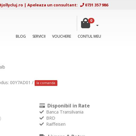
ollycluj.ro
|
Apeleaza un consultant:
0731 357 986
0
BLOG
SERVICII
VOUCHERE
CONTUL MEU
alb
odus: 00Y7AD01 /
la comanda
Disponibil in Rate
Banca Transilvania
BRD
)
Raiffeisen