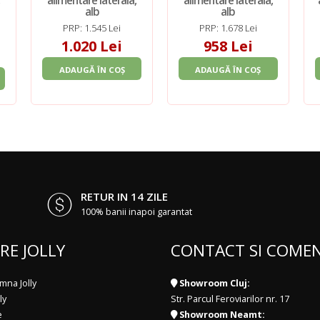
,
alimentare laterala,
alimentare laterala,
alb
alb
PRP: 1.545 Lei
PRP: 1.678 Lei
1.020 Lei
958 Lei
ADAUGĂ ÎN COȘ
ADAUGĂ ÎN COȘ
RETUR IN 14 ZILE
100% banii inapoi garantat
RE JOLLY
CONTACT SI COMEN
mna Jolly
Showroom Cluj:
ly
Str. Parcul Feroviarilor nr. 17
e
Showroom Neamt: