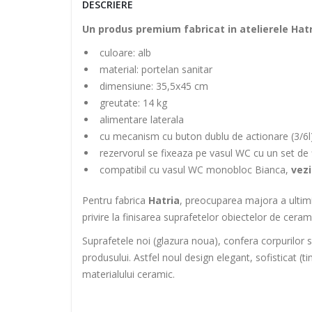
DESCRIERE
Un produs premium fabricat in atelierele Hat
culoare: alb
material: portelan sanitar
dimensiune: 35,5x45 cm
greutate: 14 kg
alimentare laterala
cu mecanism cu buton dublu de actionare (3/6l
rezervorul se fixeaza pe vasul WC cu un set de f
compatibil cu vasul WC monobloc Bianca,
vez
Pentru fabrica
Hatria
, preocuparea majora a ultimi
privire la finisarea suprafetelor obiectelor de ceram
Suprafetele noi (glazura noua), confera corpurilor sa
produsului. Astfel noul design elegant, sofisticat (
materialului ceramic.