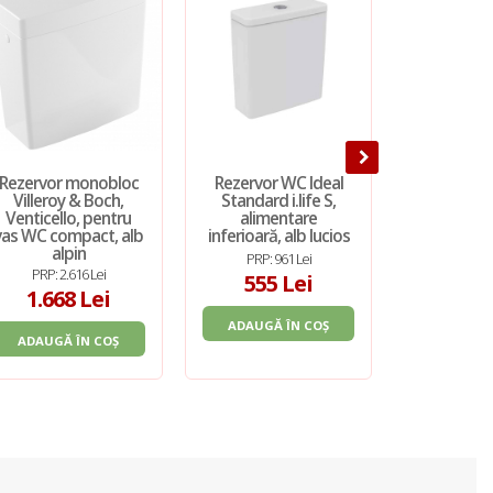
Rezervor monobloc
Rezervor WC Ideal
Rezervor 
Villeroy & Boch,
Standard i.life S,
Standard, 
Venticello, pentru
alimentare
stativ
vas WC compact, alb
inferioară, alb lucios
alimentare
alpin
al
PRP: 961 Lei
PRP: 2.616 Lei
PRP: 9
555 Lei
1.668 Lei
457
ADAUGĂ ÎN COȘ
ADAUGĂ ÎN COȘ
ADAUGĂ 