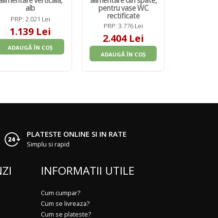
alimentare verticala,
alimentare din spate,
alb
pentru vase WC
rectificate
PRP: 2.021 Lei
PRP: 3.776 Lei
1.139 Lei
2.404 Lei
ADAUGĂ ÎN COȘ
ADAUGĂ ÎN COȘ
PLATESTE ONLINE SI IN RATE
Simplu si rapid
ZI
INFORMATII UTILE
Cum cumpar?
Cum se livreaza?
Cum se plateste?