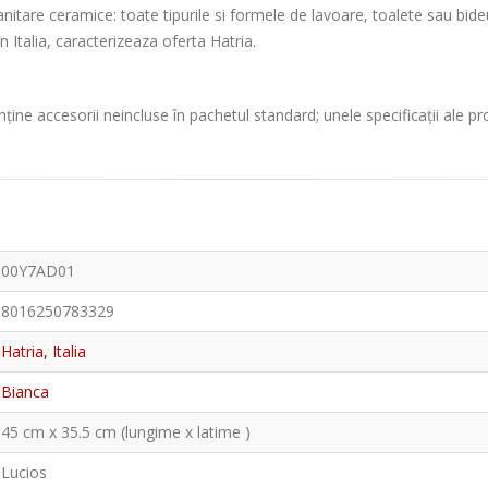
nitare ceramice: toate tipurile si formele de lavoare, toalete sau bideur
n Italia, caracterizeaza oferta Hatria.
ține accesorii neincluse în pachetul standard; unele specificații ale p
00Y7AD01
8016250783329
Hatria, Italia
Bianca
45 cm x 35.5 cm (lungime x latime )
Lucios