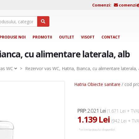
Comenzi:
comenzi@j
PRODUSE NOI
PROMOTII
OUTLET
VISOFT
CONTACT
anca, cu alimentare laterala, alb
vas WC
>
Rezervor vas WC, Hatria, Bianca, cu alimentare laterala, 
Hatria Obiecte sanitare
/ cod pr
2.021 Lei
PRP:
(1.671 Lei + TVA)
1.139 Lei
(942 Lei + TVA
*in limita stocului disponibil