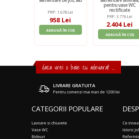
alimentare de jos, alb
alimentare laterala
pentru vase WC
rectificate
PRP: 1.678 Lei
PRP: 3.776 Lei
958 Lei
2.404 Lei
ADAUGĂ ÎN COȘ
ADAUGĂ ÎN COȘ
daca vrei o baie cu adevarat ...
LIVRARE GRATUITA
Pentru comenzi mai mari de 1200 lei
CATEGORII POPULARE
DESP
Lavoare si chiuvete
Ce insea
Vase WC
Istoric Jol
Bideuri
Referint