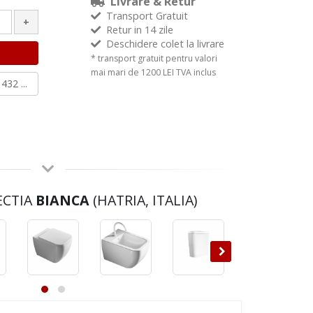
Livrare & Retur
Transport Gratuit
+
Retur in 14 zile
Deschidere colet la livrare
* transport gratuit pentru valori
mai mari de 1200 LEI TVA inclus
432 ...
ECTIA
BIANCA
(HATRIA, ITALIA)