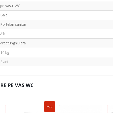
pe vasul WC
Baie
Portelan sanitar
Alb
dreptunghiulara
14 kg
2 ani
RE PE VAS WC
NOU