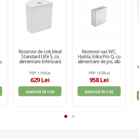
Rezervor de colț Ideal
Rezervor vas WC,
Standard I.life S, cu
Hatria, Erika Pro Q, cu
v,
alimentare inferioară
alimentare de jos, alb
PRP: 1.159 Lei
PRP: 1.678 Lei
629 Lei
958 Lei
ADAUGĂ ÎN COȘ
ADAUGĂ ÎN COȘ