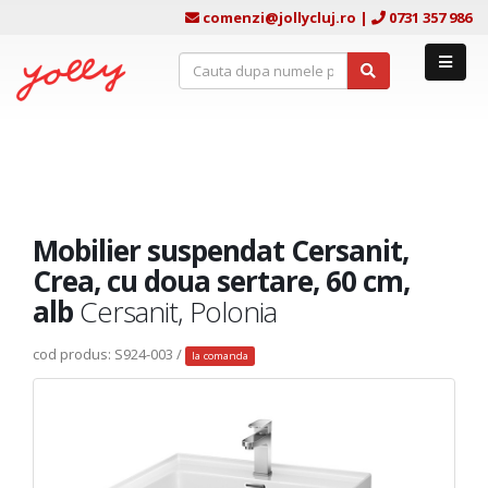
comenzi@jollycluj.ro
|
0731 357 986
Mobilier suspendat Cersanit,
Crea, cu doua sertare, 60 cm,
alb
Cersanit, Polonia
cod produs: S924-003 /
la comanda