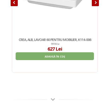
CA
CREA, ALB, LAVOAR 60 PENTRU MOBILIER, K114-006
LAJ:
P
PRP: 984 Lei
627 Lei
ADAUGĂ ÎN COȘ