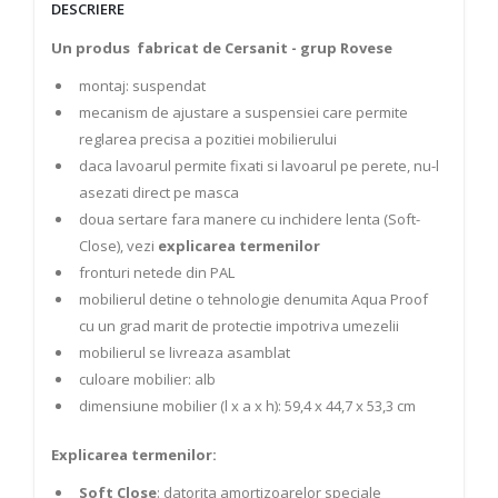
DESCRIERE
Un produs fabricat de Cersanit - grup Rovese
montaj: suspendat
mecanism de ajustare a suspensiei care permite
reglarea precisa a pozitiei mobilierului
daca lavoarul permite fixati si lavoarul pe perete, nu-l
asezati direct pe masca
doua sertare fara manere cu inchidere lenta (Soft-
Close), vezi
explicarea termenilor
fronturi netede din PAL
mobilierul detine o tehnologie denumita Aqua Proof
cu un grad marit de protectie impotriva umezelii
mobilierul se livreaza asamblat
culoare mobilier: alb
dimensiune mobilier (l x a x h): 59,4 x 44,7 x 53,3 cm
Explicarea termenilor:​
Soft Close
: datorita amortizoarelor speciale