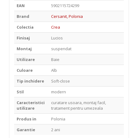
EAN
5902115724299
Brand
Cersanit, Polonia
Colectia
Crea
Finisaj
Lucios
Montaj
suspendat
Utilizare
Baie
Culoare
Alb
Tip inchidere
Soft-close
Stil
modern
Caracteristici
curatare usoara, montaj facil,
utilizare
tratament pentru umezeala
Produs in
Polonia
Garantie
2 ani