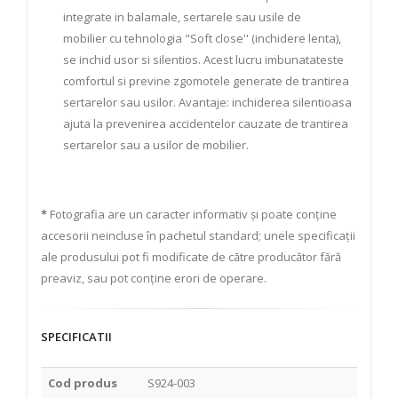
integrate in balamale, sertarele sau usile de
mobilier cu tehnologia "Soft close'' (inchidere lenta),
se inchid usor si silentios. Acest lucru imbunatateste
comfortul si previne zgomotele generate de trantirea
sertarelor sau usilor. Avantaje: inchiderea silentioasa
ajuta la prevenirea accidentelor cauzate de trantirea
sertarelor sau a usilor de mobilier.
*
Fotografia are un caracter informativ și poate conține
accesorii neincluse în pachetul standard; unele specificații
ale produsului pot fi modificate de către producător fără
preaviz, sau pot conține erori de operare.
SPECIFICATII
Cod produs
S924-003