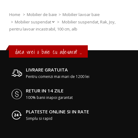
Home
Mobilier de baie
Mobilier lavoar baie
Mobilier suspendat
>
Mobilier suspendat, Rak, Joy,
pentru lavoar incastrabil, 100 cm, alb
daca vrei o baie cu adevarat ...
LIVRARE GRATUITA
Pentru comenzi mai mari de 1200 lei
RETUR IN 14 ZILE
100% banii inapoi garantat
PLATESTE ONLINE SI IN RATE
Simplu si rapid