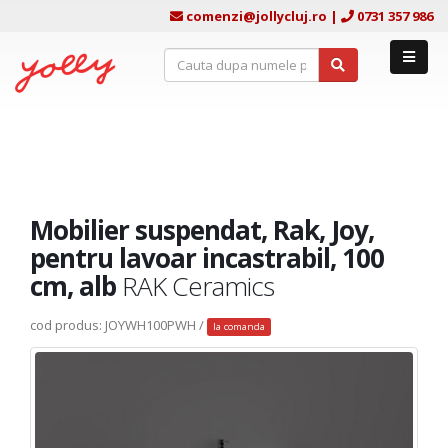
comenzi@jollycluj.ro
|
0731 357 986
Mobilier suspendat, Rak, Joy,
pentru lavoar incastrabil, 100
cm, alb
RAK Ceramics
cod produs: JOYWH100PWH /
la comanda