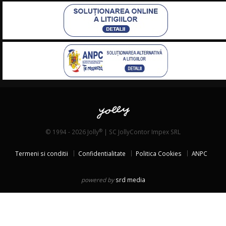
®
© 1994 - 2026 Jolly
| SC JollyContor Impex SRL
Termeni si conditii
Confidentialitate
Politica Cookies
ANPC
powered by
srd media