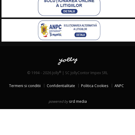
®
© 1994 - 2026 Jolly
| SC JollyContor Impex SRL
Termeni si conditii
Confidentialitate
Politica Cookies
ANPC
powered by
srd media