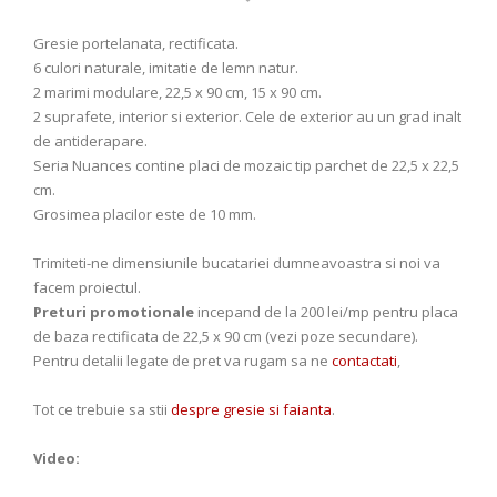
Gresie portelanata, rectificata.
6 culori naturale, imitatie de lemn natur.
2 marimi modulare, 22,5 x 90 cm, 15 x 90 cm.
2 suprafete, interior si exterior. Cele de exterior au un grad inalt
de antiderapare.
Seria Nuances contine placi de mozaic tip parchet de 22,5 x 22,5
cm.
Grosimea placilor este de 10 mm.
Trimiteti-ne dimensiunile bucatariei dumneavoastra si noi va
facem proiectul.
Preturi promotionale
incepand de la 200 lei/mp pentru placa
de baza rectificata de 22,5 x 90 cm (vezi poze secundare).
Pentru detalii legate de pret va rugam sa ne
contactati
,
Tot ce trebuie sa stii
despre gresie si faianta
.
Video: