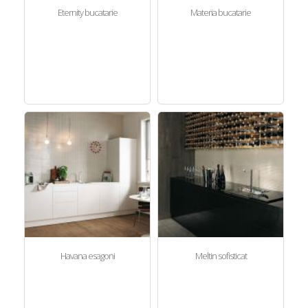
Eternity bucatarie
Materia bucatarie
Havana esagoni
Meltin sofisticat