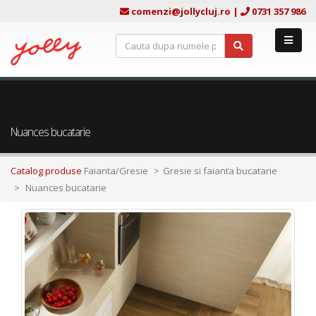
comenzi@jollycluj.ro
|
0731 357 986
Nuances bucatarie
Catalog produse
Faianta/Gresie
Gresie si faianta bucatarie
Nuances bucatarie