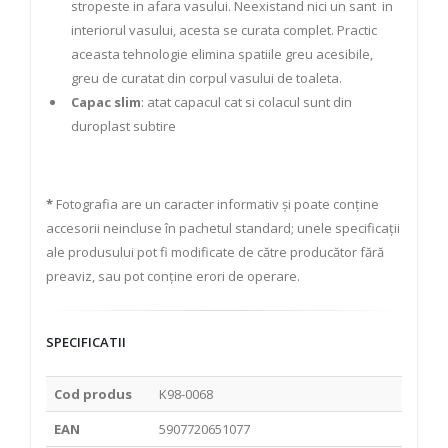
stropeste in afara vasului. Neexistand nici un sant in
interiorul vasului, acesta se curata complet. Practic
aceasta tehnologie elimina spatiile greu acesibile,
greu de curatat din corpul vasului de toaleta.
Capac slim
: atat capacul cat si colacul sunt din
duroplast subtire
*
Fotografia are un caracter informativ și poate conține
accesorii neincluse în pachetul standard; unele specificații
ale produsului pot fi modificate de către producător fără
preaviz, sau pot conține erori de operare.
SPECIFICATII
Cod produs
K98-0068
EAN
5907720651077