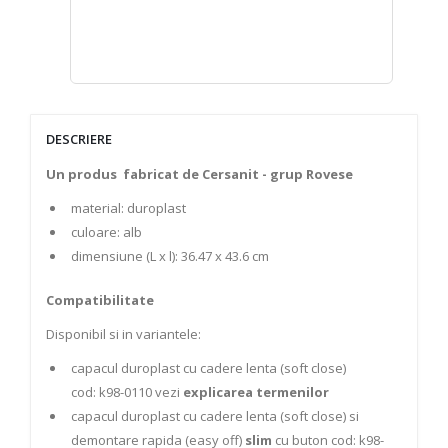
DESCRIERE
Un produs fabricat de Cersanit - grup Rovese
material: duroplast
culoare: alb
dimensiune (L x l): 36.47 x 43.6 cm
Compatibilitate
Disponibil si in variantele:
capacul duroplast cu cadere lenta (soft close)
cod: k98-0110 vezi
explicarea termenilor
capacul duroplast cu cadere lenta (soft close) si
demontare rapida
(easy off)
slim
cu buton cod: k98-