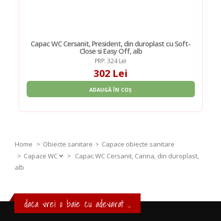
Capac WC Cersanit, President, din duroplast cu Soft-
Close si Easy Off, alb
PRP: 324 Lei
302 Lei
ADAUGĂ ÎN COȘ
Home
Obiecte sanitare
Capace obiecte sanitare
Capace WC
>
Capac WC Cersanit, Carina, din duroplast,
alb
daca vrei o baie cu adevarat ...