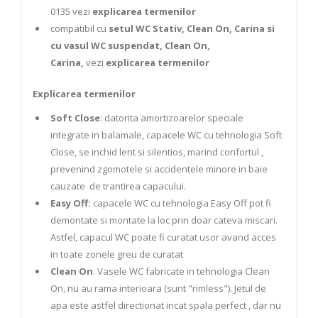
0135 vezi
explicarea termenilor
compatibil cu
setul WC Stativ, Clean On, Carina si
cu vasul WC suspendat, Clean On,
Carina,
vezi
explicarea termenilor
Explicarea termenilor
Soft Close
: datorita amortizoarelor speciale
integrate in balamale, capacele WC cu tehnologia Soft
Close, se inchid lent si silentios, marind confortul ,
prevenind zgomotele si accidentele minore in baie
cauzate de trantirea capacului.
Easy Off:
capacele WC cu tehnologia Easy Off pot fi
demontate si montate la loc prin doar cateva miscari.
Astfel, capacul WC poate fi curatat usor avand acces
in toate zonele greu de curatat
Clean On
. Vasele WC fabricate in tehnologia Clean
On, nu au rama interioara (sunt "rimless"). Jetul de
apa este astfel directionat incat spala perfect , dar nu