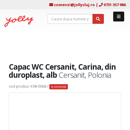
comenzi@jollycluj.ro
|
0731 357 986
Capac WC Cersanit, Carina, din
duroplast, alb
Cersanit, Polonia
cod produs: K98-0068 /
la comanda