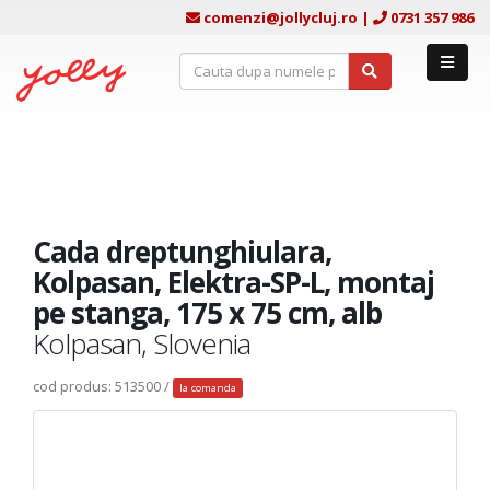
comenzi@jollycluj.ro
|
0731 357 986
Cada dreptunghiulara,
Kolpasan, Elektra-SP-L, montaj
pe stanga, 175 x 75 cm, alb
Kolpasan, Slovenia
cod produs: 513500 /
la comanda