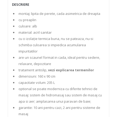
DESCRIERE
montaj: lipita de perete, cada asimetrica de dreapta
cu preaplin
culoare: alb
material: acril sanitar
cu o izolație termica buna, nu se pateaza, nu-si
schimba culoarea si impiedica acumularea
impuritatilor
are un scaunel format in cada, ideal pentru sedere,
relaxare, depozitare
tratament antislip,
vezi explicarea termenilor
dimensiuni: 160 x 90 cm
capacitate volum: 205 L
optional se poate moderniza cu diferite tehnici de
masaj: sistem de hidromasaj sau sistem de masaj cu
apa si aer; amplasarea unui paravan de baie;
garantie: 10 ani pentru cazi, 2 ani pentru sisteme de
masaj