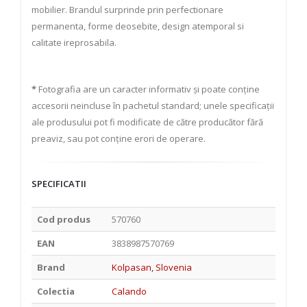
mobilier. Brandul surprinde prin perfectionare
permanenta, forme deosebite, design atemporal si
calitate ireprosabila.
*
Fotografia are un caracter informativ și poate conține
accesorii neincluse în pachetul standard; unele specificații
ale produsului pot fi modificate de către producător fără
preaviz, sau pot conține erori de operare.
SPECIFICATII
Cod produs
570760
EAN
3838987570769
Brand
Kolpasan, Slovenia
Colectia
Calando