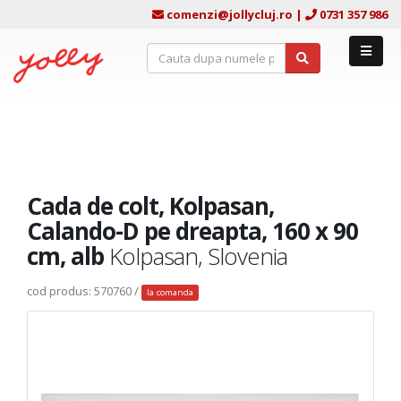
comenzi@jollycluj.ro
|
0731 357 986
Cada de colt, Kolpasan,
Calando-D pe dreapta, 160 x 90
cm, alb
Kolpasan, Slovenia
cod produs: 570760 /
la comanda