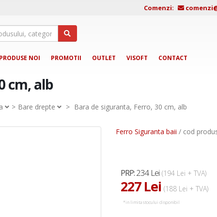
Comenzi:
comenzi@j
PRODUSE NOI
PROMOTII
OUTLET
VISOFT
CONTACT
0 cm, alb
a
Bare drepte
>
Bara de siguranta, Ferro, 30 cm, alb
Ferro Siguranta baii
/ cod produ
234 Lei
PRP:
(194 Lei + TVA)
227 Lei
(188 Lei + TVA)
*in limita stocului disponibil