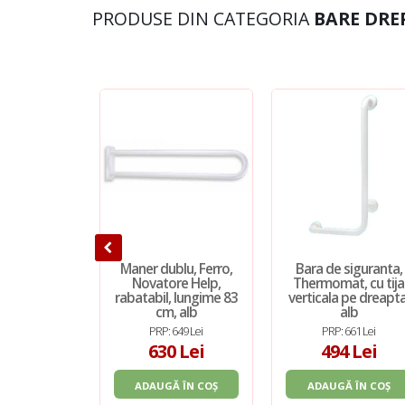
PRODUSE DIN CATEGORIA
BARE DRE
Maner dublu, Ferro,
Bara de siguranta,
Novatore Help,
Thermomat, cu tija
rabatabil, lungime 83
verticala pe dreapta
cm, alb
alb
PRP: 649 Lei
PRP: 661 Lei
630 Lei
494 Lei
ADAUGĂ ÎN COȘ
ADAUGĂ ÎN COȘ