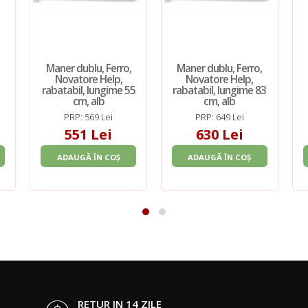
Maner dublu, Ferro,
Maner dublu, Ferro,
Novatore Help,
Novatore Help,
rabatabil, lungime 55
rabatabil, lungime 83
cm, alb
cm, alb
PRP: 569 Lei
PRP: 649 Lei
551 Lei
630 Lei
ADAUGĂ ÎN COȘ
ADAUGĂ ÎN COȘ
RETUR IN 14 ZILE