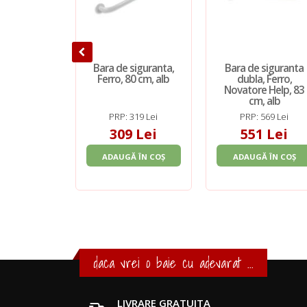
Bara de siguranta,
Bara de siguranta
Ferro, 80 cm, alb
dubla, Ferro,
Novatore Help, 83
cm, alb
PRP: 319 Lei
PRP: 569 Lei
309 Lei
551 Lei
ADAUGĂ ÎN COȘ
ADAUGĂ ÎN COȘ
daca vrei o baie cu adevarat ...
LIVRARE GRATUITA