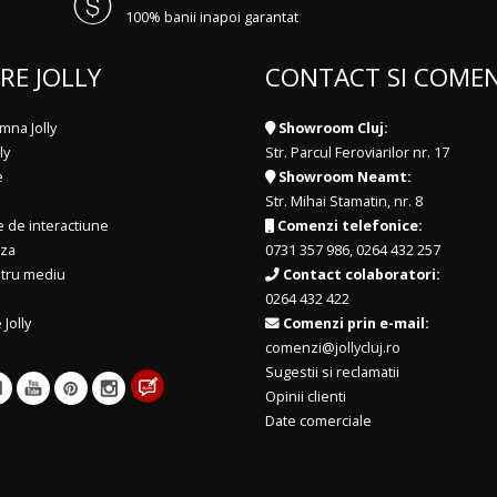
100% banii inapoi garantat
RE JOLLY
CONTACT SI COMEN
mna Jolly
Showroom Cluj:
ly
Str. Parcul Feroviarilor nr. 17
e
Showroom Neamt:
Str. Mihai Stamatin, nr. 8
e de interactiune
Comenzi telefonice:
iza
0731 357 986
,
0264 432 257
ntru mediu
Contact colaboratori:
0264 432 422
 Jolly
Comenzi prin e-mail:
comenzi@jollycluj.ro
Sugestii si reclamatii
Opinii clienti
Date comerciale