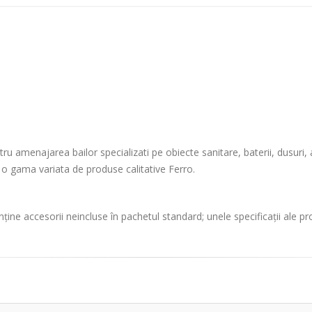
amenajarea bailor specializati pe obiecte sanitare, baterii, dusuri, acce
ie o gama variata de produse calitative Ferro.
ține accesorii neincluse în pachetul standard; unele specificații ale p