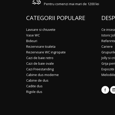
Pentru comenzi mai mari de 1200 lei
CATEGORII POPULARE
DESP
Lavoare si chiuvete
Ce insea
Vase WC
Istoric Jol
Bideuri
Referint
Rezervoare toaleta
Cariere
Rezervoare WC ingropate
Grupuril
Cazi de baie retro
Jolly si cr
Cazi de baie ovale
Grija pe
Cazi Freestanding
Expozitii
Cabine dus moderne
Melodiile
Cabine de dus
Cadite dus
Rigole dus