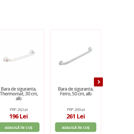
Bara de siguranta,
Bara de siguranta,
Maner dubl
Thermomat, 30 cm,
Ferro, 50 cm, alb
Novator
alb
rabatabil, 
cm, 
PRP: 262 Lei
PRP: 269 Lei
PRP: 5
196 Lei
261 Lei
551
ADAUGĂ ÎN COȘ
ADAUGĂ ÎN COȘ
ADAUGĂ 