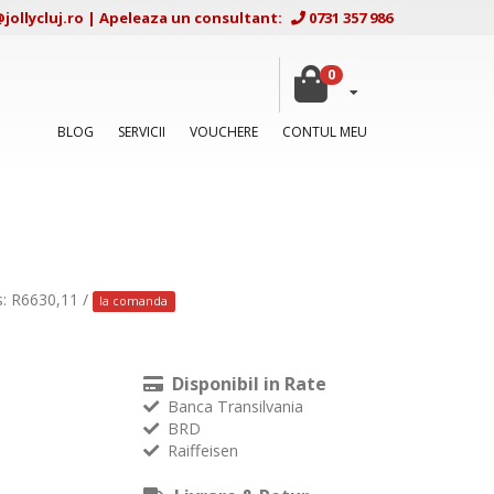
ollycluj.ro
|
Apeleaza un consultant:
0731 357 986
0
BLOG
SERVICII
VOUCHERE
CONTUL MEU
s: R6630,11 /
la comanda
Disponibil in Rate
Banca Transilvania
BRD
Raiffeisen