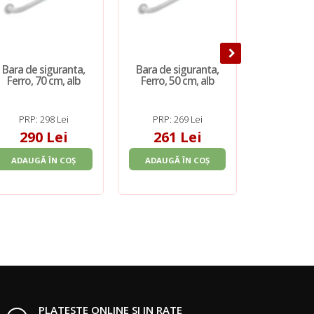
Bara de siguranta,
Bara de siguranta,
Bara de s
Ferro, 70 cm, alb
Ferro, 50 cm, alb
Ferro, 60
PRP: 298 Lei
PRP: 269 Lei
PRP: 2
290 Lei
261 Lei
290
ADAUGĂ ÎN COȘ
ADAUGĂ ÎN COȘ
ADAUGĂ 
PLATESTE ONLINE SI IN RATE