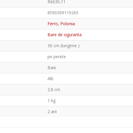
R6630,11
8590309119265
Ferro, Polonia
Bare de siguranta
30 cm (lungime )
pe perete
Baie
Alb
2.8 cm
1 kg
2 ani